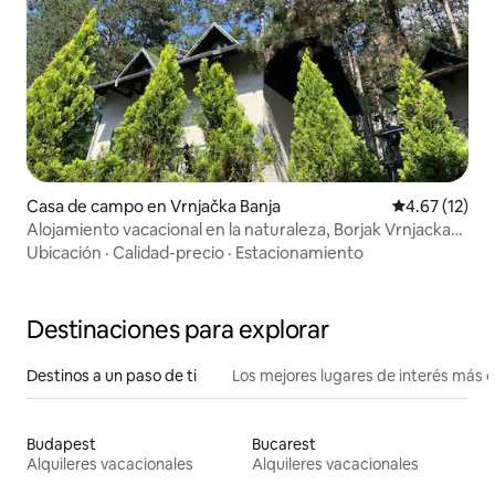
Casa de campo en Vrnjačka Banja
Calificación 
4.67 (12)
Alojamiento vacacional en la naturaleza, Borjak Vrnjacka
Banja
Ubicación
·
Calidad-precio
·
Estacionamiento
Destinaciones para explorar
Destinos a un paso de ti
Los mejores lugares de interés más 
Budapest
Bucarest
Alquileres vacacionales
Alquileres vacacionales