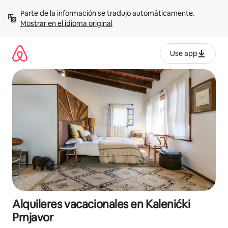
Omite
Parte de la información se tradujo automáticamente. 
el
Mostrar en el idioma original
contenido
Use app
Alquileres vacacionales en Kalenićki
Prnjavor