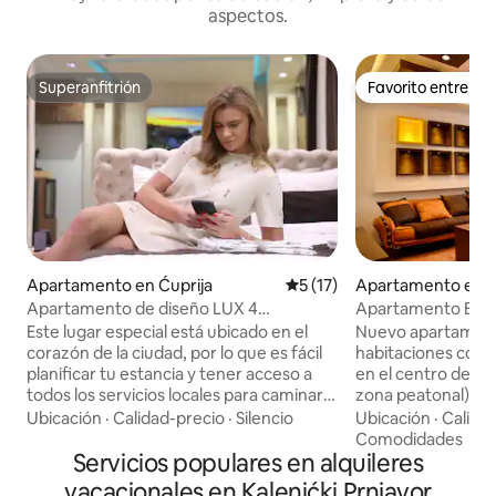
aspectos.
Superanfitrión
Favorito entre h
Superanfitrión
Favorito entre h
Apartamento en Ćuprija
Calificación promedio: 5 de 
5 (17)
Apartamento en 
Apartamento de diseño LUX 4
Apartamento Bella
ESTRELLAS MALIBU jacuzzi gratis...
Este lugar especial está ubicado en el
Nuevo apartamen
corazón de la ciudad, por lo que es fácil
habitaciones con u
planificar tu estancia y tener acceso a
en el centro de la 
todos los servicios locales para caminar.
zona peatonal). Id
Departamentos de diseño LUX de 4
personas solas, vi
Ubicación
·
Calidad-precio
·
Silencio
Ubicación
·
Calida
ESTRELLAS ofrece experiencias únicas
parejas con hijos. Puede alojar
Comodidades
de comodidad y seguridad. El
Servicios populares en alquileres
cómodamente hast
apartamento está muy bien equipado,
apartamento tiene
vacacionales en Kalenićki Prnjavor