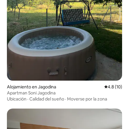
Alojamiento en Jagodina
Calificación
4.8 (10)
Apartman Soni Jagodina
Ubicación
·
Calidad del sueño
·
Moverse por la zona