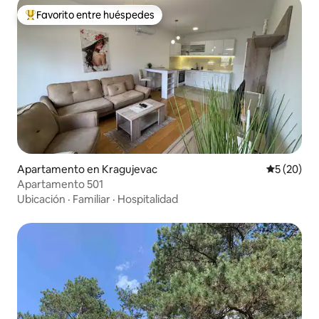
Favorito entre huéspedes
Favorito entre huéspedes preferido
Apartamento en Kragujevac
Calificaci
5 (20)
Apartamento 501
Ubicación
·
Familiar
·
Hospitalidad