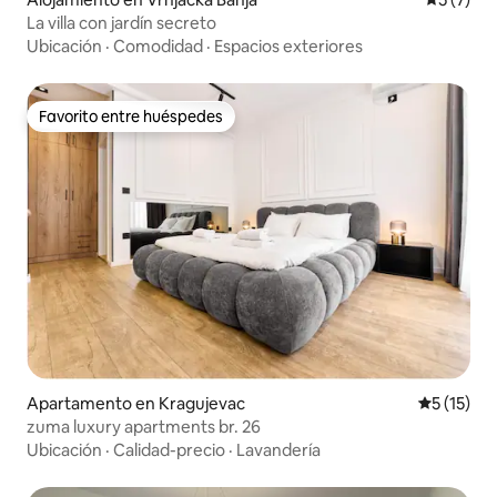
La villa con jardín secreto
Ubicación
·
Comodidad
·
Espacios exteriores
Favorito entre huéspedes
Favorito entre huéspedes
Apartamento en Kragujevac
Calificaci
5 (15)
zuma luxury apartments br. 26
Ubicación
·
Calidad-precio
·
Lavandería