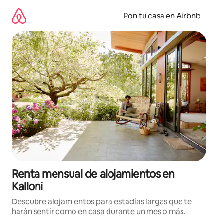
Omite
el
Pon tu casa en Airbnb
contenido
Renta mensual de alojamientos en
Kalloni
Descubre alojamientos para estadías largas que te
harán sentir como en casa durante un mes o más.