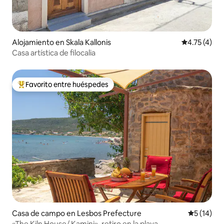
Alojamiento en Skala Kallonis
Calificación
4.75 (4)
Casa artística de filocalia
Favorito entre huéspedes
Favorito entre huéspedes preferido
Casa de campo en Lesbos Prefecture
Calificaci
5 (14)
«The Kiln House/ Kamini», retiro en la playa