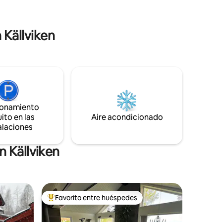
acceso a la lavandería, que se encuentra
rlänge -
en el edificio principal. Cobramos una
de Bjursås
tarifa de limpieza de 200 SEK por ropa de
 Källviken
cama, etc. Sin embargo, esperamos que
realice una limpieza fina antes de salir.
ionamiento
ito en las
Aire acondicionado
alaciones
n Källviken
Favorito entre huéspedes
Favorito entre huéspedes preferido