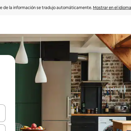
e de la información se tradujo automáticamente. 
Mostrar en el idioma
n las teclas de flecha hacia arriba y hacia abajo o explora con el tact