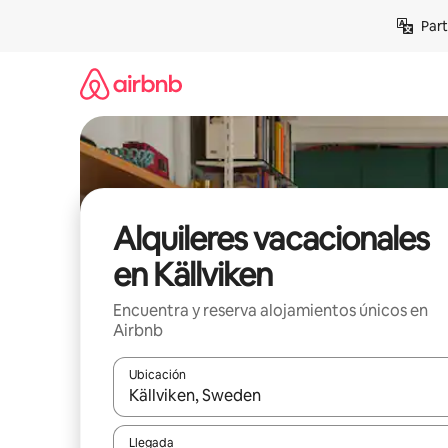
Omite
Part
el
contenido
Alquileres vacacionales
en Källviken
Encuentra y reserva alojamientos únicos en
Airbnb
Ubicación
Cuando los resultados estén disponibles, navega co
Llegada