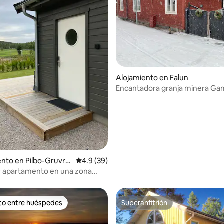
Alojamiento en Falun
Encantadora granja minera Ga
Herrgården
io: 5 de 5, 25 reseñas
to en Pilbo-Gruvris
Calificación promedio: 4.9 de 5, 39 reseñas
4.9 (39)
 apartamento en una zona
ito entre huéspedes
Superanfitrión
 entre huéspedes preferido
Superanfitrión