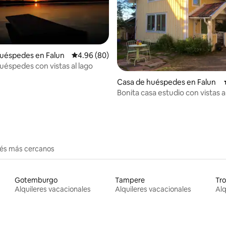
uéspedes en Falun
Calificación promedio: 4.96 de 5, 80 reseñas
4.96 (80)
uéspedes con vistas al lago
io: 5 de 5, 23 reseñas
Casa de huéspedes en Falun
Bonita casa estudio con vistas a
erés más cercanos
Gotemburgo
Tampere
Tr
Alquileres vacacionales
Alquileres vacacionales
Alq