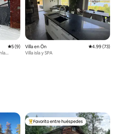
Calificación promedio: 5 de 5, 9 reseñas
5 (9)
Villa en Ön
Calificación promedio:
4.99 (73)
mla
Villa isla y SPA
Favorito entre huéspedes
Favorito entre huéspedes preferido