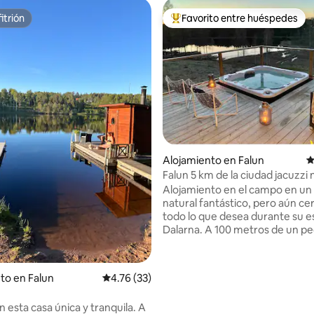
itrión
Favorito entre huéspedes
itrión
Favorito entre huéspedes prefe
 4.97 de 5, 32 reseñas
Alojamiento en Falun
C
Falun 5 km de la ciudad jacuzzi
relax vistas al lago
Alojamiento en el campo en un
natural fantástico, pero aún ce
todo lo que desea durante su e
Dalarna. A 100 metros de un p
lago. Información útil - A 3 km de la
tienda más cercana, Coop - A 3
mina de cobre de Falun - A 5 km
to en Falun
Calificación promedio: 4.76 de 5, 33 reseñas
4.76 (33)
centro de Falun - A 7 km de la 
de esquí de Lugnet - 9 km hasta el
n esta casa única y tranquila. A
complejo Främby Udde (patinaj