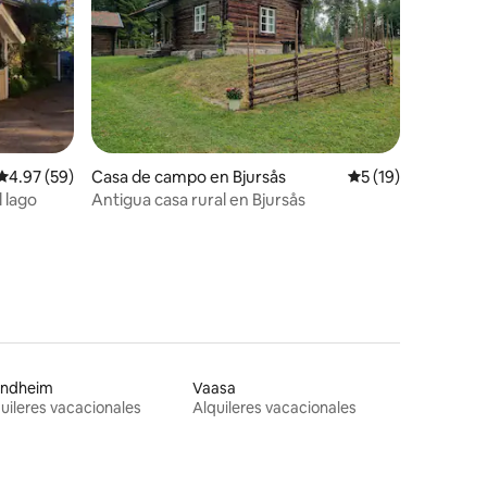
Calificación promedio: 4.97 de 5, 59 reseñas
4.97 (59)
Casa de campo en Bjursås
Calificación prome
5 (19)
l lago
Antigua casa rural en Bjursås
ondheim
Vaasa
uileres vacacionales
Alquileres vacacionales