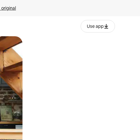
 original
Use app
o o desliza el dedo.