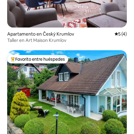
Apartamento en Český Krumlov
Calificac
5 (4)
Taller en Art Maison Krumlov
Favorito entre huéspedes
Favorito entre huéspedes preferido