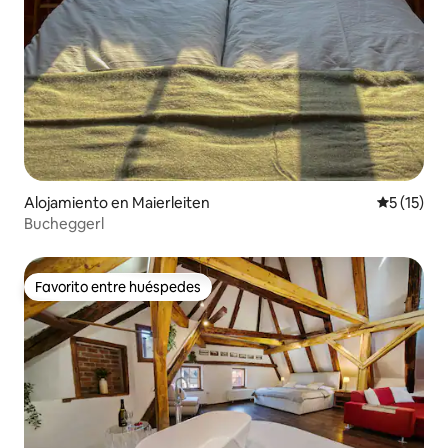
Alojamiento en Maierleiten
Calificaci
5 (15)
Bucheggerl
Favorito entre huéspedes
Favorito entre huéspedes