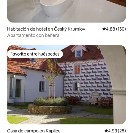
Habitación de hotel en Český Krumlov
Calificación pr
4.88 (150)
Apartamento con bañera
Favorito entre huéspedes
Favorito entre huéspedes
Casa de campo en Kaplice
Calificación p
4.93 (28)