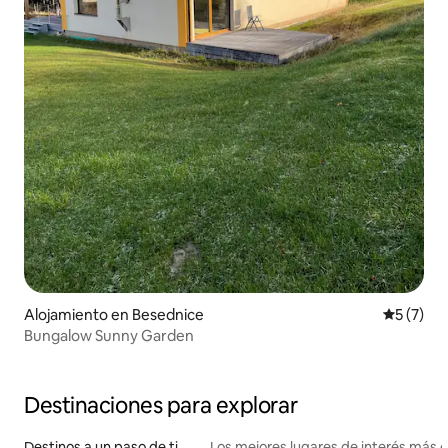
Alojamiento en Besednice
Calificac
5 (7)
Bungalow Sunny Garden
Destinaciones para explorar
Destinos a un paso de ti
Los mejores lugares de interés más 