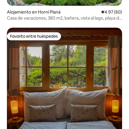
Alojamiento en Horní Planá
Calificación p
4.97 (60)
Casa de vacaciones, 380 m2, bañera, vista al lago, playa de
arena
Favorito entre huéspedes
Favorito entre huéspedes