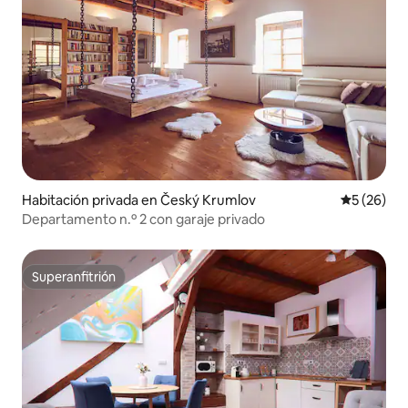
Habitación privada en Český Krumlov
Calificaci
5 (26)
Departamento n.º 2 con garaje privado
Superanfitrión
Superanfitrión