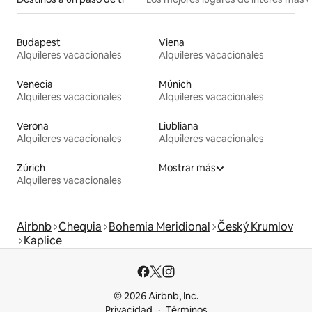
Budapest
Viena
Alquileres vacacionales
Alquileres vacacionales
Venecia
Múnich
Alquileres vacacionales
Alquileres vacacionales
Verona
Liubliana
Alquileres vacacionales
Alquileres vacacionales
Zúrich
Mostrar más
Alquileres vacacionales
Airbnb
Chequia
Bohemia Meridional
Český Krumlov
Kaplice
© 2026 Airbnb, Inc.
Privacidad
Términos