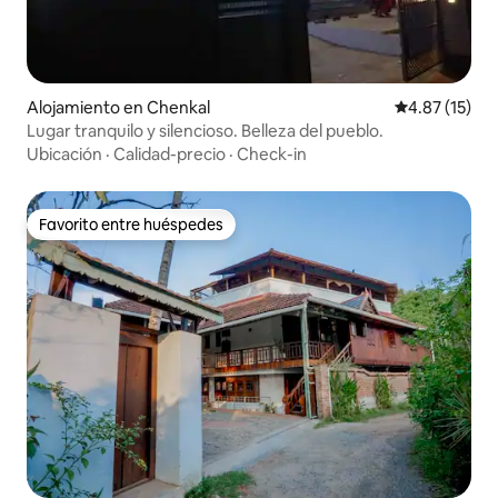
Alojamiento en Chenkal
Calificación 
4.87 (15)
Lugar tranquilo y silencioso. Belleza del pueblo.
Ubicación
·
Calidad-precio
·
Check-in
Favorito entre huéspedes
Favorito entre huéspedes