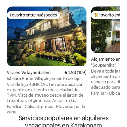
Favorito entre huéspedes
Favorito entre
Favorito entre huéspedes
Favorito entre hu
Alojamiento en O
lam
"Souparnika"
Lleva a toda la fam
Villa en Vellayambalam
Calificación promedio: 4.93 de 5
4.93 (109)
alojamiento que t
Ishaara Prime Villa, alojamiento de lujo en
espacio para diver
el centro de la ciudad
Villa de lujo 4BHK (AC) en una ubicación
adecuado para la 
elegante en el centro de la ciudad de
clientes. Proporci
Familiar
·
Ubicació
TVM. Vista del museo desde el jardín de
mantenida (1250 p
la azotea y el gimnasio. Acceso a la
excelentes instala
carretera principal con Internet de alta
Familiar
·
Calidad-precio
·
Moverse por la
amplias instalacio
velocidad. Villa insonorizada con 5 baños
zona
estacionamiento. 
adjuntos. Al reservar Para 2 huéspedes
Servicios populares en alquileres
cuidadas y el ampl
se les preparará 1 habitación, para
vacacionales en Karakonam
Muebles bien amueb