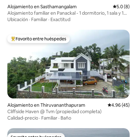
Alojamiento en Sasthamangalam
Calificació
5.0 (8)
Alojamiento familiar en Panackal - 1 dormitorio, 1 sala y 1
cocina
Ubicación
·
Familiar
·
Exactitud
Favorito entre huéspedes
Favorito entre huéspedes preferido
Alojamiento en Thiruvananthapuram
Calificación 
4.96 (45)
Cliffside Haven @ Tvm (propiedad completa)
Calidad-precio
·
Familiar
·
Baño