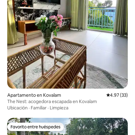
Apartamento en Kovalam
Calificación 
4.97 (33)
The Nest: acogedora escapada en Kovalam
Ubicación
·
Familiar
·
Limpieza
Favorito entre huéspedes
Favorito entre huéspedes