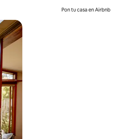
Pon tu casa en Airbnb
o o desliza el dedo.