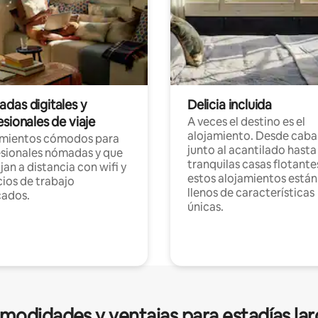
das digitales y
Delicia incluida
sionales de viaje
A veces el destino es el
alojamiento. Desde caba
amientos cómodos para
junto al acantilado hasta
sionales nómadas y que
tranquilas casas flotante
jan a distancia con wifi y
estos alojamientos están
ios de trabajo
llenos de características
cados.
únicas.
modidades y ventajas para estadías lar