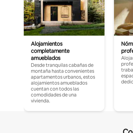
Alojamientos
Nóma
completamente
profe
amueblados
Aloj
profe
Desde tranquilas cabañas de
traba
montaña hasta convenientes
espac
apartamentos urbanos, estos
dedi
alojamientos amueblados
cuentan con todos las
comodidades de una
vivienda.
Co