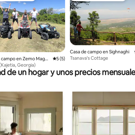
Casa de campo en Sighnaghi
Tsanava's Cottage
 4.95 de 5, 39 reseñas
e campo en Zemo Magha
Calificación promedio: 5 de 5, 5 reseñas
5 (5)
 (Kajetia, Georgia)
 de un hogar y unos precios mensuale