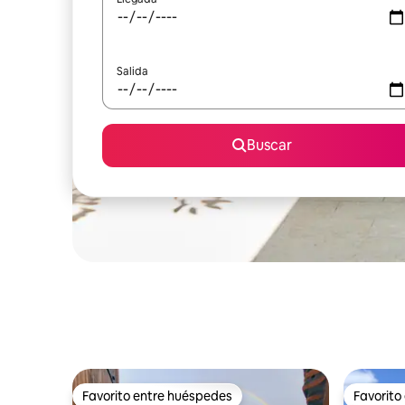
Salida
Buscar
Favorito entre huéspedes
Favorito
Favorito entre huéspedes
Favorito