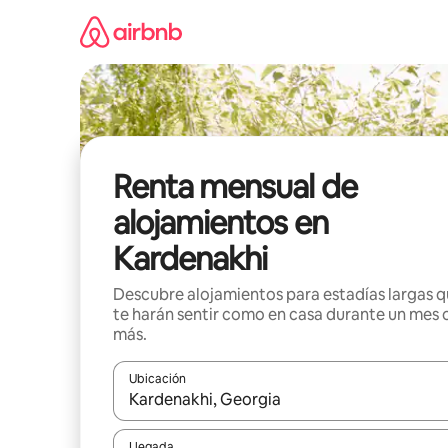
Omite
el
contenido
Renta mensual de
alojamientos en
Kardenakhi
Descubre alojamientos para estadías largas 
te harán sentir como en casa durante un mes 
más.
Ubicación
Cuando los resultados estén disponibles, navega co
Llegada