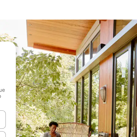
que
o
n las teclas de flecha hacia arriba y hacia abajo o explora con el tact