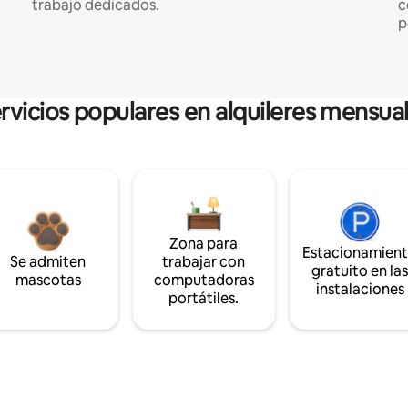
trabajo dedicados.
c
p
rvicios populares en alquileres mensua
Zona para
Estacionamien
Se admiten
trabajar con
gratuito en la
mascotas
computadoras
instalaciones
portátiles.