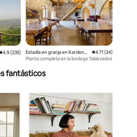
Estadía en granja en Kardenak
Calificación promedio
4.71 (24)
Calificación promedio: 4.9 de 5, 235 reseñas
4.9 (235)
hi
Planta completa en la bodega Talakvadze
s fantásticos