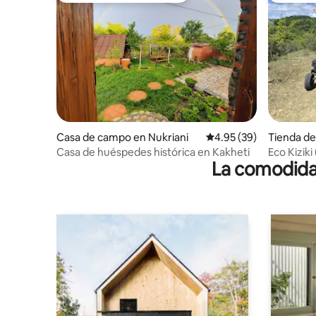
Casa de campo en Nukriani
Calificación promedio:
4.95 (39)
Tienda d
ro
Casa de huéspedes histórica en Kakheti
Eco Kiziki
La comodidad