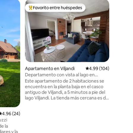
Cabaña
Favorito entre huéspedes
Favor
Favorito entre huéspedes preferido
Favorit
Acogedor
Construid
madera d
invierno
cama matr
cocina a
eléctrico
soleado orien
natural, 
calefacc
Apartamento en Viljandi
Calificación promedio: 
4.99 (104)
equipada,
una esta
Departamento con vista al lago en
todas las estaci
Viljandi
Este apartamento de 2 habitaciones se
para vehí
encuentra en la planta baja en el casco
disposici
antiguo de Viljandi, a 5 minutos a pie del
100% ren
lago Viljandi. La tienda más cercana es de
400 metros. El castillo de Viljandi Rare
está a 10 minutos a pie. Hay un total de 4
Calificación promedio: 4.96 de 5, 24 reseñas
4.96 (24)
apartamentos en la casa y también hay
uzzi
que tener en cuenta a los vecinos. En la
de la
parte trasera de la casa se encuentra el
iares y la
jardín, la zona de barbacoa y el rincón del