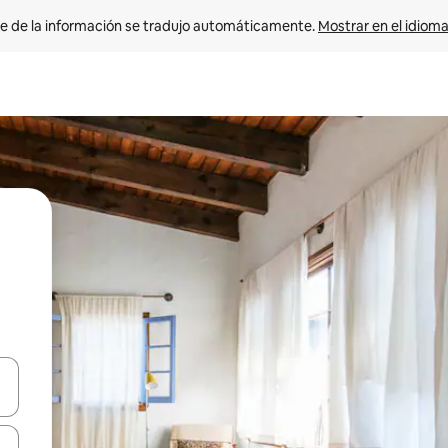
e de la información se tradujo automáticamente. 
Mostrar en el idioma
n las teclas de flecha hacia arriba y hacia abajo o explora con el tact