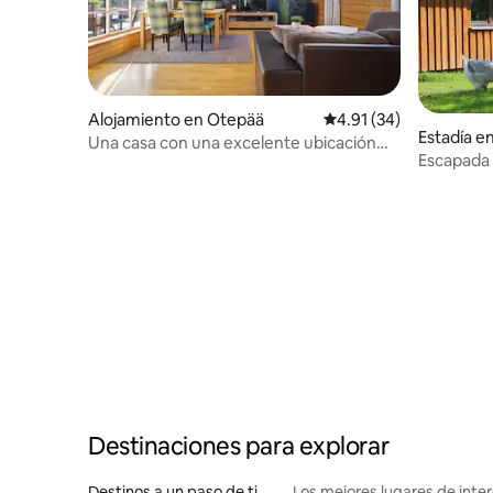
Alojamiento en Otepää
Calificación promedio:
4.91 (34)
Estadía e
Una casa con una excelente ubicación
Escapada 
con todos los servicios
animales 
Destinaciones para explorar
Destinos a un paso de ti
Los mejores lugares de int