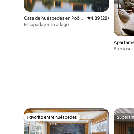
Casa de huéspedes en Pöögl
Calificación promedio:
4.89 (28)
e
Escapada junto al lago
Apartamen
Precioso 
cerca de 
Favorito entre huéspedes
Superanf
Favorito entre huéspedes
Superanf