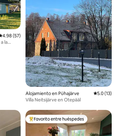
Calificación promedio: 4.98 de 5, 57 reseñas
4.98 (57)
a la
Alojamiento en Pühajärve
Calificación promedi
5.0 (13)
Villa Neitsijärve en Otepääl
Favorito entre huéspedes
Favorito entre huéspedes preferido