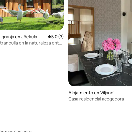
 4.91 de 5, 34 reseñas
n granja en Jõeküla
Calificación promedio: 5.0 de 5, 3 reseñas
5.0 (3)
tranquila en la naturaleza entre
de granja
Alojamiento en Viljandi
Casa residencial acogedora
erés más cercanos