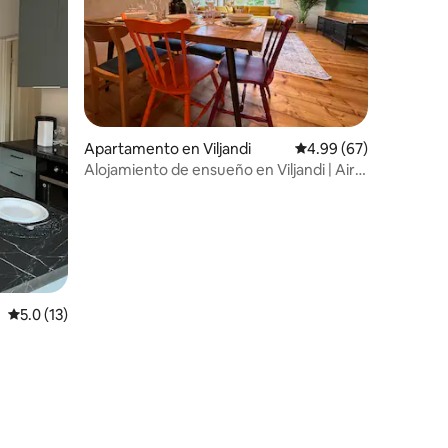
Apartamento en Viljandi
Calificación promedio:
4.99 (67)
Alojamiento de ensueño en Viljandi | Aire
acondicionado | Estacionamiento
Calificación promedio: 5.0 de 5, 13 reseñas
5.0 (13)