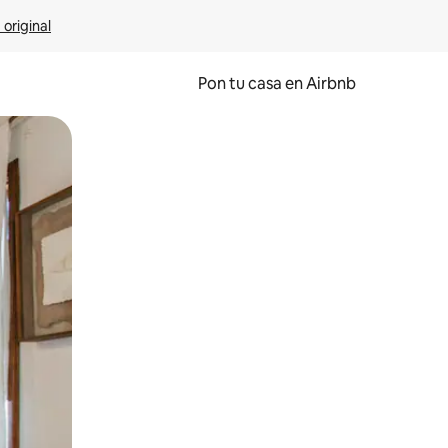
 original
Pon tu casa en Airbnb
o o desliza el dedo.