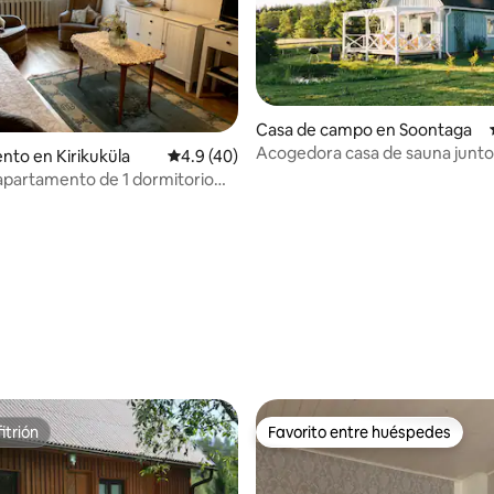
 4.89 de 5, 28 reseñas
Casa de campo en Soontaga
Acogedora casa de sauna junto 
to en Kirikuküla
Calificación promedio: 4.9 de 5, 40 reseñas
4.9 (40)
reserva natural
apartamento de 1 dormitorio
Tõrva
itrión
Favorito entre huéspedes
itrión
Favorito entre huéspedes