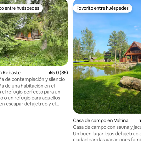
ito entre huéspedes
Favorito entre huéspedes
 entre huéspedes preferido
Favorito entre huéspedes
 4.92 de 5, 72 reseñas
n Rebaste
Calificación promedio: 5.0 de 5, 35 reseñas
5.0 (35)
a de contemplación y silencio
a de una habitación en el
 el refugio perfecto para un
 o un refugio para aquellos
en escapar del ajetreo y el
e la ciudad y disfrutar de los
aturaleza. La casa está
Casa de campo en Valtina
a con enormes troncos
Casa de campo con sauna y jac
s. No hay servicios modernos,
Un buen lugar lejos del ajetreo 
todo lo necesario para una vida
ciudad para las vacaciones famil
Envuelve las masas forestales