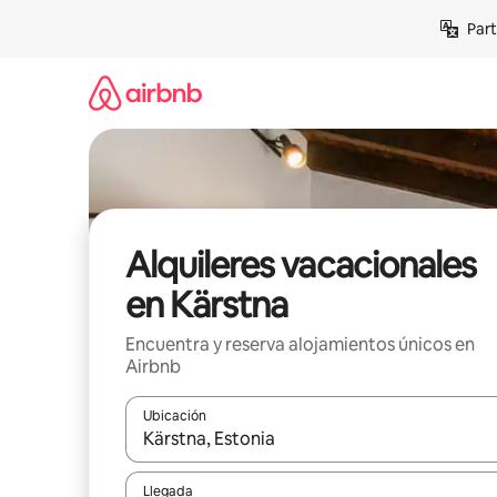
Omite
Part
el
contenido
Alquileres vacacionales
en Kärstna
Encuentra y reserva alojamientos únicos en
Airbnb
Ubicación
Cuando los resultados estén disponibles, navega co
Llegada