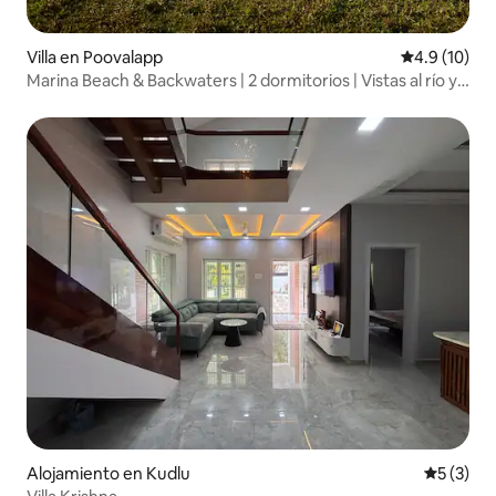
Villa en Poovalapp
Calificación
4.9 (10)
Marina Beach & Backwaters | 2 dormitorios | Vistas al río y
al mar
Alojamiento en Kudlu
Calificac
5 (3)