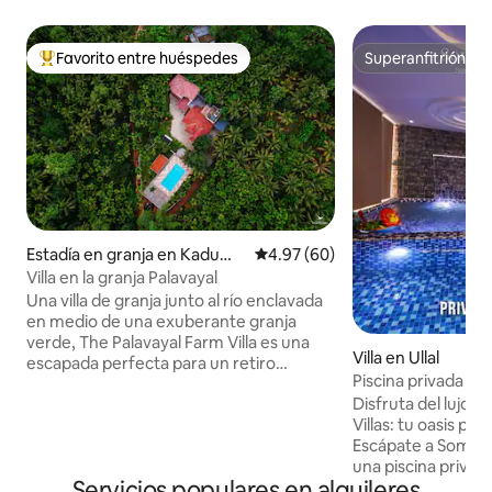
Favorito entre huéspedes
Superanfitrión
Favorito entre huéspedes preferido
Superanfitrión
Estadía en granja en Kadume
Calificación promedio: 4.97 de 
4.97 (60)
ni
Villa en la granja Palavayal
Una villa de granja junto al río enclavada
en medio de una exuberante granja
verde, The Palavayal Farm Villa es una
Villa en Ullal
escapada perfecta para un retiro
Piscina privada y 
completo en la naturaleza. El río
Beach Villas(C
Disfruta del lujo 
Tejaswini fluye a través de la propiedad,
Villas: tu oasis pr
dando a nuestros huéspedes acceso
Escápate a Som Be
privado exclusivo al río. Los huéspedes
una piscina privada
también pueden relajarse en nuestra
Servicios populares en alquileres
impecables e impre
gran piscina de 12x6m. Nuestros