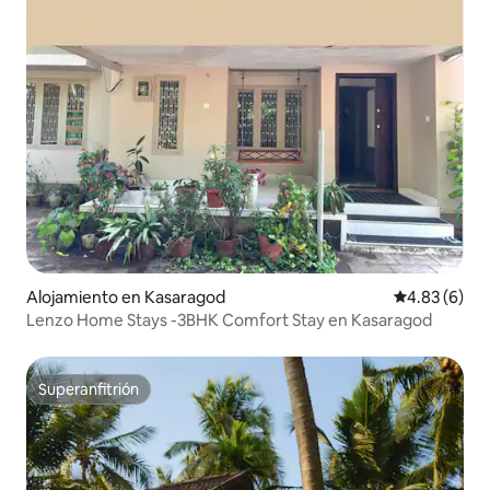
Alojamiento en Kasaragod
Calificación
4.83 (6)
Lenzo Home Stays -3BHK Comfort Stay en Kasaragod
Superanfitrión
Superanfitrión