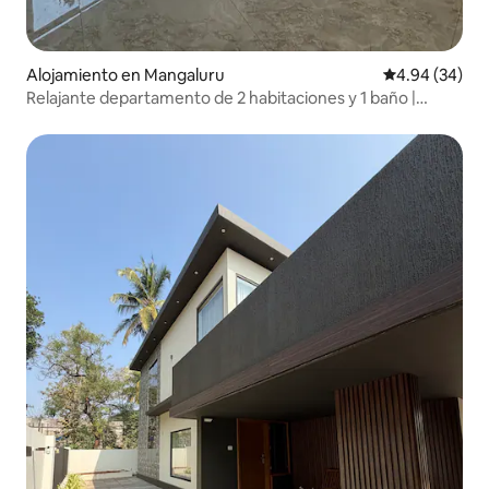
Alojamiento en Mangaluru
Calificación p
4.94 (34)
Relajante departamento de 2 habitaciones y 1 baño |
Cocina completa | LaasyaVilaasaYK2