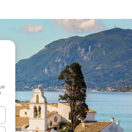
que
o
n las teclas de flecha hacia arriba y hacia abajo o explora con el tact