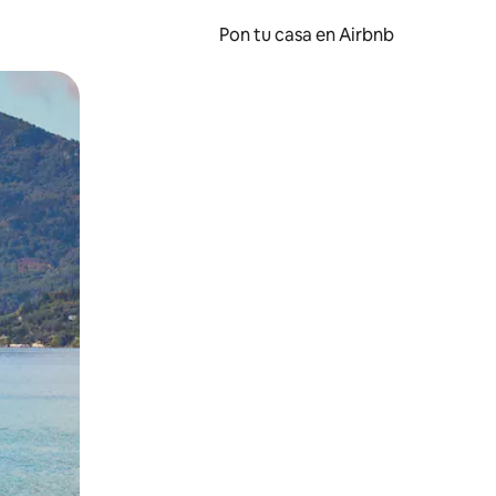
Pon tu casa en Airbnb
o o desliza el dedo.