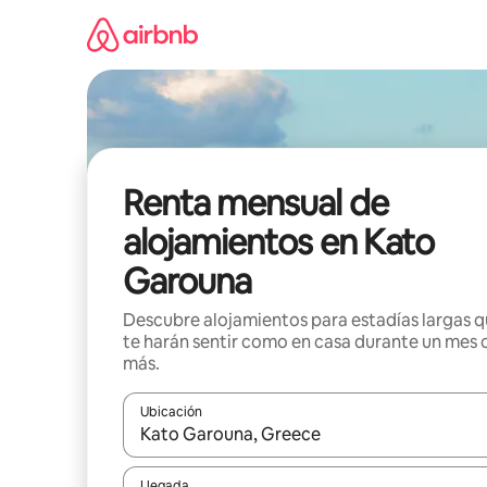
Omite
el
contenido
Renta mensual de
alojamientos en Kato
Garouna
Descubre alojamientos para estadías largas 
te harán sentir como en casa durante un mes 
más.
Ubicación
Cuando los resultados estén disponibles, navega co
Llegada