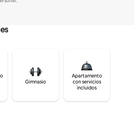
ersonal.
les
to
Apartamento
s
Gimnasio
con servicios
incluidos