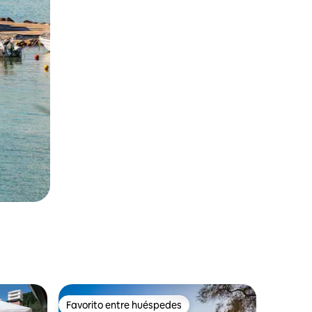
Favorito entre huéspedes
rido
Favorito entre huéspedes