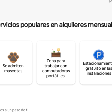
p
rvicios populares en alquileres mensua
Zona para
Estacionamien
Se admiten
trabajar con
gratuito en la
mascotas
computadoras
instalaciones
portátiles.
os a un paso de ti