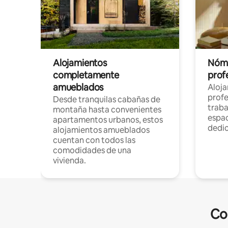
Alojamientos
Nóma
completamente
profe
amueblados
Aloj
profe
Desde tranquilas cabañas de
traba
montaña hasta convenientes
espac
apartamentos urbanos, estos
dedi
alojamientos amueblados
cuentan con todos las
comodidades de una
vivienda.
Co