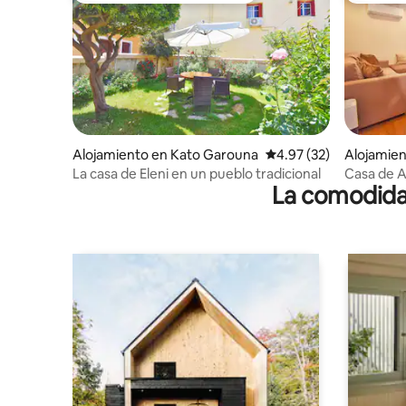
Alojamiento en Kato Garouna
Calificación promedio:
4.97 (32)
Alojamie
La casa de Eleni en un pueblo tradicional
Casa de A
La comodidad