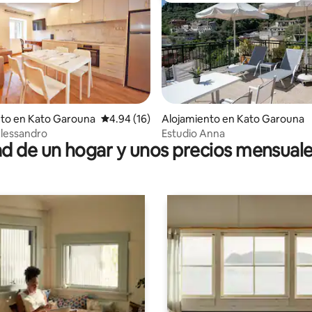
 4.97 de 5, 32 reseñas
nto en Kato Garouna
Calificación promedio: 4.94 de 5, 16 reseñas
4.94 (16)
Alojamiento en Kato Garouna
lessandro
Estudio Anna
 de un hogar y unos precios mensuale