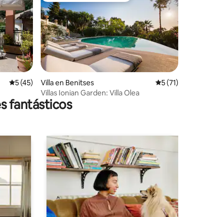
Calificación promedio: 5 de 5, 45 reseñas
5 (45)
Villa en Benitses
Calificación prome
5 (71)
Villas Ionian Garden: Villa Olea
s fantásticos