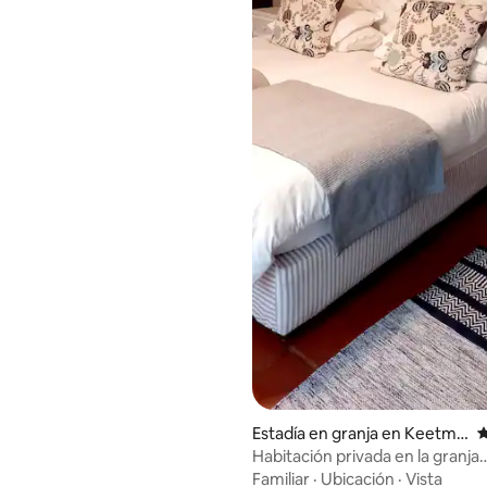
Estadía en granja en Keetma
C
nshoop
Habitación privada en la granja
Muellerhoff
Familiar
·
Ubicación
·
Vista