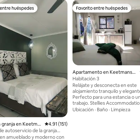
 entre huéspedes
Favorito entre huéspedes
 entre huéspedes
Favorito entre huéspedes
dio: 5 de 5, 4 reseñas
Apartamento en Keetmansh
oop
Habitación 3
Relájate y desconecta en este
alojamiento tranquilo y elegant
Perfecto para una estancia o un
trabajo. Stellies Accommodation - Room
3 ofrece aparcamiento privado 
Ubicación
·
Baño
·
Limpieza
gratuito. El alojamiento ofrece 
servicio de limpieza y registro 
n granja en Keetma
Calificación promedio: 4.91 de 5, 151 reseñas
4.91 (151)
y salida privados. Cuenta con 1
e autoservicio de la granja
dormitorio, TV de pantalla plan
ff
bien amueblado y moderno con
servicios de streaming y cocina