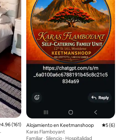
alificación promedio: 4.96 de 5, 161 reseñas
4.96 (161)
Alojamiento en Keetmanshoop
Calificación prome
5 (6)
Karas Flamboyant
Familiar
·
Silencio
·
Hospitalidad