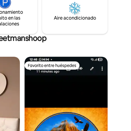
ionamiento
ito en las
Aire acondicionado
alaciones
 Keetmanshoop
Favorito entre huéspedes
rido
Favorito entre huéspedes