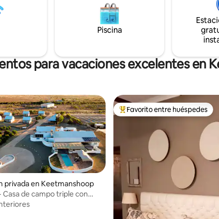
Estac
Piscina
gratu
inst
ientos para vacaciones excelentes en
Favorito entre huéspedes
Favorito entre huéspedes prefe
ón privada en Keetmanshoop
 4.86 de 5, 49 reseñas
- Casa de campo triple con
nteriores