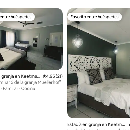
 entre huéspedes
Favorito entre huéspedes
 entre huéspedes
Favorito entre huéspedes
 4.71 de 5, 17 reseñas
n granja en Keetman
Calificación promedio: 4.95 de 5, 21 reseñas
4.95 (21)
iliar 3 de la granja Muellerhoff
·
Familiar
·
Cocina
Estadía en granja en Keetma
nshoop