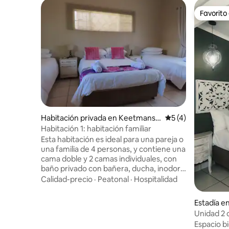
Favorito
Favorito
Habitación privada en Keetmansh
Calificación prome
5 (4)
oop
Habitación 1: habitación familiar
Esta habitación es ideal para una pareja o
una familia de 4 personas, y contiene una
cama doble y 2 camas individuales, con
baño privado con bañera, ducha, inodoro
y lavabo. La habitación tiene aire
Calidad-precio
·
Peatonal
·
Hospitalidad
acondicionado y TV de pantalla plana con
DSTV completa. La unidad tiene una
Estadía e
cocina totalmente equipada con una
nshoop
Unidad 2 d
nevera/congelador, un pequeño horno y
Muellerho
Espacio 
microondas. Se proporcionan té, café y