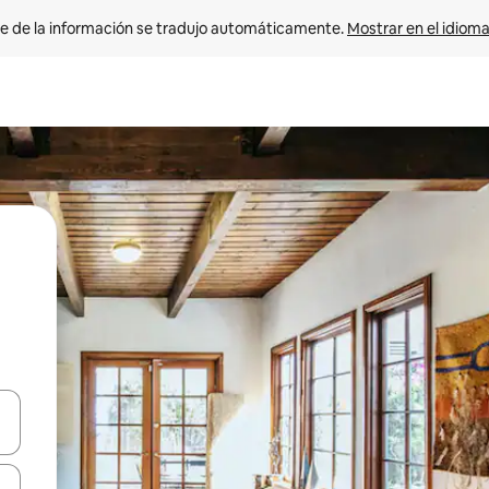
e de la información se tradujo automáticamente. 
Mostrar en el idioma
n las teclas de flecha hacia arriba y hacia abajo o explora con el tact