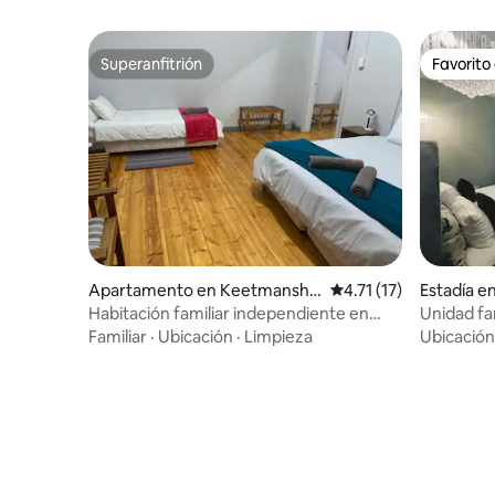
Superanfitrión
Favorito
Superanfitrión
Favorito
Apartamento en Keetmansho
Calificación promedio:
4.71 (17)
Estadía e
op
shoop
Habitación familiar independiente en
Unidad fam
Keetmanshoop
Familiar
·
Ubicación
·
Limpieza
Ubicación