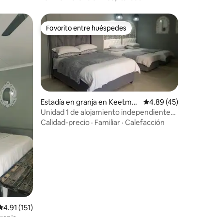
Favorito entre huéspedes
Favorito entre huéspedes
Estadía en granja en Keetma
Calificación promedio:
4.89 (45)
nshoop
Unidad 1 de alojamiento independiente
en la granja Muellerhoff
Calidad-precio
·
Familiar
·
Calefacción
Calificación promedio: 4.91 de 5, 151 reseñas
4.91 (151)