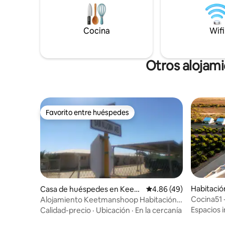
Cocina
Wifi
Otros alojam
Favorito entre huéspedes
Favorito entre huéspedes
Habitaci
Casa de huéspedes en Keet
Calificación promedio:
4.86 (49)
manshoop
Cocina51 
Alojamiento Keetmanshoop Habitación
baño
Doble/Twin
Espacios i
Calidad-precio
·
Ubicación
·
En la cercanía