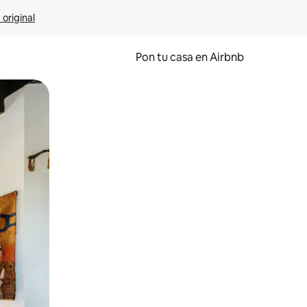
 original
Pon tu casa en Airbnb
o o desliza el dedo.