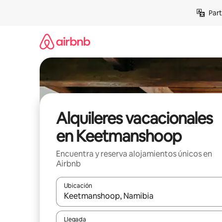
Omite
Part
el
contenido
Alquileres vacacionales
en Keetmanshoop
Encuentra y reserva alojamientos únicos en
Airbnb
Ubicación
Cuando los resultados estén disponibles, navega co
Llegada