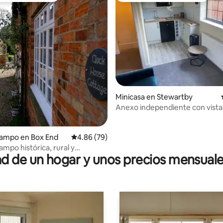
io: 5 de 5, 16 reseñas
Minicasa en Stewartby
Anexo independiente con vistas
parque.
campo en Box End
Calificación promedio: 4.86 de 5, 79 reseñas
4.86 (79)
ampo histórica, rural y
 de un hogar y unos precios mensuale
e restaurada