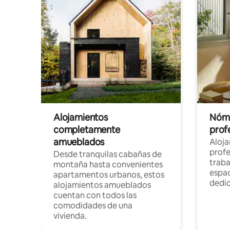
Alojamientos
Nóma
completamente
profe
amueblados
Aloj
profe
Desde tranquilas cabañas de
traba
montaña hasta convenientes
espac
apartamentos urbanos, estos
dedi
alojamientos amueblados
cuentan con todos las
comodidades de una
vivienda.