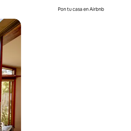
Pon tu casa en Airbnb
o o desliza el dedo.