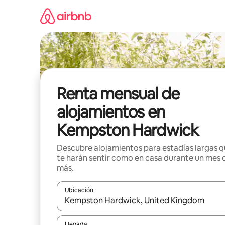
Omite
el
contenido
Renta mensual de
alojamientos en
Kempston Hardwick
Descubre alojamientos para estadías largas 
te harán sentir como en casa durante un mes 
más.
Ubicación
Cuando los resultados estén disponibles, navega co
Llegada