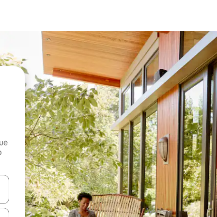
que
o
n las teclas de flecha hacia arriba y hacia abajo o explora con el tact