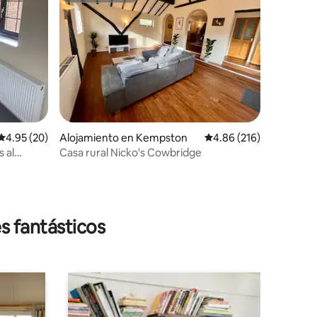
Calificación promedio: 4.95 de 5, 20 reseñas
4.95 (20)
Alojamiento en Kempston
Calificación promedio: 
4.86 (216)
 al
Casa rural Nicko's Cowbridge
s fantásticos