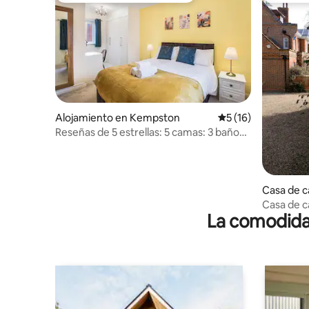
Alojamiento en Kempston
Calificación promed
5 (16)
Reseñas de 5 estrellas: 5 camas: 3 baños:
capacidad para más de 7 personas:
estacionamiento
Casa de 
Casa de c
La comodidad
bellament