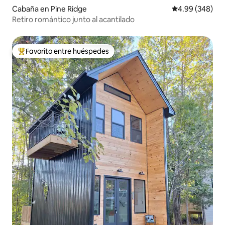
Cabaña en Pine Ridge
Calificación pr
4.99 (348)
Retiro romántico junto al acantilado
Favorito entre huéspedes
Favorito entre huéspedes preferido