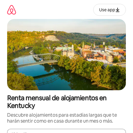
Omite
el
Use app
contenido
Renta mensual de alojamientos en
Kentucky
Descubre alojamientos para estadías largas que te
harán sentir como en casa durante un mes o más.