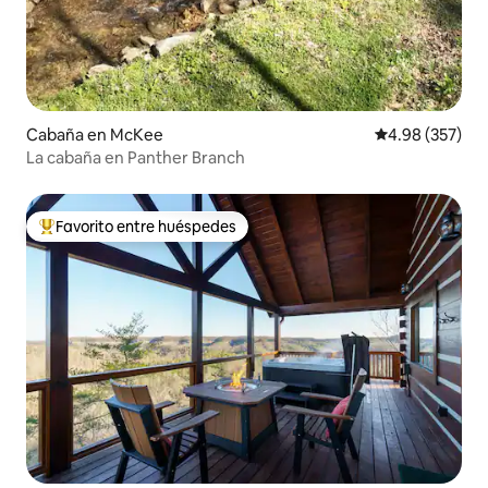
Cabaña en McKee
Calificación pr
4.98 (357)
La cabaña en Panther Branch
Favorito entre huéspedes
Favorito entre huéspedes preferido