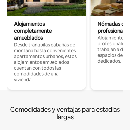
Alojamientos
Nómadas digit
completamente
profesionales 
amueblados
Alojamientos 
profesionales 
Desde tranquilas cabañas de
trabajan a dist
montaña hasta convenientes
espacios de tr
apartamentos urbanos, estos
dedicados.
alojamientos amueblados
cuentan con todos las
comodidades de una
vivienda.
Comodidades y ventajas para estadías
largas