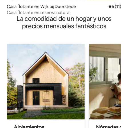
Casa flotante en Wijk bij Duurstede
Calificaci
5 (11)
Casa flotante en reserva natural
La comodidad de un hogar y unos
precios mensuales fantásticos
Alojamientos
Nómadas digit