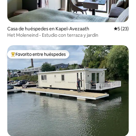
Casa de huéspedes en Kapel-Avezaath
Calificaci
5 (23)
Het Moleneind - Estudio con terraza y jardín
Favorito entre huéspedes
Favorito entre huéspedes preferido