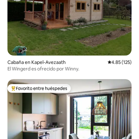
Cabaña en Kapel-Avezaath
Calificación p
4.85 (125)
El Wingerd es ofrecido por Winny.
Favorito entre huéspedes
Favorito entre huéspedes preferido