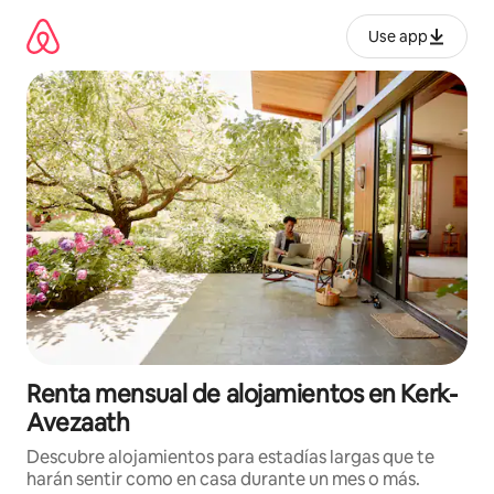
Omite
el
Use app
contenido
Renta mensual de alojamientos en Kerk-
Avezaath
Descubre alojamientos para estadías largas que te
harán sentir como en casa durante un mes o más.