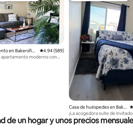
to en Bakersfiel
Calificación promedio: 4.94 de 5, 589 reseñas
4.94 (589)
 apartamento moderno con
 4.81 de 5, 16 reseñas
jardín en la zona suroeste
Casa de huéspedes en Bake
C
rsfield
¡La acogedora suite de invitado
 de un hogar y unos precios mensuale