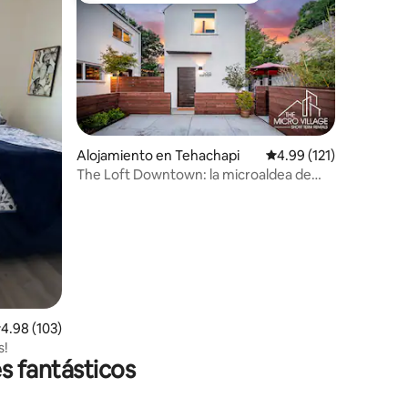
Alojamiento en Tehachapi
Calificación promedio: 
4.99 (121)
The Loft Downtown: la microaldea de
Green Street
alificación promedio: 4.98 de 5, 103 reseñas
4.98 (103)
s!
s fantásticos