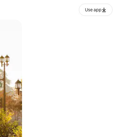
Use app
o o desliza el dedo.