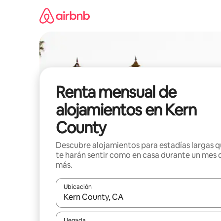
Omite
el
contenido
Renta mensual de
alojamientos en Kern
County
Descubre alojamientos para estadías largas 
te harán sentir como en casa durante un mes 
más.
Ubicación
Cuando los resultados estén disponibles, navega co
Llegada