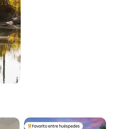
Favorito entre huéspedes
rido
Favorito entre huéspedes preferido