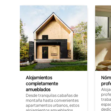
Alojamientos
Nóma
completamente
profe
amueblados
Aloj
profe
Desde tranquilas cabañas de
traba
montaña hasta convenientes
espac
apartamentos urbanos, estos
dedi
alojamientos amueblados