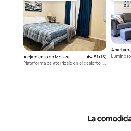
Apartamen
d
Luminoso
Alojamiento en Mojave
Calificación promedio:
4.81 (16)
vistas al 
Plataforma de aterrizaje en el desierto, 3
dormitorios
La comodidad