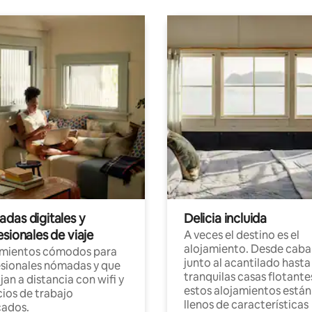
das digitales y
Delicia incluida
sionales de viaje
A veces el destino es el
alojamiento. Desde caba
amientos cómodos para
junto al acantilado hasta
sionales nómadas y que
tranquilas casas flotante
jan a distancia con wifi y
estos alojamientos están
ios de trabajo
llenos de características
cados.