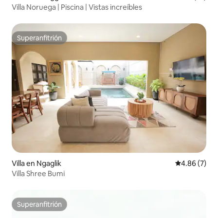
Villa Noruega | Piscina | Vistas increíbles
Superanfitrión
Superanfitrión
Villa en Ngaglik
Calificación
4.86 (7)
Villa Shree Bumi
Superanfitrión
Superanfitrión