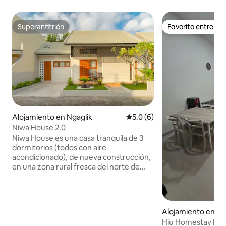
Superanfitrión
Favorito entre h
Superanfitrión
Favorito entre h
Alojamiento en Ngaglik
Calificación promedio: 5.0 de
5.0 (6)
Niwa House 2.0
Niwa House es una casa tranquila de 3
dormitorios (todos con aire
acondicionado), de nueva construcción,
en una zona rural fresca del norte de
Yogyakarta (a 277 metros sobre el nivel
del mar). A unos 20 minutos en coche
del centro de la ciudad de Jogja, a nivel
nacional como Yogyakarta, y a 30
Alojamiento en Ke
minutos del aeropuerto. El alquiler es
Hiu Homestay H3
para toda la casa. Es un buen punto de