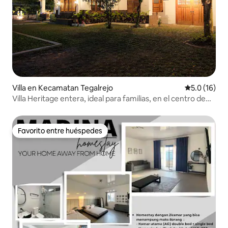
Villa en Kecamatan Tegalrejo
Calificación
5.0 (16)
Villa Heritage entera, ideal para familias, en el centro de
Yogya
Favorito entre huéspedes
Favorito entre huéspedes