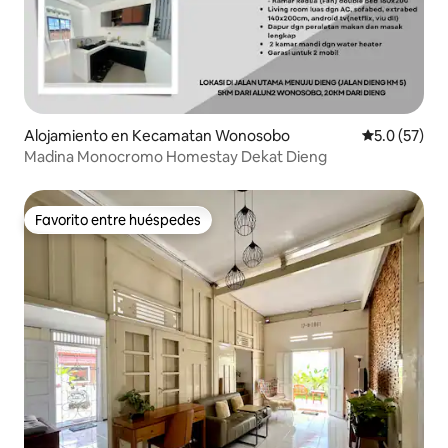
Alojamiento en Kecamatan Wonosobo
Calificación
5.0 (57)
Madina Monocromo Homestay Dekat Dieng
Favorito entre huéspedes
Favorito entre huéspedes