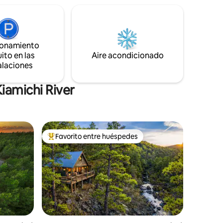
luces LED y cascada para relajarse. 😴
ncia
Tiene capacidad para 4 personas,
perfecto para una pareja o una familia
 ✔
pequeña. 🚫 🐶 Lo siento, no se admiten
acoa Wifi
mascotas
ionamiento
ito en las
Aire acondicionado
alaciones
iamichi River
Favorito entre huéspedes
rido
Favorito entre huéspedes preferido