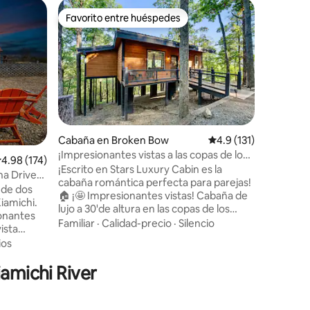
Cabaña e
Favorito entre huéspedes
Superanf
rido
Favorito entre huéspedes
Superanf
Minicasa a
lago
Despiérta
lago y l
refugio 
encuentra
disfrutar
Familiar
·
amanecer
cocina c
queen y w
Cabaña en Broken Bow
Calificación promedio
4.9 (131)
espaciosa
¡Impresionantes vistas a las copas de los
senderism
alificación promedio: 4.98 de 5, 174 reseñas
4.98 (174)
árboles! Cabaña romántica de lujo de 1
¡Escrito en Stars Luxury Cabin es la
dormitori
na Drive
dormitorio
cabaña romántica perfecta para parejas!
Transmis
 de dos
🏠 ¡🤩 Impresionantes vistas! Cabaña de
minutos 
iamichi.
lujo a 30'de altura en las copas de los
senderos
onantes
árboles. Ducha a ras del suelo de💦 15
Familiar
·
Calidad-precio
·
Silencio
tranquil
ista
pies y una bañera con patas. Cocina 🧑‍🍳
mismo!
de la
ios
de diseño con cocina de gas, isla y
tar y los
electrodomésticos de alta gama.
iamichi River
o entorno
Televisores 📺 inteligentes en el interior y
o de la
en la terraza envolvente con una
chimenea al aire libre. 🔥 Jacuzzi con
rcionarán