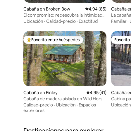
Cabaña en Broken Bow
Calificación promedio:
4.94 (85)
Cabaña e
El compromiso: redescubra la intimidad
La cabaña
en un entorno privado y apartado
Bow, Ok
Ubicación
·
Calidad-precio
·
Exactitud
Familiar
·
Favorito entre huéspedes
Favorito
Favorito entre huéspedes preferido
Favorito
Cabaña en Finley
Calificación promedio:
4.95 (41)
Cabaña e
Cabaña de madera aislada en Wild Horse
Cabina par
Country
mascota, 
Calidad-precio
·
Ubicación
·
Espacios
Ubicación
exteriores
Destinaciones para explorar