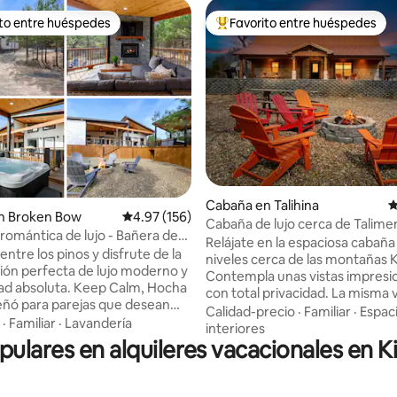
ito entre huéspedes
Favorito entre huéspedes
 entre huéspedes preferido
Favorito entre huéspedes prefe
 5.0 de 5, 167 reseñas
Cabaña en Talihina
C
n Broken Bow
Calificación promedio: 4.97 de 5, 156 reseñas
4.97 (156)
Cabaña de lujo cerca de Talime
romántica de lujo - Bañera de
con pesca
Relájate en la espaciosa cabaña
je / Jacuzzi / Fogata
ntre los pinos y disfrute de la
niveles cerca de las montañas K
ón perfecta de lujo moderno y
Contempla unas vistas impresi
dad absoluta. Keep Calm, Hocha
con total privacidad. La misma v
eñó para parejas que desean
increíble se puede disfrutar des
Calidad-precio
·
Familiar
·
Espac
 reconectar y disfrutar de una
·
Familiar
·
Lavandería
terraza al aire libre, la sala de es
interiores
verdaderamente inolvidable.
pulares en alquileres vacacionales en K
dormitorios. Explora el hermos
en un terreno privado y
natural y escapa del ritmo rápid
 ofrecemos un refugio sereno a
vida cotidiana. El diseño de lujo y una gran
utos de los mejores
cantidad de servicios te propo