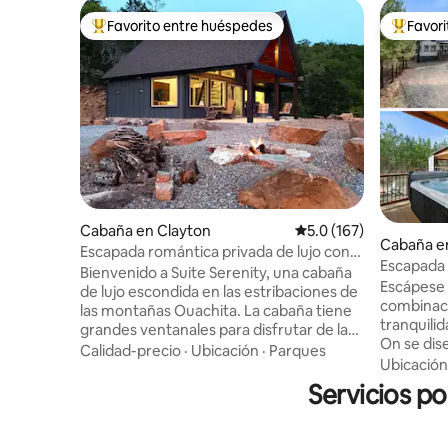
Favorito entre huéspedes
Favor
Favorito entre huéspedes preferido
Favorito
Cabaña en Clayton
Calificación promedio:
5.0 (167)
Cabaña e
Escapada romántica privada de lujo con
Escapada 
vistas increíbles
Bienvenido a Suite Serenity, una cabaña
hidromasa
Escápese e
de lujo escondida en las estribaciones de
combinaci
las montañas Ouachita. La cabaña tiene
tranquili
grandes ventanales para disfrutar de las
On se dis
impresionantes vistas del lago Sardis y las
Calidad-precio
·
Ubicación
·
Parques
relajarse,
Ubicación
montañas circundantes. Todas las
escapada 
habitaciones de la cabaña tienen una
Servicios po
Ubicados 
vista excelente. Sentarse junto al fuego
arbolado,
mientras se observa la puesta de sol es
pocos min
muy relajante. Hay zonas de acampada