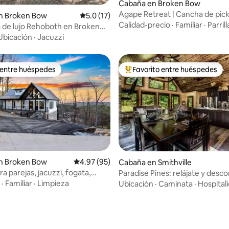
Cabaña en Broken Bow
Agape Retreat | Cancha de pickl
 4.94 de 5, 85 reseñas
n Broken Bow
Calificación promedio: 5.0 de 5, 17 reseñas
5.0 (17)
¡Capacidad para 12 personas!
Calidad-precio
·
Familiar
·
Parrill
 de lujo Rehoboth en Broken
Ubicación
·
Jacuzzi
 entre huéspedes
Favorito entre huéspedes
 entre huéspedes
Favorito entre huéspedes prefe
 4.95 de 5, 41 reseñas
n Broken Bow
Calificación promedio: 4.97 de 5, 95 reseñas
4.97 (95)
Cabaña en Smithville
a parejas, jacuzzi, fogata,
Paradise Pines: relájate y desc
caballo blanco
·
Familiar
·
Limpieza
Ubicación
·
Caminata
·
Hospital