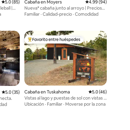
Calificación promedio: 5.0 de 5, 85 reseñas
5.0 (85)
Cabaña en Moyers
Calificación promedio:
4.99 (94)
eball |
Nueva* cabaña junto al arroyo | Preciosas
vistas a la montaña
a
Familiar
·
Calidad-precio
·
Comodidad
Favorito entre huéspedes
rido
Favorito entre huéspedes preferido
Cabaña en Tuskahoma
Calificación promedi
5.0 (46)
Calificación promedio: 5.0 de 5, 35 reseñas
5.0 (35)
Vistas al lago y puestas de sol con vistas al
onecta.
lago Sardis.
Ubicación
·
Familiar
·
Moverse por la zona
idad