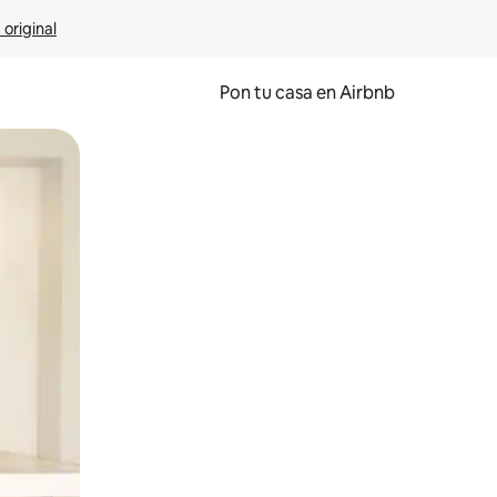
 original
Pon tu casa en Airbnb
o o desliza el dedo.