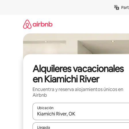
Omite
Part
el
contenido
Alquileres vacacionales
en Kiamichi River
Encuentra y reserva alojamientos únicos en
Airbnb
Ubicación
Cuando los resultados estén disponibles, navega co
Llegada