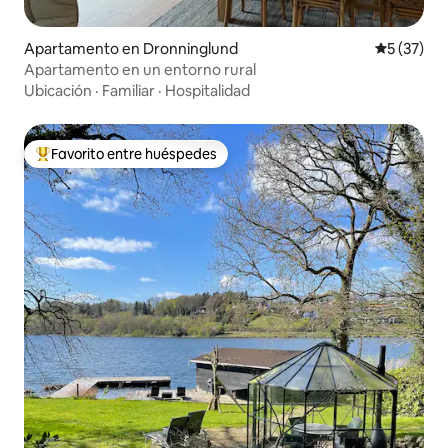
Apartamento en Dronninglund
Calificaci
5 (37)
Apartamento en un entorno rural
Ubicación
·
Familiar
·
Hospitalidad
Favorito entre huéspedes
Favorito entre huéspedes preferido