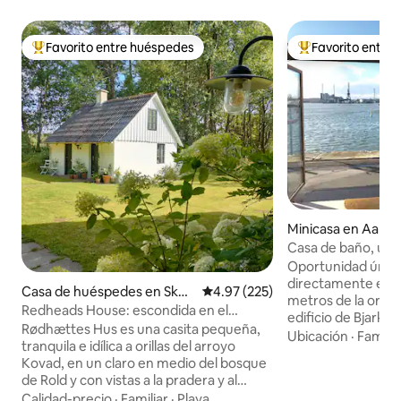
Favorito entre huéspedes
Favorito entre
Favorito entre huéspedes preferido
Favorito entre hu
Minicasa en Aarhu
Casa de baño, ubic
muelle, con plaza
Oportunidad única
directamente en el
Casa de huéspedes en Skør
Calificación promedio: 4.97 de 5
4.97 (225)
metros de la orilla
ping
Redheads House: escondida en el
edificio de Bjarke 
bosque profundo y tranquilo
Rødhættes Hus es una casita pequeña,
construida Aarhus 
Ubicación
·
Familia
tranquila e idílica a orillas del arroyo
aparcamiento privada 
Kovad, en un claro en medio del bosque
hace buen tiempo,
de Rold y con vistas a la pradera y al
está justo fuera y
bosque. A solo un tiro de piedra del
Calidad-precio
·
Familiar
·
Playa