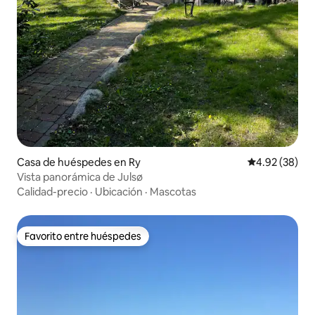
Casa de huéspedes en Ry
Calificación p
4.92 (38)
Vista panorámica de Julsø
Calidad-precio
·
Ubicación
·
Mascotas
Favorito entre huéspedes
Favorito entre huéspedes