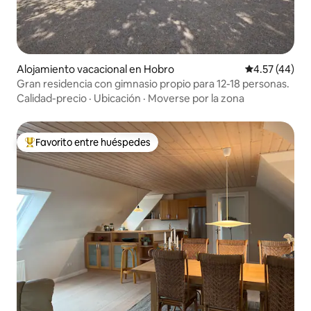
Alojamiento vacacional en Hobro
Calificación 
4.57 (44)
Gran residencia con gimnasio propio para 12-18 personas.
Calidad-precio
·
Ubicación
·
Moverse por la zona
Favorito entre huéspedes
Favorito entre huéspedes preferido