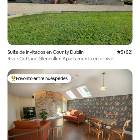
Suite de invitados en County Dublin
Calificaci
5 (62)
River Cottage Glencullen Apartamento en el nivel
superior
Favorito entre huéspedes
Favorito entre huéspedes preferido