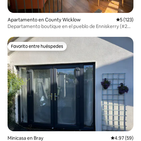
Apartamento en County Wicklow
Calificació
5 (123)
Departamento boutique en el pueblo de Enniskerry (#2
de 3)
Favorito entre huéspedes
Favorito entre huéspedes
Minicasa en Bray
Calificación p
4.97 (59)