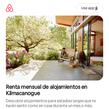
Omite
el
Use app
contenido
Renta mensual de alojamientos en
Kilmacanogue
Descubre alojamientos para estadías largas que te
harán sentir como en casa durante un mes o más.