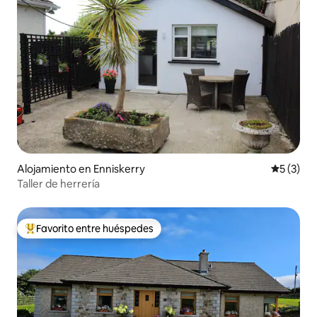
Alojamiento en Enniskerry
Calificac
5 (3)
Taller de herrería
Favorito entre huéspedes
Favorito entre huéspedes preferido