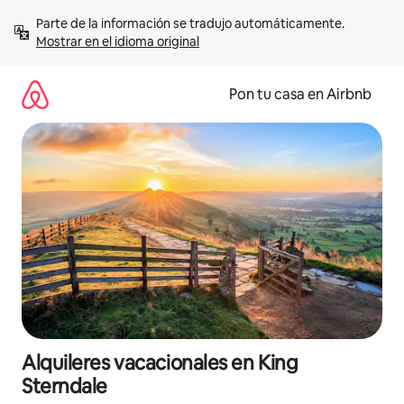
Omite
Parte de la información se tradujo automáticamente. 
el
Mostrar en el idioma original
contenido
Pon tu casa en Airbnb
Alquileres vacacionales en King
Sterndale