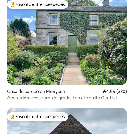
Favorito entre huéspedes
Favorito entre huéspedes preferido
Casa de campo en Monyash
Calificación pr
4.99 (330)
Acogedora casa rural de grado II en el distrito Central
Peak
Favorito entre huéspedes
Favorito entre huéspedes preferido