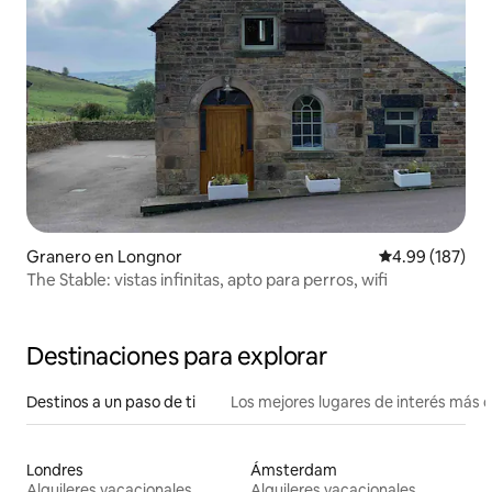
Granero en Longnor
Calificación pr
4.99 (187)
The Stable: vistas infinitas, apto para perros, wifi
Destinaciones para explorar
Destinos a un paso de ti
Los mejores lugares de interés más 
Londres
Ámsterdam
Alquileres vacacionales
Alquileres vacacionales