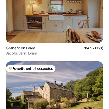
Granero en Eyam
Calificación p
4.97 (158)
Jacobs Barn, Eyam
Favorito entre huéspedes
Favorito entre huéspedes preferido