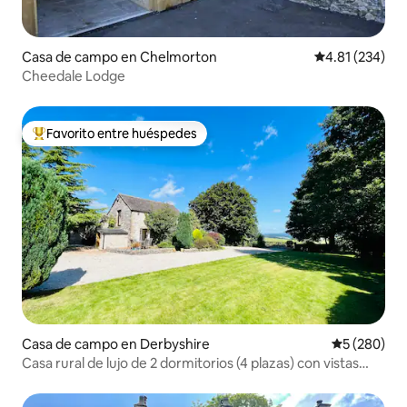
Casa de campo en Chelmorton
Calificación p
4.81 (234)
Cheedale Lodge
Favorito entre huéspedes
Favorito entre huéspedes preferido
Casa de campo en Derbyshire
Calificación
5 (280)
Casa rural de lujo de 2 dormitorios (4 plazas) con vistas
impresionantes