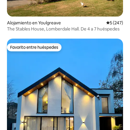
Alojamiento en Youlgreave
Calificación
5 (247)
The Stables House, Lomberdale Hall. De 4 a 7 huéspedes
Favorito entre huéspedes
Favorito entre huéspedes