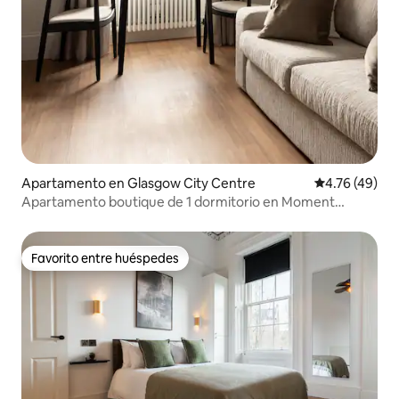
Apartamento en Glasgow City Centre
Calificación 
4.76 (49)
Apartamento boutique de 1 dormitorio en Moment
Blythswood St
Favorito entre huéspedes
Favorito entre huéspedes