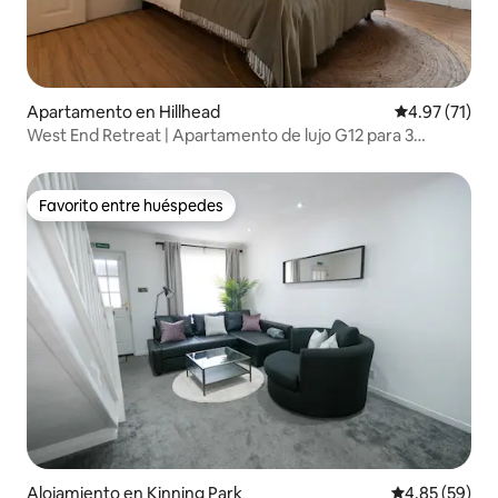
Apartamento en Hillhead
Calificación 
4.97 (71)
West End Retreat | Apartamento de lujo G12 para 3
personas
Favorito entre huéspedes
Favorito entre huéspedes
Alojamiento en Kinning Park
Calificación p
4.85 (59)