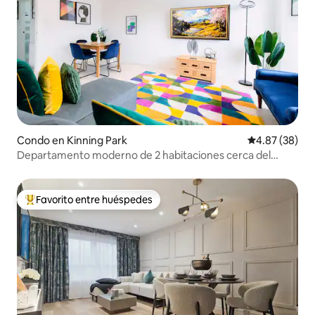
Condo en Kinning Park
Calificación p
4.87 (38)
Departamento moderno de 2 habitaciones cerca del
centro de la ciudad | Estacionamiento gratuito
Favorito entre huéspedes
Favorito entre huéspedes preferido