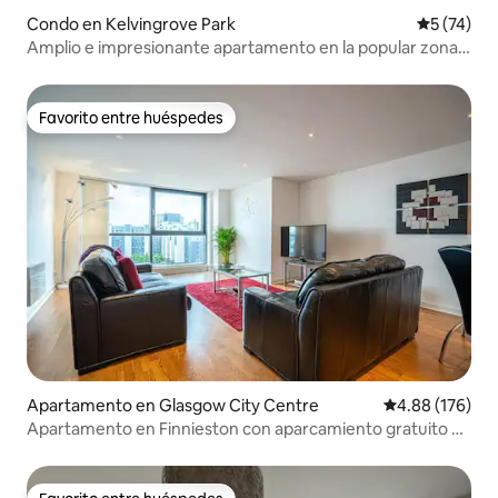
Condo en Kelvingrove Park
Calificaci
5 (74)
Amplio e impresionante apartamento en la popular zona
del parque.
Favorito entre huéspedes
Favorito entre huéspedes
Apartamento en Glasgow City Centre
Calificación pr
4.88 (176)
Apartamento en Finnieston con aparcamiento gratuito y
junto a Hydro