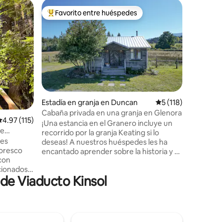
Casa de 
Favorito entre huéspedes
Favorit
rido
Favorito entre huéspedes preferido
Favorit
n Lake
Cabaña fr
Casa de c
dormitori
ubicada e
impresio
de concep
terraza c
barbacoa
lavander
Estadía en granja en Duncan
Calificación promed
5 (118)
grande. I
Cabaña privada en una granja en Glenora
personas,
alificación promedio: 4.97 de 5, 115 reseñas
4.97 (115)
¡Una estancia en el Granero incluye un
niños. Lo
de
recorrido por la granja Keating si lo
juguetes 
ies
deseas! A nuestros huéspedes les ha
salvavida
toresco
encantado aprender sobre la historia y el
¡Increíbl
con
futuro de la granja. La cabaña está
año con r
cionados
diseñada para ser un lugar acogedor para
de Viaducto Kinsol
ra cabaña
descansar, relajarse y ser su base de
on una
operaciones en Cowichan. Con una
cta para
chimenea de leña, una clásica bañera con
trellas.
patas de garra, cómodas sábanas y, por
afé recién
supuesto, una amplia terraza privada con