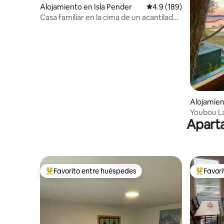
Alojamiento en Isla Pender
Calificación promedio:
4.9 (189)
Casa familiar en la cima de un acantilado
con vistas al mar
Alojamie
Youbou L
Aparta
Favorito entre huéspedes
Favor
Favorito entre huéspedes preferido
Favorito