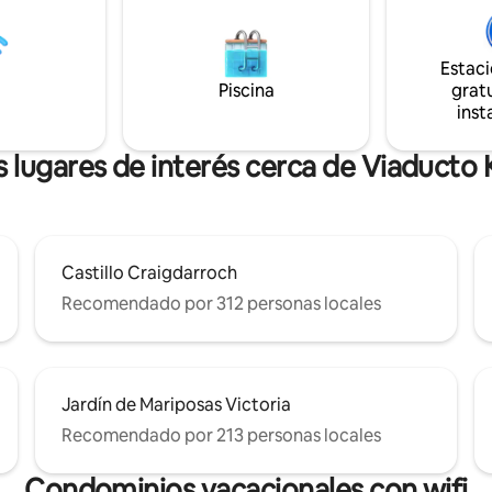
hecho y disfruta de las visitas d
 panorámicas. Cálido,
cuervos residentes, añadiendo
a y relajante: un lugar donde
de magia a tus mañanas. A 10 minutos de
s del bosque y el aire del mar
Estac
Duncan, a 5 minutos del río Co
spacio para bajar el ritmo,
Piscina
gratu
15 minutos del lago Cowichan. Escapa del
energías y reconectar con la
inst
bullicio y vuelve a conectar con 
a.
naturaleza.
 lugares de interés cerca de Viaducto 
Castillo Craigdarroch
Recomendado por 312 personas locales
Jardín de Mariposas Victoria
Recomendado por 213 personas locales
Condominios vacacionales con wifi