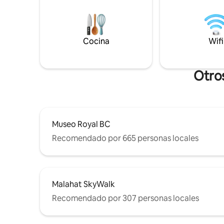
caminatas
montañas del estado de Washington.
minimalist
Con todas las comodidades modernas
los sonido
que puedas necesitar, es el lugar
crean un e
perfecto para relajarte y desconectar.
Cocina
Wifi
recargar 
¡Disfruta de la magia y la maravilla de vivir
naturalez
en una casa del árbol por ti mismo!
Otros
Museo Royal BC
Recomendado por 665 personas locales
Malahat SkyWalk
Recomendado por 307 personas locales