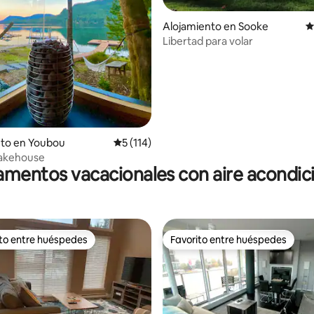
 4.9 de 5, 189 reseñas
Alojamiento en Sooke
C
Libertad para volar
nto en Youbou
Calificación promedio: 5 de 5, 114 reseñas
5 (114)
akehouse
mentos vacacionales con aire acondi
ito entre huéspedes
Favorito entre huéspedes
 entre huéspedes preferido
Favorito entre huéspedes