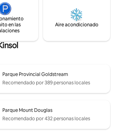
e los
vistas al campo, el lugar perfecto para
 un toque
acurrucarse y disfrutar de tu café local
por la mañana o de una copa de vino local
ionamiento
wichan y a
después de un día en la ciudad.
ito en las
Aire acondicionado
alaciones
la
Kinsol
Parque Provincial Goldstream
Recomendado por 389 personas locales
Parque Mount Douglas
Recomendado por 432 personas locales