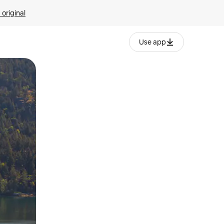
 original
Use app
o o desliza el dedo.