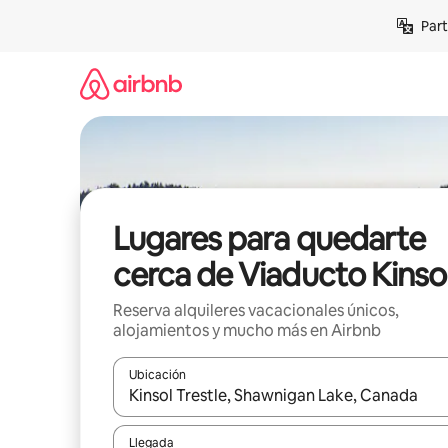
Omite
Part
el
contenido
Lugares para quedarte
cerca de Viaducto Kinso
Reserva alquileres vacacionales únicos,
alojamientos y mucho más en Airbnb
Ubicación
Cuando los resultados estén disponibles, navega co
Llegada