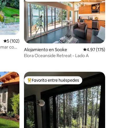
rido
Favorito entre huéspedes preferido
Calificación promedio: 5 de 5, 102 reseñas
5 (102)
l mar con
Alojamiento en Sooke
Calificación promedio: 
4.97 (175)
Elora Oceanside Retreat - Lado A
Favorito entre huéspedes
rido
Favorito entre huéspedes preferido