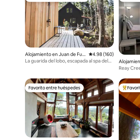
Favorito entre huéspedes preferido
Favorito
Alojamiento en Juan de Fuc
Calificación promedio: 
4.98 (160)
a
La guarida del lobo, escapada al spa del
Alojamien
bosque.
Reay Cree
Favorito entre huéspedes
Favor
Favorito entre huéspedes
Favorito