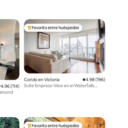
Favorito entre huéspedes
rido
Favorito entre huéspedes preferido
Condo en Victoria
Calificación promedio: 
4.98 (196)
Suite Empress-View en el Waterfalls
alificación promedio: 4.96 de 5, 114 reseñas
4.96 (114)
Hotel
Diamond
Favorito entre huéspedes