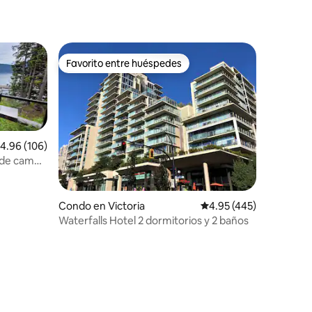
Favorito entre huéspedes
Favorito entre huéspedes
alificación promedio: 4.96 de 5, 106 reseñas
4.96 (106)
 de campo
Condo en Victoria
Calificación promedio: 
4.95 (445)
Waterfalls Hotel 2 dormitorios y 2 baños