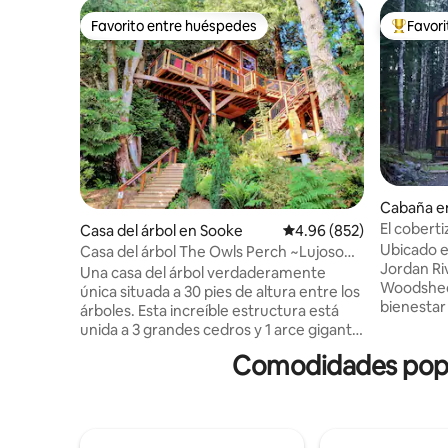
Favorito entre huéspedes
Favor
Favorito entre huéspedes
Favorito
Cabaña e
El coberti
Casa del árbol en Sooke
Calificación promedio: 
4.96 (852)
Ubicado e
Casa del árbol The Owls Perch ~Lujoso
Jordan Ri
refugio en lo alto de un árbol~
Una casa del árbol verdaderamente
Woodshed
única situada a 30 pies de altura entre los
bienestar
árboles. Esta increíble estructura está
renovación
unida a 3 grandes cedros y 1 arce gigante
depuradas
utilizando pestañas de árboles avanzadas
Comodidades popul
permiten 
que permiten que los árboles se
costero. 
balanceen suavemente, proporcionando
o en una 
una experiencia natural y envolvente. La
de explora
gran terraza ofrece unas vistas
lugares pa
impresionantes del mar de Salish y de las