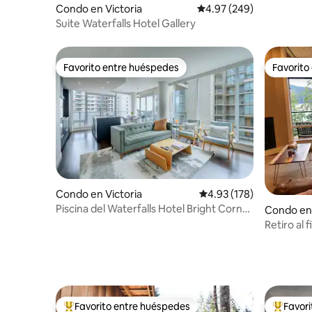
Condo en Victoria
Calificación promedio: 
4.97 (249)
Suite Waterfalls Hotel Gallery
Favorito entre huéspedes
Favorito
Favorito entre huéspedes
Favorito
Condo en Victoria
Calificación promedio: 
4.93 (178)
Piscina del Waterfalls Hotel Bright Corner
Condo en
Condo, aparcamiento
Retiro al 
Favorito entre huéspedes
Favor