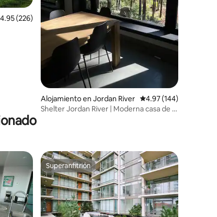
alificación promedio: 4.95 de 5, 226 reseñas
4.95 (226)
Alojamiento en Jordan River
Calificación promedio: 
4.97 (144)
Shelter Jordan River | Moderna casa de 3
cionado
dormitorios con vistas al bosque
Superanfitrión
Superanfitrión