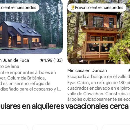
ito entre huéspedes
Favorito entre huéspedes
 entre huéspedes preferido
Favorito entre huéspedes prefe
n Juan de Fuca
Calificación promedio: 4.99 de 5, 133 reseñas
4.99 (133)
zo de leña
4.96 de 5, 852 reseñas
Minicasa en Duncan
C
ntre imponentes árboles en
Escapada al bosque en el valle 
ver, Columbia Británica,
Cowichan
Eyas Cabin, un refugio de 180 p
 es un sereno refugio de
cuadrados enclavado en el pin
 diseñado para el descanso y la
valle de Cowichan. Construida 
. La madera natural, las líneas
árboles cuidadosamente selec
 y los amplios ventanales le
ares en alquileres vacacionales cerca 
de la propiedad, esta acogedo
sumergirse en el bosque
cuenta con un loft completo c
Relájese en una sauna de cedro
lujosa cama tamaño king, perfe
bañera de hidromasaje después
noches encantadoras bajo las es
r las playas cercanas, los
Despiértate con el aroma del c
ra practicar surf y las