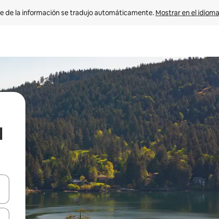
e de la información se tradujo automáticamente. 
Mostrar en el idioma
l
n las teclas de flecha hacia arriba y hacia abajo o explora con el tact