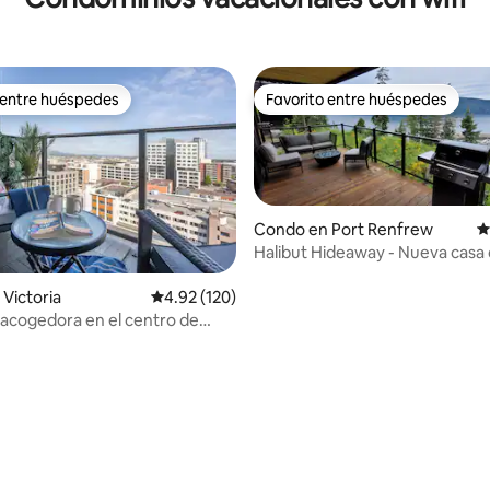
 entre huéspedes
Favorito entre huéspedes
 entre huéspedes
Favorito entre huéspedes
Condo en Port Renfrew
C
Halibut Hideaway - Nueva casa
frente al mar
Victoria
Calificación promedio: 4.92 de 5, 120 reseñas
4.92 (120)
acogedora en el centro de
con estacionamiento