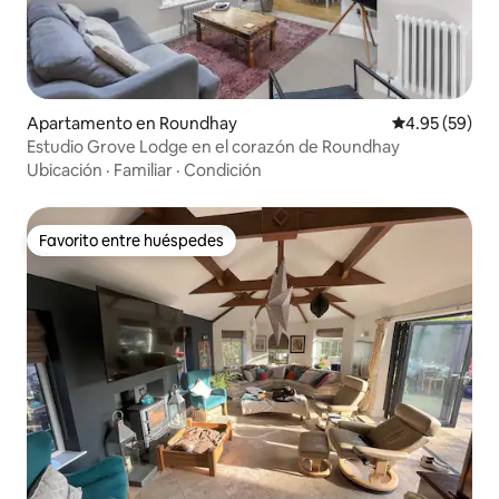
Apartamento en Roundhay
Calificación p
4.95 (59)
Estudio Grove Lodge en el corazón de Roundhay
Ubicación
·
Familiar
·
Condición
Favorito entre huéspedes
Favorito entre huéspedes