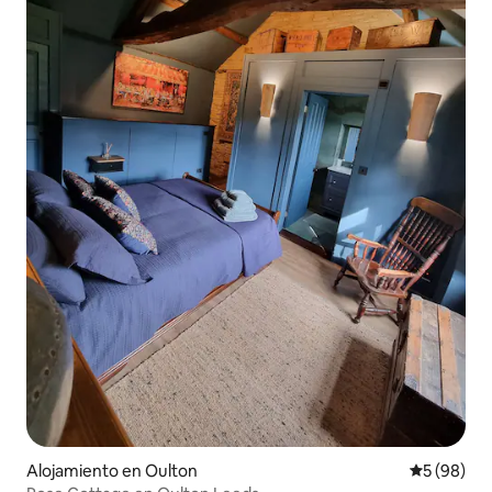
Alojamiento en Oulton
Calificaci
5 (98)