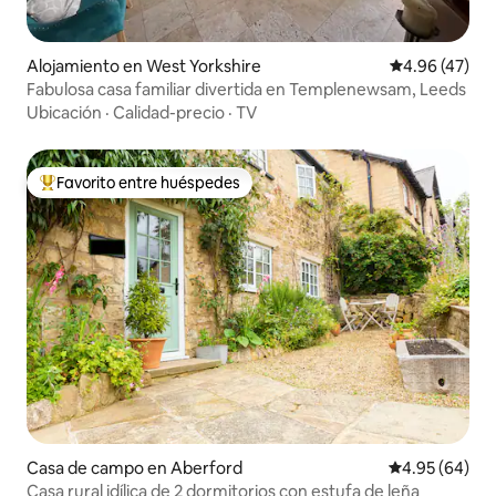
Alojamiento en West Yorkshire
Calificación 
4.96 (47)
Fabulosa casa familiar divertida en Templenewsam, Leeds
Ubicación
·
Calidad-precio
·
TV
Favorito entre huéspedes
Favorito entre huéspedes preferido
Casa de campo en Aberford
Calificación p
4.95 (64)
Casa rural idílica de 2 dormitorios con estufa de leña