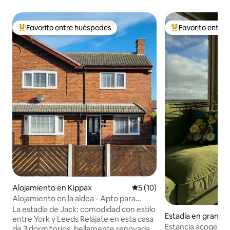
Favorito entre huéspedes
Favorito entre
Favorito entre huéspedes preferido
Favorito entre hu
Alojamiento en Kippax
Calificación promedio: 5 de 
5 (10)
Alojamiento en la aldea - Apto para
contratistas y profesionales
La estadía de Jack: comodidad con estilo
Estadía en granja e
entre York y Leeds Relájate en esta casa
Estancia acogedor
de 3 dormitorios, bellamente renovada,