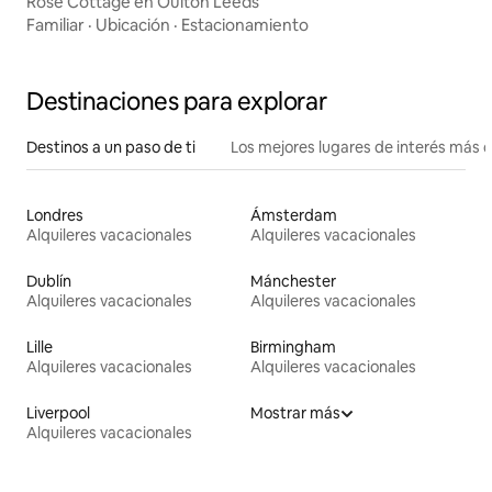
Rose Cottage en Oulton Leeds
Familiar
·
Ubicación
·
Estacionamiento
Destinaciones para explorar
Destinos a un paso de ti
Los mejores lugares de interés más 
Londres
Ámsterdam
Alquileres vacacionales
Alquileres vacacionales
Dublín
Mánchester
Alquileres vacacionales
Alquileres vacacionales
Lille
Birmingham
Alquileres vacacionales
Alquileres vacacionales
Liverpool
Mostrar más
Alquileres vacacionales