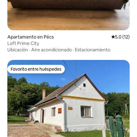
Apartamento en Pécs
Calificación
5.0 (12)
Loft Prime City
Ubicación
·
Aire acondicionado
·
Estacionamiento
Favorito entre huéspedes
Favorito entre huéspedes