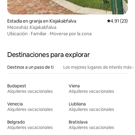
Estadía en granja en Kisjakabfalva
Calificación 
4.91 (23)
Mézesház Kisjakabfalva
Ubicación
·
Familiar
·
Moverse por la zona
Destinaciones para explorar
Destinos a un paso de ti
Los mejores lugares de interés más 
Budapest
Viena
Alquileres vacacionales
Alquileres vacacionales
Venecia
Liubliana
Alquileres vacacionales
Alquileres vacacionales
Belgrado
Bratislava
Alquileres vacacionales
Alquileres vacacionales