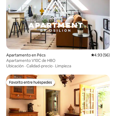
Apartamento en Pécs
Calificación p
4.93 (56)
Apartamento V10C de HBO
Ubicación
·
Calidad-precio
·
Limpieza
Favorito entre huéspedes
Favorito entre huéspedes