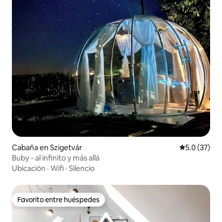
Cabaña en Szigetvár
Calificación
5.0 (37)
Buby - al infinito y más allá
Ubicación
·
Wifi
·
Silencio
Favorito entre huéspedes
Favorito entre huéspedes