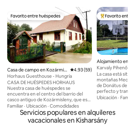
Favorito entre huéspedes
Favorito entre
Favorito entre huéspedes
Favorito entre hu
Alojamiento en Pé
Karvaly Pihenő - 
Casa de campo en Kozármisl
Calificación promedio: 4.93 de 
4.93 (59)
privada
La casa está situad
eny
Horhaus Guesthouse - Hungría
montañas Mecsek,
CASA DE HUÉSPEDES HORHAUS
de Donátus de Pécs
Nuestra casa de huéspedes se
perfecto y tranqui
encuentra en el centro del barrio del
verdadero descans
Ubicación
·
Familia
casco antiguo de Kozármisleny, que es
espacios amplios d
una pequeña ciudad a unos 5 kilómetros
Familiar
·
Ubicación
·
Comodidades
magnífico panorama
de Pécs, al pie de las colinas de Mecsek.
Servicios populares en alquileres
ciudad está cerca,
La casa es ideal para una familia (4-5
vacacionales en Kisharsány
posibilidades, per
personas) y está amueblada en estilo
lejos como para qu
Landhaus. Los muebles están tratados
lugar tranquilo. El
con cera de abejas y naranja natural.