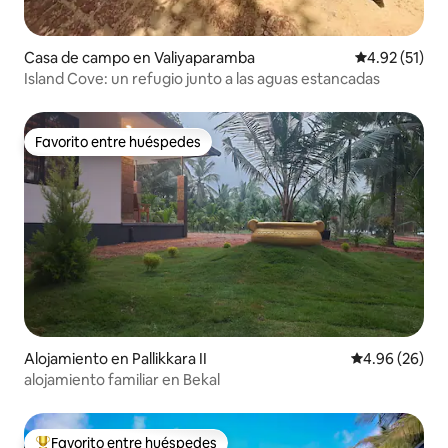
Casa de campo en Valiyaparamba
Calificación 
4.92 (51)
Island Cove: un refugio junto a las aguas estancadas
Favorito entre huéspedes
Favorito entre huéspedes
Alojamiento en Pallikkara II
Calificación p
4.96 (26)
alojamiento familiar en Bekal
Favorito entre huéspedes