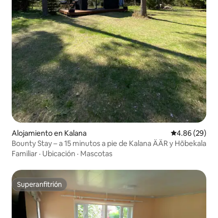
Alojamiento en Kalana
Calificación p
4.86 (29)
Bounty Stay – a 15 minutos a pie de Kalana ÄÄR y Hõbekala
Familiar
·
Ubicación
·
Mascotas
Superanfitrión
Superanfitrión