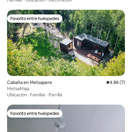
Favorito entre huéspedes
Favorito entre huéspedes
Cabaña en Metsapere
Calificación
4.86 (7)
MetsaMaja.
Ubicación
·
Familiar
·
Parrilla
Favorito entre huéspedes
Favorito entre huéspedes