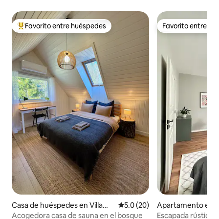
Favorito entre huéspedes
Favorito entre h
Favorito entre huéspedes preferido
Favorito entre h
Casa de huéspedes en Villama
Calificación promedio: 5.0 de 
5.0 (20)
Apartamento en 
a
Acogedora casa de sauna en el bosque
Escapada rústica e