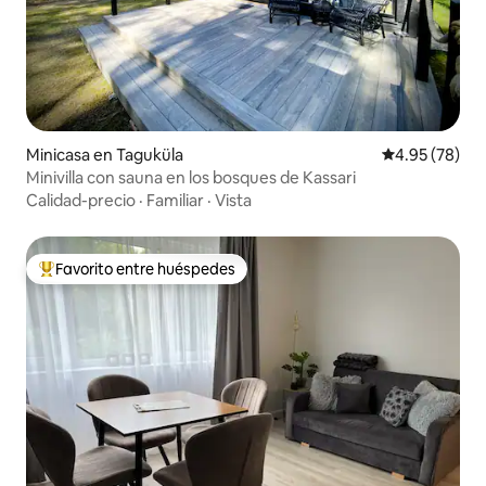
Minicasa en Taguküla
Calificación p
4.95 (78)
Minivilla con sauna en los bosques de Kassari
Calidad-precio
·
Familiar
·
Vista
Favorito entre huéspedes
Favorito entre huéspedes preferido