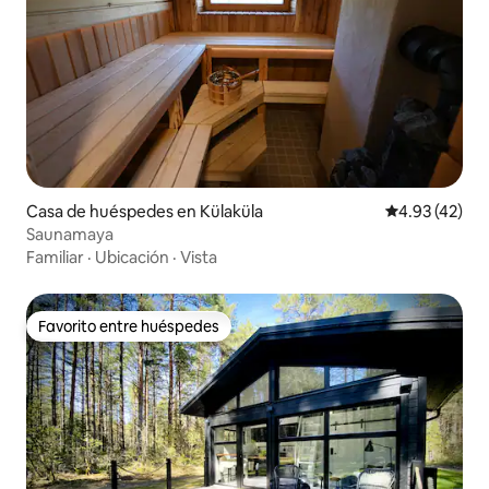
Casa de huéspedes en Külaküla
Calificación 
4.93 (42)
Saunamaya
Familiar
·
Ubicación
·
Vista
Favorito entre huéspedes
Favorito entre huéspedes