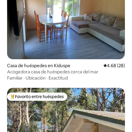
Casa de huéspedes en Kiduspe
Calificación p
4.68 (28)
Acogedora casa de huéspedes cerca del mar
Familiar
·
Ubicación
·
Exactitud
Favorito entre huéspedes
Favorito entre huéspedes preferido