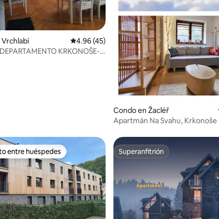
4.92 de 5, 185 reseñas
Vrchlabí
Calificación promedio: 4.96 de 5, 45 reseñas
4.96 (45)
 DEPARTAMENTO KRKONOŠE-
Í
Condo en Žacléř
Apartmán Na Svahu, Krkonoše
ito entre huéspedes
Superanfitrión
 entre huéspedes preferido
Superanfitrión