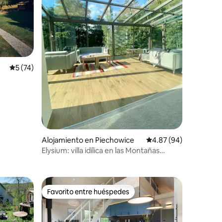
Calificación promedio: 5 de 5, 74 reseñas
5 (74)
Alojamiento en Piechowice
Calificación promedio:
4.87 (94)
Elysium: villa idílica en las Montañas
Gigantes
Favorito entre huéspedes
rido
Favorito entre huéspedes