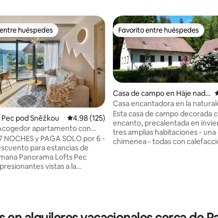
 entre huéspedes
Favorito entre huéspedes
 entre huéspedes
Favorito entre huéspedes
Casa de campo en Háje nad J
C
izerou
Casa encantadora en la natural
de Sněžka
Esta casa de campo decorada 
 Pec pod Sněžkou
Calificación promedio: 4.98 de 5, 125 reseñas
4.98 (125)
encanto, precalentada en invie
Acogedor apartamento con
tres amplias habitaciones - una
erraza y aparcamiento
7 NOCHES y PAGA SOLO por 6 -
chimenea - todas con calefacc
escuento para estancias de
eléctrica - ofrece tranquilidad y
ama Lofts Pec
4.95 de 5, 198 reseñas
lugar ideal para familias con niñ
presionantes vistas a la
amantes del arte y la naturaleza
racias a las enormes paredes
encuentra cerca de pintoresca
 de formato que te hacen sentir
ciudades de montaña (Jilemnice
entorno. Este nuevo edificio es
Vrchlabí) y numerosas estacion
s puntos arquitectónicos más
esquí, incluyendo Sněžka, el pi
de la ciudad. Está
en alquileres vacacionales cerca de P
alto de la República Checa. A 3