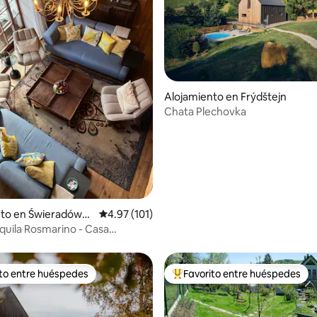
io: 5 de 5, 25 reseñas
Alojamiento en Frýdštejn
Chata Plechovka
nto en Świeradów-Z
Calificación promedio: 4.97 de 5, 101 reseñas
4.97 (101)
quila Rosmarino - Casa
ito entre huéspedes
Favorito entre huéspedes
 entre huéspedes preferido
Favorito entre huéspedes prefe