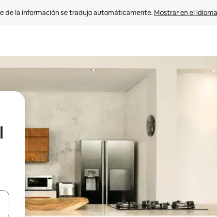
e de la información se tradujo automáticamente. 
Mostrar en el idioma
l
n las teclas de flecha hacia arriba y hacia abajo o explora con el tact