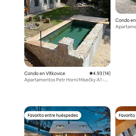
Condo en
Apartame
Condo en Vítkovice
Calificación promedio:
4.93 (14)
Apartamentos Petr Horní Mísečky A1 -
Špindlerův Mlýn
Favorito entre huéspedes
Favorito
Favorito entre huéspedes
Favorito