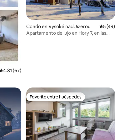
Condo en Vysoké nad Jizerou
Calificación promed
5 (49)
Apartamento de lujo en Hory 7, en las
montañas Gigantes
Calificación promedio: 4.81 de 5, 67 reseñas
4.81 (67)
Favorito entre huéspedes
Favorito entre huéspedes