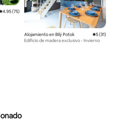
Calificación promedio: 4.95 de 5, 75 reseñas
4.95 (75)
Alojamiento en Bílý Potok
Calificación prome
5 (31)
Edificio de madera exclusivo - Invierno
cionado