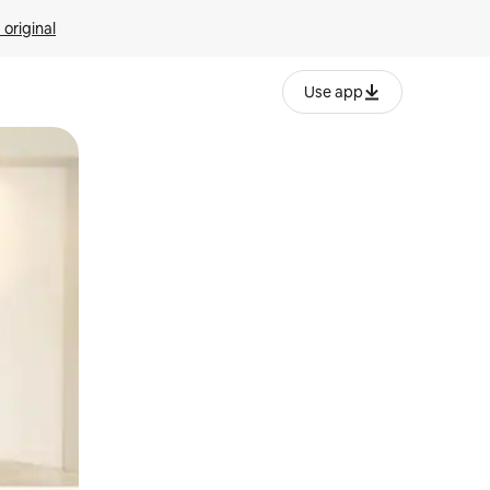
 original
Use app
o o desliza el dedo.