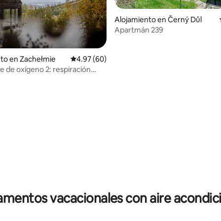
Alojamiento en Černý Důl
Apartmán 239
to en Zachełmie
Calificación promedio: 4.97 de 5, 60 reseñas
4.97 (60)
 de oxígeno 2: respiración
en el corazón de las Montañas
 4.97 de 5, 34 reseñas
mentos vacacionales con aire acondi