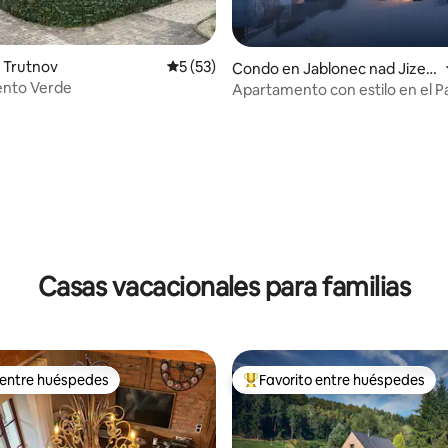
 Trutnov
Calificación promedio: 5 de 5, 53 reseñas
5 (53)
Condo en Jablonec nad Jizer
nto Verde
ou
Apartamento con estilo en el 
Nacional de Krkonoše
 4.93 de 5, 14 reseñas
Casas vacacionales para familias
 entre huéspedes
Favorito entre huéspedes
 entre huéspedes
Favorito entre huéspedes prefe