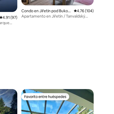
Condo en Jiřetín pod Bukov
Calificación promedio: 
4.76 (104)
ou
Apartamento en Jiřetín / Tanvaldský
Calificación promedio: 4.91 de 5, 97 reseñas
4.91 (97)
Špičák
Parque
Favorito entre huéspedes
rido
Favorito entre huéspedes