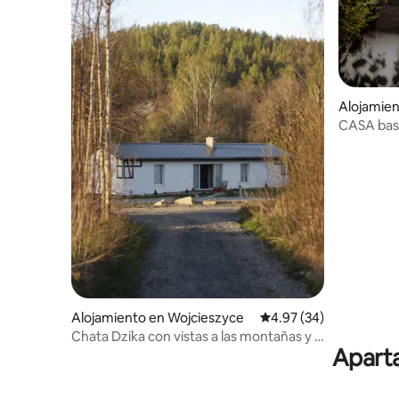
Alojamien
CASA base
profunda 
Gigantes
Alojamiento en Wojcieszyce
Calificación promedio:
4.97 (34)
Chata Dzika con vistas a las montañas y a
Aparta
Śnieżka