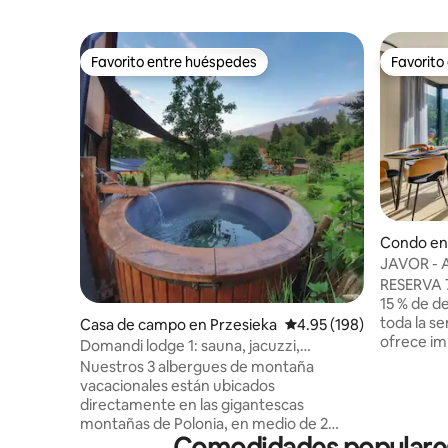
Favorito entre huéspedes
Favorito
Favorito entre huéspedes
Favorito
Condo en
JAVOR - 
vistas, t
RESERVA 
15 % de d
toda la semana Panor
Casa de campo en Przesieka
Calificación promedio: 
4.95 (198)
ofrece im
Domandi lodge 1: sauna, jacuzzi,
montaña g
solárium, naturaleza
Nuestros 3 albergues de montaña
de vidrio
vacacionales están ubicados
parte del 
directamente en las gigantescas
uno de lo
montañas de Polonia, en medio de 2
destacados 
Comodidades populares 
zonas de esquí: Szklarska Poreba y