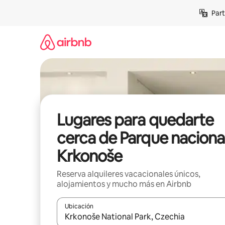
Omite
Part
el
contenido
Lugares para quedarte
cerca de Parque naciona
Krkonoše
Reserva alquileres vacacionales únicos,
alojamientos y mucho más en Airbnb
Ubicación
Cuando los resultados estén disponibles, navega co