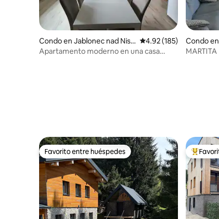
Condo en Jablonec nad Niso
Calificación promedio: 
4.92 (185)
Condo en 
u
Apartamento moderno en una casa
MARTITA
familiar, Jablonec nad Nisou
VRCHLAB
Favorito entre huéspedes
Favor
Favorito entre huéspedes
Favorito