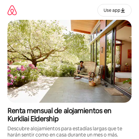
Omite
el
Use app
contenido
Renta mensual de alojamientos en
Kurkliai Eldership
Descubre alojamientos para estadías largas que te
harán sentir como en casa durante un mes o más.