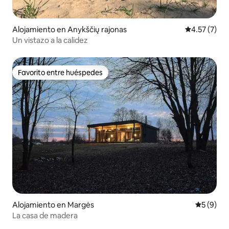
Alojamiento en Anykščių rajonas
Calificación
4.57 (7)
Un vistazo a la calidez
Favorito entre huéspedes
Favorito entre huéspedes
Alojamiento en Margės
Calificac
5 (9)
La casa de madera