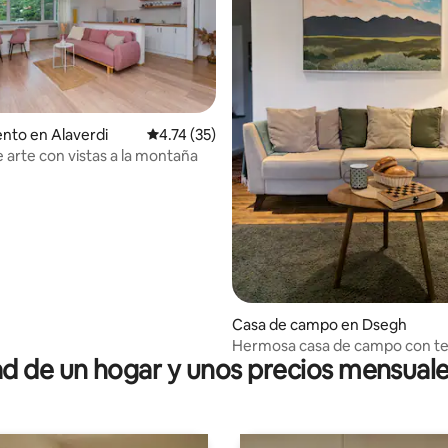
nto en Alaverdi
Calificación promedio: 4.74 de 5, 35 reseñas
4.74 (35)
e arte con vistas a la montaña
io: 5 de 5, 52 reseñas
Casa de campo en Dsegh
Hermosa casa de campo con te
 de un hogar y unos precios mensuale
horno para pizza