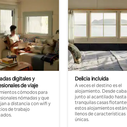
das digitales y
Delicia incluida
sionales de viaje
A veces el destino es el
alojamiento. Desde caba
amientos cómodos para
junto al acantilado hasta
sionales nómadas y que
tranquilas casas flotante
jan a distancia con wifi y
estos alojamientos están
ios de trabajo
llenos de características
cados.
únicas.