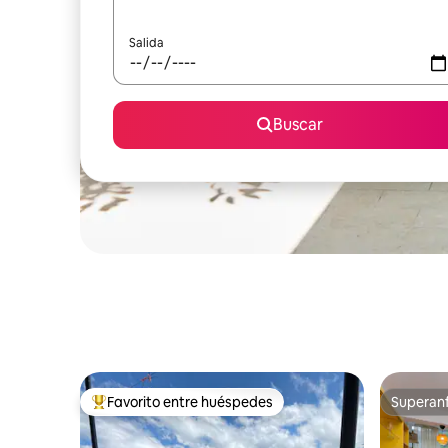
Salida
Buscar
Favorito entre huéspedes
Superanf
Favorito entre huéspedes preferido
Superanf