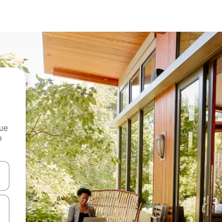
que
o
n las teclas de flecha hacia arriba y hacia abajo o explora con el tact