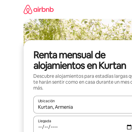
Omite
el
contenido
Renta mensual de
alojamientos en Kurtan
Descubre alojamientos para estadías largas 
te harán sentir como en casa durante un mes 
más.
Ubicación
Cuando los resultados estén disponibles, navega co
Llegada