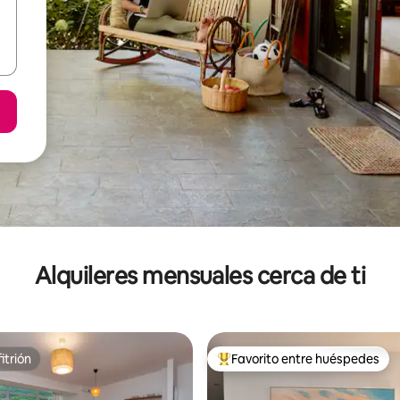
Alquileres mensuales cerca de ti
itrión
Favorito entre huéspedes
itrión
Favorito entre huéspedes prefe