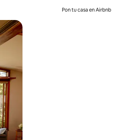
Pon tu casa en Airbnb
o o desliza el dedo.