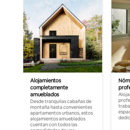
Alojamientos
Nóma
completamente
profe
amueblados
Aloj
profe
Desde tranquilas cabañas de
traba
montaña hasta convenientes
espac
apartamentos urbanos, estos
dedi
alojamientos amueblados
cuentan con todos las