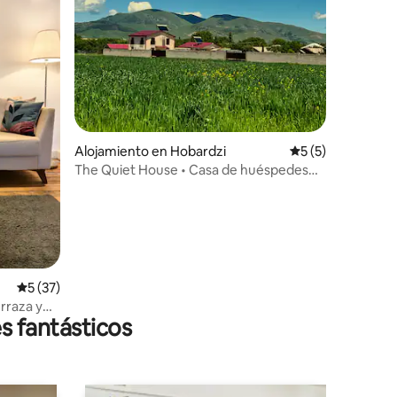
Alojamiento en Hobardzi
Calificación prom
5 (5)
The Quiet House • Casa de huéspedes
familiar en Lori
Calificación promedio: 5 de 5, 37 reseñas
5 (37)
rraza y
s fantásticos