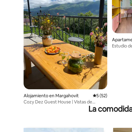
Apartame
Estudio d
Alojamiento en Margahovit
Calificación promed
5 (52)
Cozy Dez Guest House | Vistas de
La comodidad
ensueño a las montañas