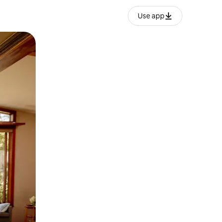
Use app
o o desliza el dedo.