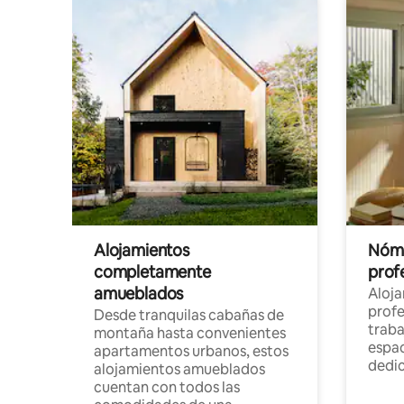
Alojamientos
Nóma
completamente
profe
amueblados
Aloj
profe
Desde tranquilas cabañas de
traba
montaña hasta convenientes
espac
apartamentos urbanos, estos
dedi
alojamientos amueblados
cuentan con todos las