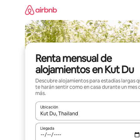
Omite
el
contenido
Renta mensual de
alojamientos en Kut Du
Descubre alojamientos para estadías largas 
te harán sentir como en casa durante un mes 
más.
Ubicación
Cuando los resultados estén disponibles, navega co
Llegada