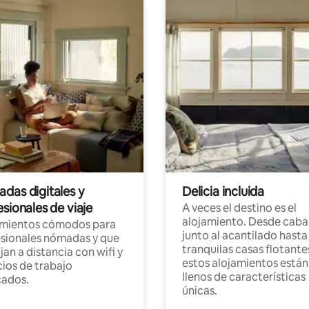
das digitales y
Delicia incluida
sionales de viaje
A veces el destino es el
alojamiento. Desde caba
amientos cómodos para
junto al acantilado hasta
sionales nómadas y que
tranquilas casas flotante
jan a distancia con wifi y
estos alojamientos están
ios de trabajo
llenos de características
cados.
únicas.