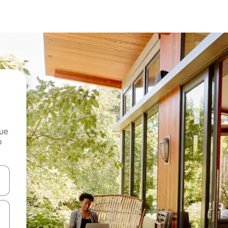
que
o
n las teclas de flecha hacia arriba y hacia abajo o explora con el tact