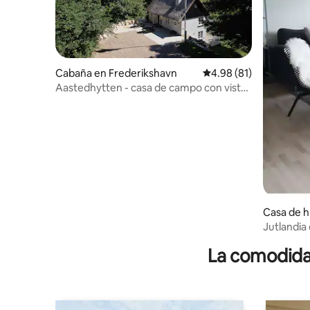
Cabaña en Frederikshavn
Calificación promedio:
4.98 (81)
Aastedhytten - casa de campo con vistas
impresionantes.
Casa de 
erikshavn
Jutlandia
Frederik
La comodidad