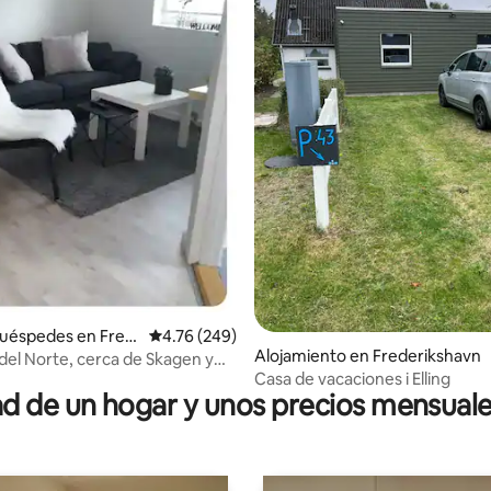
 4.98 de 5, 81 reseñas
huéspedes en Fred
Calificación promedio: 4.76 de 5, 249 reseñas
4.76 (249)
Alojamiento en Frederikshavn
 del Norte, cerca de Skagen y
Casa de vacaciones i Elling
shavn
 de un hogar y unos precios mensuale