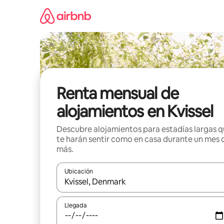
Omite
el
contenido
Renta mensual de
alojamientos en Kvissel
Descubre alojamientos para estadías largas 
te harán sentir como en casa durante un mes 
más.
Ubicación
Cuando los resultados estén disponibles, navega co
Llegada