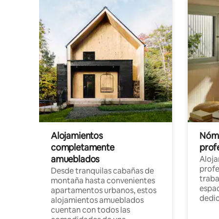
Alojamientos
Nóma
completamente
profe
amueblados
Aloj
profe
Desde tranquilas cabañas de
traba
montaña hasta convenientes
espac
apartamentos urbanos, estos
dedi
alojamientos amueblados
cuentan con todos las