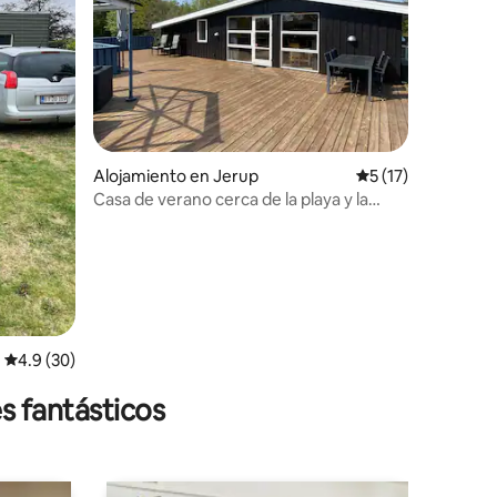
Alojamiento en Jerup
Calificación prome
5 (17)
Casa de verano cerca de la playa y la
naturaleza
Calificación promedio: 4.9 de 5, 30 reseñas
4.9 (30)
s fantásticos