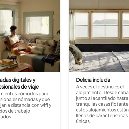
das digitales y
Delicia incluida
sionales de viaje
A veces el destino es el
alojamiento. Desde caba
amientos cómodos para
junto al acantilado hasta
sionales nómadas y que
tranquilas casas flotante
jan a distancia con wifi y
estos alojamientos están
ios de trabajo
llenos de características
cados.
únicas.