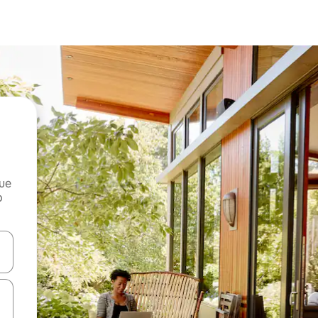
que
o
n las teclas de flecha hacia arriba y hacia abajo o explora con el tact