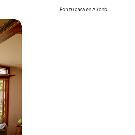
Pon tu casa en Airbnb
o o desliza el dedo.