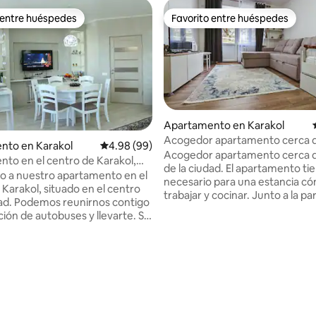
 entre huéspedes
Favorito entre huéspedes
 entre huéspedes
Favorito entre huéspedes
io: 5 de 5, 10 reseñas
Apartamento en Karakol
Acogedor apartamento cerca d
nto en Karakol
Calificación promedio: 4.98 de 5, 99 reseñas
4.98 (99)
de la ciudad
Acogedor apartamento cerca d
to en el centro de Karakol,
de la ciudad. El apartamento tiene todo lo
n
o a nuestro apartamento en el
necesario para una estancia c
 Karakol, situado en el centro
trabajar y cocinar. Junto a la parada de
dad. Podemos reunirnos contigo
goBus desde Bishkek. Convenie
ción de autobuses y llevarte. Si
llegas en autobús. A poca distancia a pie
guna pregunta, no dudes en
de supermercados y cafeterías
n contacto con nosotros
(Dastorkon). Este es un apartamento de
a reserva. Nuestro
una habitación en el segundo p
to está en el cuarto piso del
cocina y ducha separadas. Estaré
e 5 pisos. Hay un vestíbulo, una
encantado de responder a toda
tar, dos dormitorios, una
preguntas y ayudarte si necesi
n baño con ducha, un aseo y un
algo sobre la ciudad. Para aquellos que