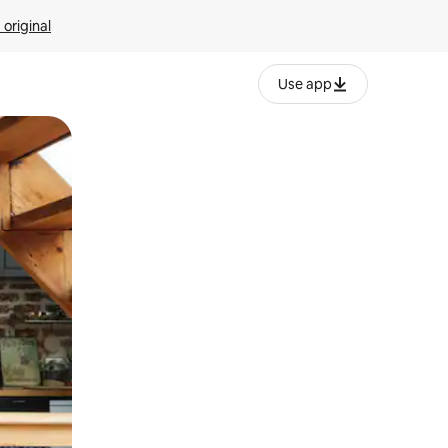
 original
Use app
o o desliza el dedo.