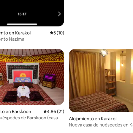
nto en Karakol
Calificación promedio: 5 de 5, 10 reseñas
5 (10)
nto Nazima
: 4.83 de 5, 6 reseñas
to en Barskoon
Calificación promedio: 4.86 de 5, 21 reseñas
4.86 (21)
uéspedes de Barskoon (casa de
Alojamiento en Karakol
huéspedes Barcoon)
Nueva casa de huéspedes en Ka
Kirguistán