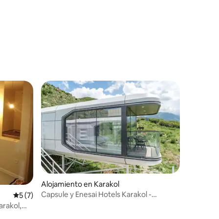
Alojamiento en Karakol
Capsule y Enesai Hotels Karakol -
Calificación promedio: 5 de 5, 7 reseñas
5 (7)
Capsule
rakol,