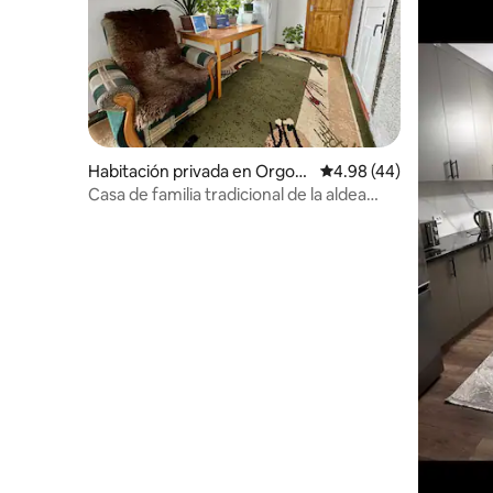
Habitación privada en Orgoc
Calificación promedio:
4.98 (44)
hor
Casa de familia tradicional de la aldea
kirguisa