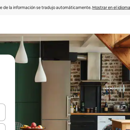
e de la información se tradujo automáticamente. 
Mostrar en el idioma
n las teclas de flecha hacia arriba y hacia abajo o explora con el tact