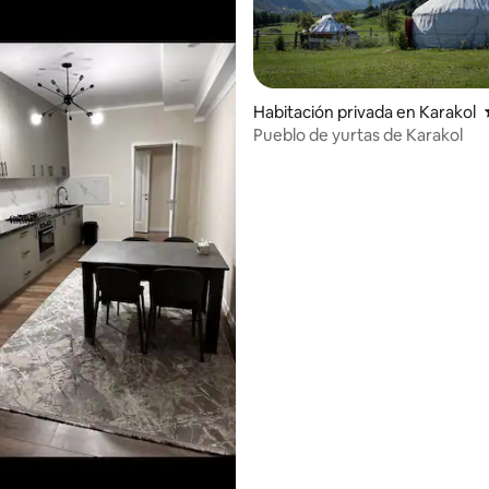
Habitación privada en Karakol
Pueblo de yurtas de Karakol
 4.98 de 5, 44 reseñas