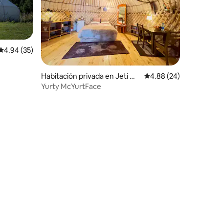
Calificación promedio: 4.94 de 5, 35 reseñas
4.94 (35)
Habitación privada en Jeti Og
Calificación promedio:
4.88 (24)
uz
Yurty McYurtFace