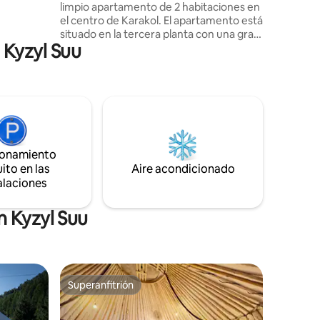
limpio apartamento de 2 habitaciones en
s. Puedes
el centro de Karakol. El apartamento está
situado en la tercera planta con una gran
 Kyzyl Suu
vista. El apartamento está totalmente
amueblado, electrodomésticos
incorporados: estufa, nevera,
microondas, hervidor de agua,
calentador de agua, lavadora, TV,
aspiradora, plancha, secador de pelo,
también Wi-Fi, TV digital Hay
aparcamiento público en el patio. A poca
ionamiento
distancia: varias tiendas, bancos,
ito en las
Aire acondicionado
farmacias, cafeterías, salones de belleza,
alaciones
supermercados, plaza, plaza...
n Kyzyl Suu
Superanfitrión
Superanfitrión