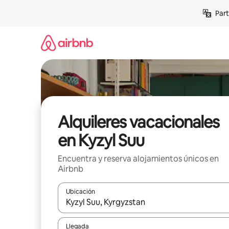
Omite
Part
el
contenido
Alquileres vacacionales
en Kyzyl Suu
Encuentra y reserva alojamientos únicos en
Airbnb
Ubicación
Cuando los resultados estén disponibles, navega co
Llegada