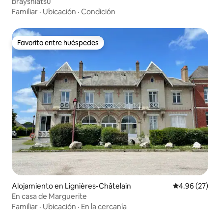
brayshiatsu
Familiar
·
Ubicación
·
Condición
Favorito entre huéspedes
Favorito entre huéspedes
Alojamiento en Lignières-Châtelain
Calificación p
4.96 (27)
En casa de Marguerite
Familiar
·
Ubicación
·
En la cercanía