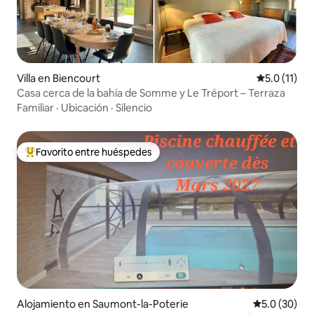
Villa en Biencourt
Calificación
5.0 (11)
Casa cerca de la bahía de Somme y Le Tréport – Terraza
Familiar
·
Ubicación
·
Silencio
Favorito entre huéspedes
Favorito entre huéspedes preferido
Alojamiento en Saumont-la-Poterie
Calificación
5.0 (30)