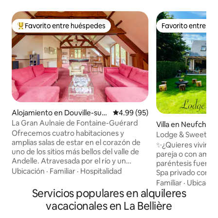
Favorito entre huéspedes
Favorito entre h
Favorito entre huéspedes preferido
Favorito entre h
Alojamiento en Douville-sur-
Calificación promedio: 4.99 de 
4.99 (95)
Andelle
La Gran Aulnaie de Fontaine-Guérard
Villa en Neufchâte
Ofrecemos cuatro habitaciones y
Lodge & Sweety S
amplias salas de estar en el corazón de
Bienestar~Cine~
✨¿Quieres vivir 
uno de los sitios más bellos del valle de
pareja o con amigos?❤️ Reg
Andelle. Atravesada por el río y un
paréntesis fuera 
pequeño estanque, en el corazón de un
Ubicación
·
Familiar
·
Hospitalidad
Spa privado con u
jardín amplio y cuidado, que ofrece en
bajo el Cielo Estr
Familiar
·
Ubicació
todas las estaciones decoraciones
Servicios populares en alquileres
invitación a viajar b
variadas y coloridas, La Grande Aulnaie
Relájese en el exc
vacacionales en La Bellière
está bordeada por la abadía de Fontaine-
Bienestar con • Sp
Guérard, por las fascinantes ruinas de la