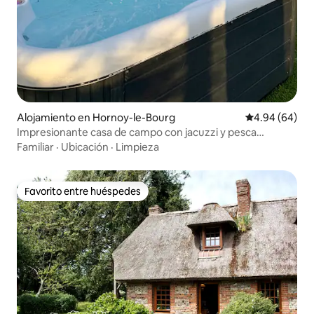
Alojamiento en Hornoy-le-Bourg
Calificación p
4.94 (64)
Impresionante casa de campo con jacuzzi y pesca
disponible
Familiar
·
Ubicación
·
Limpieza
Favorito entre huéspedes
Favorito entre huéspedes