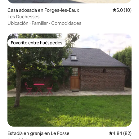
Casa adosada en Forges-les-Eaux
Calificación
5.0 (10)
Les Duchesses
Ubicación
·
Familiar
·
Comodidades
Favorito entre huéspedes
Favorito entre huéspedes
Estadía en granja en Le Fosse
Calificación p
4.84 (82)