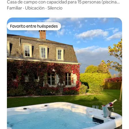
Casa de campo con capacidad para 15 personas (piscina
03/27)
Familiar
·
Ubicación
·
Silencio
Favorito entre huéspedes
Favorito entre huéspedes