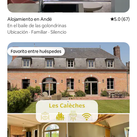
Alojamiento en Andé
Calificación
5.0 (67)
En el baile de las golondrinas
Ubicación
·
Familiar
·
Silencio
Favorito entre huéspedes
Favorito entre huéspedes