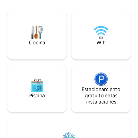
TV 🌿Ubicado en el interior con vistas al
hilandería Levavasseur, y por el bosque
jardín, disfrute de
de Longboel. Los bosques privados de
inolvidable tanto
Fontaine-Guérard y Bonnemare
invierno 🏡El Lodge & Sweety❤️Spa,
también están abiertos a nuestros
hermosa casa de p
huéspedes.
tranquilidad del 
Cocina
Wifi
Estacionamiento
Piscina
gratuito en las
instalaciones