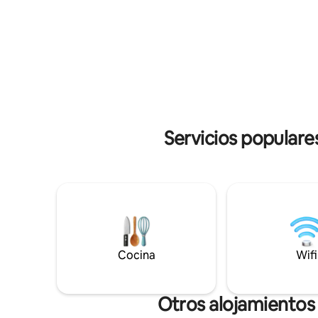
de la vía ferrata 🧗🏼‍♂️ A 2 km de las minas
centro de 
de asfalto ⛑🔦 A 3 km de la absentería 🍾
y en un ed
🥂 A 5 km de las gargantas del Areuse 🏞
disfrutar
A 7 km del Creux du Van 📸🇨🇭 23 km de
espacioso
la ciudad de Neuchâtel🏢🌃
recargar 
descubri
Servicios populare
Cocina
Wifi
Otros alojamientos