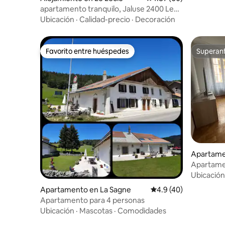
apartamento tranquilo, Jaluse 2400 Le
Locle
Ubicación
·
Calidad-precio
·
Decoración
Favorito entre huéspedes
Superanf
Favorito entre huéspedes
Superanf
Apartame
onds
Apartamen
de la esta
Ubicación
Apartamento en La Sagne
Calificación promedio
4.9 (40)
Apartamento para 4 personas
Ubicación
·
Mascotas
·
Comodidades