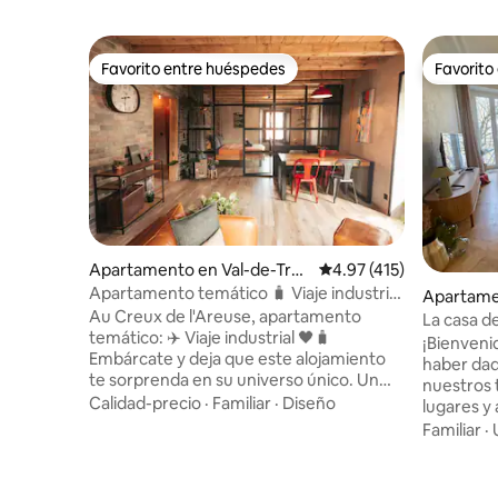
Favorito entre huéspedes
Favorito
Favorito entre huéspedes
Favorito
Apartamento en Val-de-Trav
Calificación promedio: 
4.97 (415)
ers
Apartamento temático 🧳 Viaje industrial
Apartame
✈️🖤
Au Creux de l'Areuse, apartamento
Fonds
La casa d
temático: ✈️ Viaje industrial 🖤🧳
¡Bienvenidos a
Embárcate y deja que este alojamiento
haber dad
te sorprenda en su universo único. Un
nuestros t
lugar perfecto para que pueda
Calidad-precio
·
Familiar
·
Diseño
lugares y
descansar cerca de muchas actividades
y nos hici
Familiar
·
en la región de Val-de-Travers.🌳🏘: A 50
ha echado
metros de hermosas caminatas ⛰🗺 A
Ha sido d
700 metros de la estación de tren 🚉 1 km
sientan como en 