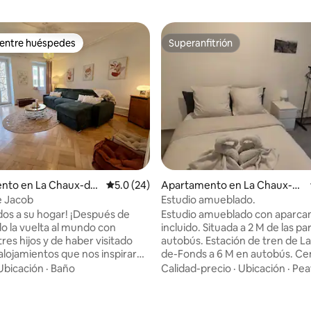
 entre huéspedes
Superanfitrión
 entre huéspedes
Superanfitrión
4.97 de 5, 415 reseñas
nto en La Chaux-de-
Calificación promedio: 5.0 de 5, 24 reseñas
5.0 (24)
Apartamento en La Chaux-de
-Fonds
e Jacob
Estudio amueblado.
 su hogar! ¡Después de
Estudio amueblado con aparca
o la vuelta al mundo con
incluido. Situada a 2 M de las p
res hijos y de haber visitado
autobús. Estación de tren de L
 alojamientos que nos inspiraron
de-Fonds a 6 M en autobús. Cen
eron soñar, la Maison de Jacob
ciudad a 8 M en autobús. Tiend
Ubicación
·
Baño
Calidad-precio
·
Ubicación
·
Pea
 raíces en nuestra región natal!
peladuras a 5 minutos a pie. Bol
iseñada para que todos se
a pie Pronto Coop abierto los 
casa. No muy lejos del
en la planta baja del estudio. U