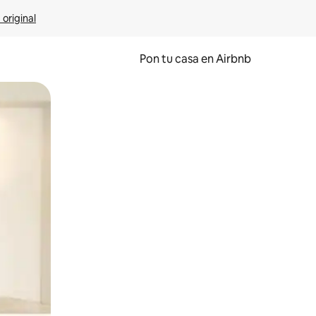
 original
Pon tu casa en Airbnb
o o desliza el dedo.