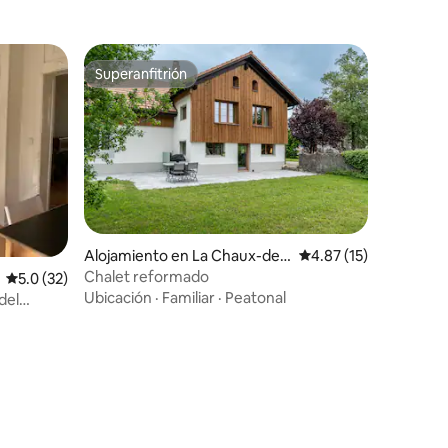
Superanfitrión
rido
Superanfitrión
Alojamiento en La Chaux-de-
Calificación promedio:
4.87 (15)
Fonds
Chalet reformado
Calificación promedio: 5.0 de 5, 32 reseñas
5.0 (32)
Ubicación
·
Familiar
·
Peatonal
del