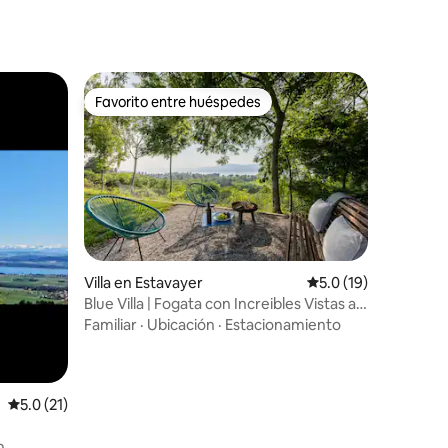
Favorito entre huéspedes
rido
Favorito entre huéspedes
Villa en Estavayer
Calificación promedi
5.0 (19)
Blue Villa | Fogata con Increibles Vistas al
Lago
Familiar
·
Ubicación
·
Estacionamiento
Calificación promedio: 5.0 de 5, 21 reseñas
5.0 (21)
n