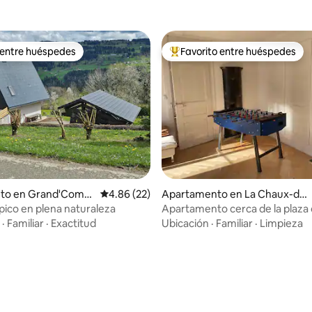
 entre huéspedes
Favorito entre huéspedes
 entre huéspedes
Favorito entre huéspedes prefe
nto en Grand'Comb
Calificación promedio: 4.86 de 5, 22 reseñas
4.86 (22)
Apartamento en La Chaux-de-
s
Fonds
ípico en plena naturaleza
Apartamento cerca de la plaza 
mercado
·
Familiar
·
Exactitud
Ubicación
·
Familiar
·
Limpieza
 4.87 de 5, 60 reseñas