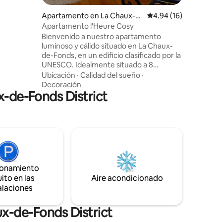
reserva.
a de baño
Apartamento en La Chaux-d
Calificación promedio:
4.94 (16)
plaza de
e-Fonds
Apartamento l'Heure Cosy
dad de
Bienvenido a nuestro apartamento
icletas.
luminoso y cálido situado en La Chaux-
de-Fonds, en un edificio clasificado por la
UNESCO. Idealmente situado a 8
minutos a pie de la estación de tren y a 1
Ubicación
·
Calidad del sueño
·
minuto de una parada de autobús,
Decoración
x-de-Fonds District
ofrece un entorno tranquilo y agradable,
perfecto para una estancia relajante.
Vivo al lado y estoy disponible cuando es
necesario. El amplio salón se abre
directamente al jardín, que ofrece un
espacio al aire libre. La cocina está
equipada para que puedas preparar tus
comidas como en casa.
ionamiento
ito en las
Aire acondicionado
alaciones
x-de-Fonds District