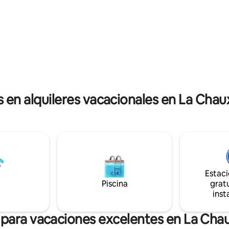
la ciudad, pero lejos del bullicio
lavandería está disponible con 
ificio del patrimonio local,
con suplemento 2f L. 2f S. Rop
á de un espacio acogedor,
y a su disposición en el lugar. 1 
 y cómodo, donde es agradable
aparcamiento privado. Posibili
energías después de un día de
garaje cerrado para motos y bic
mientos.
Balcón 5,5 m3
s en alquileres vacacionales en La Chau
Estac
Piscina
gratu
inst
 para vacaciones excelentes en La Chau