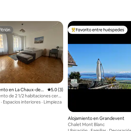
itrión
Favorito entre huéspedes
itrión
Favorito entre huéspedes prefe
nto en La Chaux-de-F
Calificación promedio: 5.0 de 5, 3 reseñas
5.0 (3)
to de 2 1/2 habitaciones cerca
ción de tren
·
Espacios interiores
·
Limpieza
: 4.9 de 5, 40 reseñas
Alojamiento en Grandevent
Chalet Mont Blanc
Ubicación
·
Familiar
·
Decoració