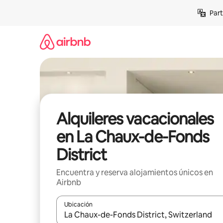
Omite
Part
el
contenido
Alquileres vacacionales
en La Chaux-de-Fonds
District
Encuentra y reserva alojamientos únicos en
Airbnb
Ubicación
Cuando los resultados estén disponibles, navega co