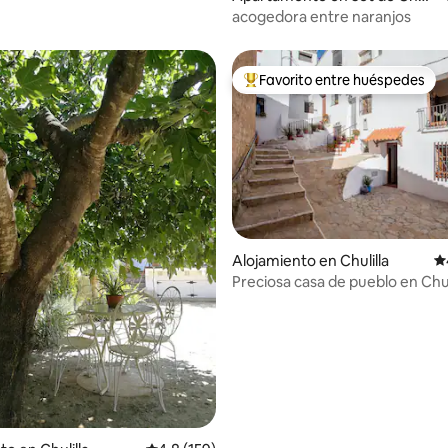
a
acogedora entre naranjos
Favorito entre huéspedes
Favorito entre huéspedes prefe
 4.95 de 5, 97 reseñas
Alojamiento en Chulilla
Ca
Preciosa casa de pueblo en Chul