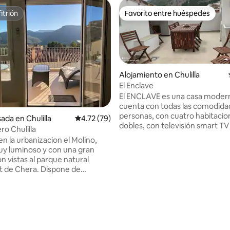
itrión
Favorito entre huéspedes
itrión
Favorito entre huéspedes
Alojamiento en Chulilla
El Enclave
El ENCLAVE es una casa moder
cuenta con todas las comodida
4.98 de 5, 116 reseñas
personas, con cuatro habitacio
ada en Chulilla
Calificación promedio: 4.72 de 5, 79 reseñas
4.72 (79)
dobles, con televisión smart TV
ro Chulilla
completo en todas ellas, cocina
n la urbanizacion el Molino,
comedor con vitrocerámica,
y luminoso y con una gran
microondas, tostadora, cafete
n vistas al parque natural
espresso y todos los utensilios
t de Chera. Dispone de
necesarios, así como un aseo. G
ano,
con lavadora tendedero y, por 
nto en zona privada,
WIFI gratis. Como colofón, una terraza
res de techo, aire
con unas vistas increíbles a la 
nado y barbacoa. Cuenta con
el castillo donde podréis disfru
oallas, cafetera de cápsulas,
agradable comida o cena.
de agua y toda clase de menaje