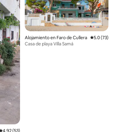
Alojamiento en Faro de Cullera
Calificación promedi
5.0 (73)
Casa de playa Villa Samá
Calificación promedio: 4.92 de 5, 53 reseñas
4.92 (53)