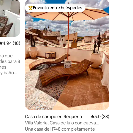
Casa de 
Favorito entre huéspedes
Favor
Favorito entre huéspedes preferido
Favorit
Casa Rura
Ubicada 
espectac
Valencian
alojamien
grandes 
Calificación promedio: 4.94 de 5, 18 reseñas
4.94 (18)
todas las como
unas vista
na que
al impone
des para 8
Castillo d
nes
corazón d
 y baño
largas s
,
amigos o
silencio, e
ra
alería
supuesto,
Casa de campo en Requena
Calificación promedi
5.0 (33)
montaña y
Villa Valeria, Casa de lujo con cueva
tar de una
privada 1748
Una casa del 1748 completamente