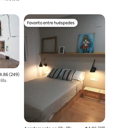
Favorito entre huéspedes
rido
Favorito entre huéspedes
lificación promedio: 4.86 de 5, 249 reseñas
4.86 (249)
illa