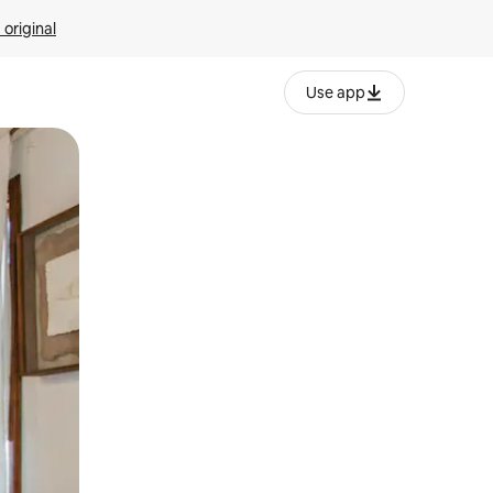
 original
Use app
o o desliza el dedo.