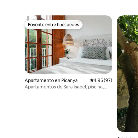
Favorito entre huéspedes
Favorito entre huéspedes
Apartamento en Picanya
Calificación promedio:
4.95 (97)
Apartamentos de Sara Isabel, piscina,
estacionamiento, me...