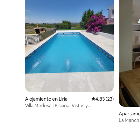
Alojamiento en Liria
Calificación promedio:
4.83 (23)
Villa Medusa | Piscina, Vistas y
Comodidad Total
Apartamen
La Mancha 