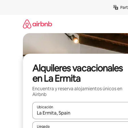
Omite
Part
el
contenido
Alquileres vacacionales
en La Ermita
Encuentra y reserva alojamientos únicos en
Airbnb
Ubicación
Cuando los resultados estén disponibles, navega co
Llegada