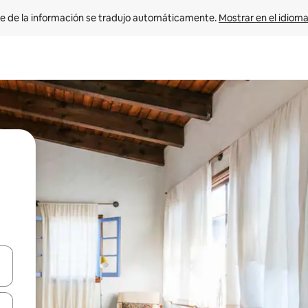
e de la información se tradujo automáticamente. 
Mostrar en el idioma
n las teclas de flecha hacia arriba y hacia abajo o explora con el tact