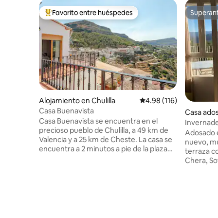
Favorito entre huéspedes
Superanf
Favorito entre huéspedes preferido
Superanf
Alojamiento en Chulilla
Calificación promedio: 
4.98 (116)
Casa Buenavista
Casa ados
Casa Buenavista se encuentra en el
Invernade
precioso pueblo de Chulilla, a 49 km de
Adosado e
Valencia y a 25 km de Cheste. La casa se
nuevo, mu
encuentra a 2 minutos a pie de la plaza
terraza co
del pueblo y ofrece comodidad en una
Chera, So
zona pintoresca. Casa Buenavista tiene
chimenea, piscina los meses de ver
capacidad para 7 personas y podría alojar
aparcamie
a 8 con una cama plegable disponible. La
ventilado
casa cuenta con: * 4 dormitorios (2
acondicio
dobles, 1 con dos camas individuales y 1
sábanas, t
individual) * 2 baños (1 en suite) * Gran
hervidor 