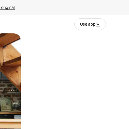
 original
Use app
o o desliza el dedo.