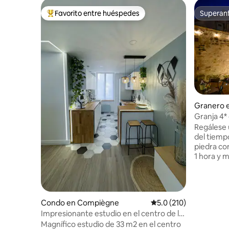
Favorito entre huéspedes
Superanf
Favorito entre huéspedes preferido
Superanf
Granero 
ntbérault
Granja 4* 
media de 
Regálese 
del tiemp
piedra co
1 hora y m
spa priva
terraza í
dos cómod
pareja, co
Condo en Compiègne
Calificación promedio:
5.0 (210)
que busqu
Impresionante estudio en el centro de la
ciudad me
ciudad
Magnífico estudio de 33 m2 en el centro
escapada 