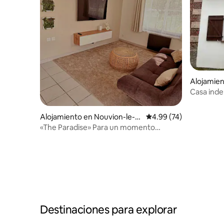
Alojamie
Casa inde
terreno
Alojamiento en Nouvion-le-C
Calificación promedio:
4.99 (74)
omte
«The Paradise» Para un momento
tranquilo y relajante
Destinaciones para explorar