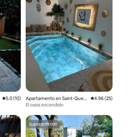
Calificación promedio: 5.0 de 5, 10 reseñas
5.0 (10)
Apartamento en Saint-Quent
Calificación promedio:
4.96 (25)
in
El oasis escondido
Superanfitrión
rido
Superanfitrión