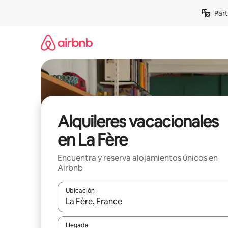
Omite
Part
el
contenido
Alquileres vacacionales
en La Fère
Encuentra y reserva alojamientos únicos en
Airbnb
Ubicación
Cuando los resultados estén disponibles, navega co
Llegada