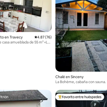
 4.73 de 5, 51 reseñas
to en Travecy
Calificación promedio: 4.87 de 5, 76 reseñas
4.87 (76)
de casa amueblada de 55 m² «La
Chalé en Sinceny
La Bohème, cabaña con sauna.
itrión
Favorito entre huéspedes
itrión
Favorito entre huéspedes prefe