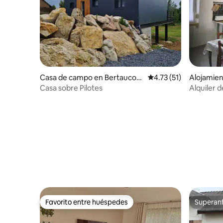
Casa de campo en Bertaucour
Calificación promedio:
4.73 (51)
Alojamien
t-Epourdon
Casa sobre Pilotes
Alquiler 
Réaline»
Favorito entre huéspedes
Superanf
Favorito entre huéspedes
Superanf