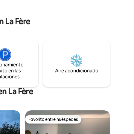
 su
de
e recargar
n La Fère
ionamiento
ito en las
Aire acondicionado
alaciones
en La Fère
Favorito entre huéspedes
Favorito entre huéspedes