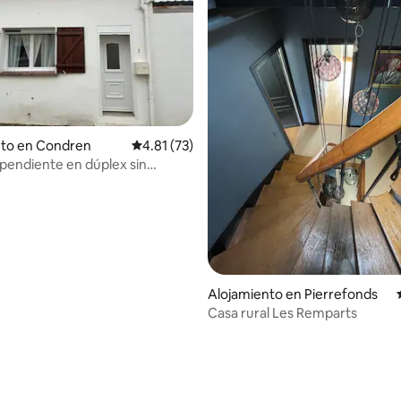
nto en Condren
Calificación promedio: 4.81 de 5, 73 reseñas
4.81 (73)
pendiente en dúplex sin
 4.99 de 5, 74 reseñas
Alojamiento en Pierrefonds
Casa rural Les Remparts