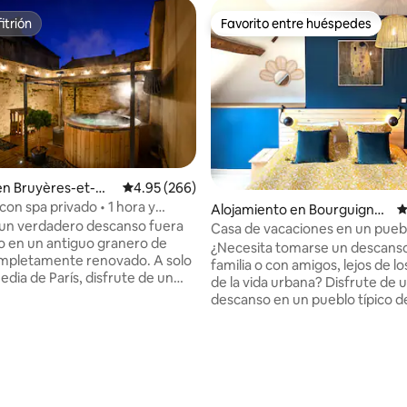
itrión
Favorito entre huéspedes
itrión
Favorito entre huéspedes
en Bruyères-et-Mo
Calificación promedio: 4.95 de 5, 266 reseñas
4.95 (266)
con spa privado • 1 hora y
Alojamiento en Bourguigno
C
París
un verdadero descanso fuera
n-Sous-Montbavin
Casa de vacaciones en un pueb
o en un antiguo granero de
encanto
¿Necesita tomarse un descans
mpletamente renovado. A solo
familia o con amigos, lejos de lo
edia de París, disfrute de un
de la vida urbana? Disfrute de 
do climatizado todo el año, una
descanso en un pueblo típico de
ntima sin vecinos de enfrente y
Laon, enclavado en una zona v
as suites para una estancia en
donde las palabras clave son ca
n amigos o en familia. Ya sea
descanso. Bourguignon-sous-
 5.0 de 5, 210 reseñas
e tranquilidad, descubrir la
Montbavin, el pueblo natal de l
dieval de Laon (10 min) o una
hermanos Lenain, es el lugar d
a Reims y a los viñedos de
encontrarse en una casa con e