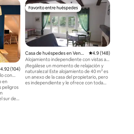
Villa en C
Favorito entre huéspedes
Favorit
Favorito entre huéspedes
Favorit
El Molino
A 1 hora 
aeropuert
minutos 
Compiègne
pueblo c
molino re
amplia z
Casa de huéspedes en Vende
Calificación promedio:
4.9 (148)
naturalez
uil
Alojamiento independiente con vistas al
primeros 
río
¡Regálese un momento de relajación y
alificación promedio: 4.92 de 5, 104 reseñas
4.92 (104)
estanque,
naturaleza! Este alojamiento de 40 m² es
cuyas cor
lo con
un anexo de la casa del propietario, pero
auténtica
o en
es independiente y le ofrece con toda
s peligros
facilidad todo lo necesario para pasar una
un
agradable estancia. Incluye una gran sala
l sur de
principal (cocina - lavavajillas,
erde
microondas, horno, nevera, placa de
lma y
inducción, cafetera, etc. - TV, sofá cama,
chimenea, etc.), un baño con ducha e
os
inodoro y una terraza con barbacoa y
onde
muebles de exterior.
ncanto