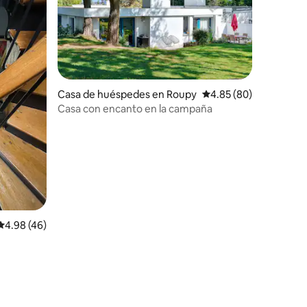
Casa de huéspedes en Roupy
Calificación promedio:
4.85 (80)
Casa con encanto en la campaña
Calificación promedio: 4.98 de 5, 46 reseñas
4.98 (46)