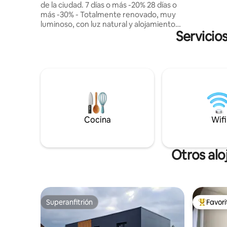
de la ciudad. 7 días o más -20% 28 días o
Champaña 
más -30% - Totalmente renovado, muy
para una e
luminoso, con luz natural y alojamiento
Servicio
totalmente equipado. - Desayuno
incluido para su primera noche. - Cama
paraguas 👶🏻 -Netflix -Internet de fibra -
Situado en una calle tranquila, de un solo
sentido, pegada al centro de la ciudad, así
como al castillo. - Calle con
estacionamiento de pago y
estacionamiento del castillo a 100 m
gratis. -A pie: A 2 minutos del castillo y el
Cocina
Wifi
centro de la ciudad. 10mins de la estación
de tren
Otros alo
Superanfitrión
Favor
Superanfitrión
Favorito