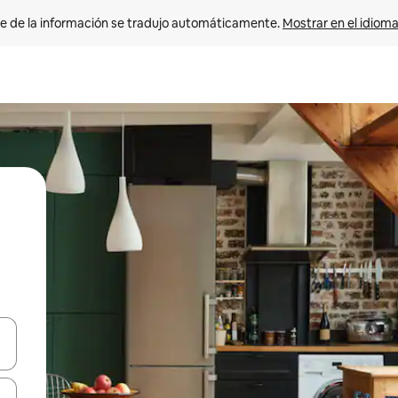
e de la información se tradujo automáticamente. 
Mostrar en el idioma
n las teclas de flecha hacia arriba y hacia abajo o explora con el tact