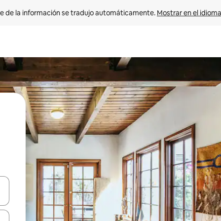
e de la información se tradujo automáticamente. 
Mostrar en el idioma
n las teclas de flecha hacia arriba y hacia abajo o explora con el tact