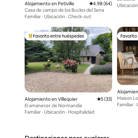
Alojamiento en Petiville
Calificación promedio:
4.98 (64)
Ubicación
Casa de campo de los Bucles del Sena
Familiar
·
Ubicación
·
Check-out
Favorito entre huéspedes
Favorito
Favorito entre huéspedes preferido
Favorito
Alojamie
Maison L
Alojamiento en Villequier
Calificación promed
5 (33)
privado c
Familiar
·
El amanecer de Normandía
Familiar
·
Ubicación
·
Hospitalidad