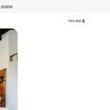
 original
Use app
o o desliza el dedo.