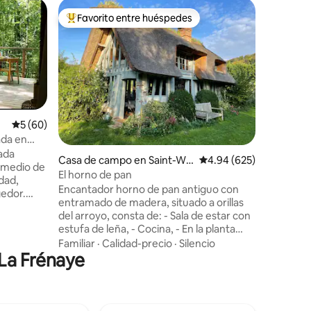
Alojamien
Favorito entre huéspedes
Favor
rido
Favorito entre huéspedes preferido
Favorit
n-Auge
La Maison
'Avenue
Ubicado 
privada de
bosque, r
casa de 
excepcion
Familiar
·
pie de un
Pierrefit
Calificación promedio: 5 de 5, 60 reseñas
5 (60)
disfruta 
ada en
cerca del
ada
Casa de campo en Saint-Wa
Calificación promedio: 
4.94 (625)
experienc
 medio de
ndrille-Rançon
idiomas.
El horno de pan
dad,
restauran
Encantador horno de pan antiguo con
edor.
Senderis
entramado de madera, situado a orillas
corazón 
del arroyo, consta de: - Sala de estar con
recargar
estufa de leña, - Cocina, - En la planta
encial.
superior: -cuarto de ducha/WC accesible
Familiar
·
Calidad-precio
·
Silencio
o lodge
 La Frénaye
por una escalera de molinero (ver fotos),
0 x 200,
-habitación con una cama de 160x200
bar (café
con vistas al arroyo, accesible por una
 con
escalera de molinero (ver fotos), El
 en la
dormitorio y el baño no están