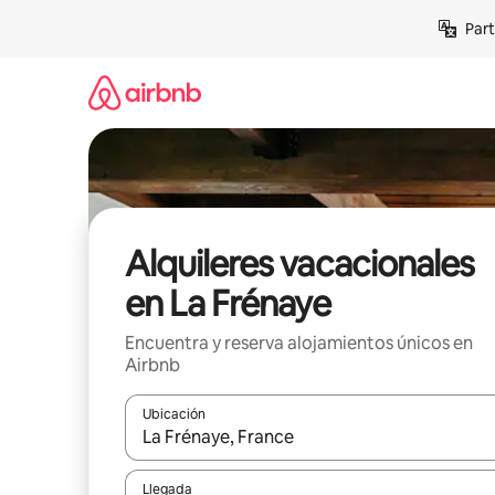
Omite
Part
el
contenido
Alquileres vacacionales
en La Frénaye
Encuentra y reserva alojamientos únicos en
Airbnb
Ubicación
Cuando los resultados estén disponibles, navega co
Llegada