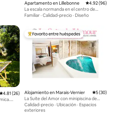
Apartamento en Lillebonne
Calificación promedio:
4.92 (96)
La escala normanda en el centro de
Lillebonne
Familiar
·
Calidad-precio
·
Diseño
Favorito entre huéspedes
Favorito entre huéspedes preferido
Alojamiento en Marais-Vernier
Calificación promed
5 (30)
Calificación promedio: 4.81 de 5, 26 reseñas
4.81 (26)
La Suite del Amor con minipiscina de
mica.
hidromasaje en forma de corazón
Calidad-precio
·
Ubicación
·
Espacios
exteriores