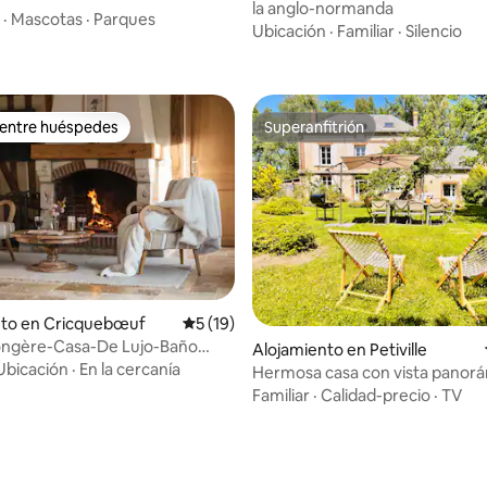
la anglo-normanda
 4.98 de 5, 64 reseñas
·
Mascotas
·
Parques
Ubicación
·
Familiar
·
Silencio
 entre huéspedes
Superanfitrión
 entre huéspedes
Superanfitrión
nto en Cricquebœuf
Calificación promedio: 5 de 5, 19 reseñas
5 (19)
ongère-Casa-De Lujo-Baño
io: 5 de 5, 33 reseñas
Alojamiento en Petiville
on bañer
Ubicación
·
En la cercanía
Hermosa casa con vista panorá
Tranquilidad absoluta.
Familiar
·
Calidad-precio
·
TV