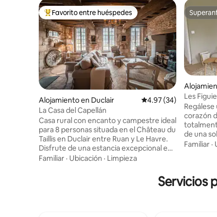
Favorito entre huéspedes
Superanf
Favorito entre huéspedes preferido
Superanf
Alojamien
Les Figui
Alojamiento en Duclair
Calificación promedio:
4.97 (34)
con jardín
Regálese
La Casa del Capellán
corazón d
Casa rural con encanto y campestre ideal
totalment
para 8 personas situada en el Château du
de una sol
Taillis en Duclair entre Ruan y Le Havre.
callejón s
Familiar
·
Disfrute de una estancia excepcional en
la bienven
uno de los castillos privados más bellos
Familiar
·
Ubicación
·
Limpieza
vez que e
de Normandía. Su historia se remonta al
tiendas. Ya sea que esté de viaje de
siglo XV y, hasta el día de hoy, el castillo
Servicios 
negocios 
sigue siendo una propiedad privada,
los amigo
habitada y familiar. La casa se ha
cómodo, 
beneficiado de nuestras mejores ideas
equipado, 
de decoración, aportándole mucha
riquezas 