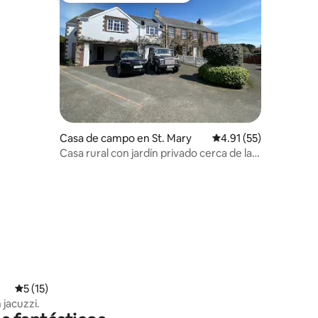
Casa de campo en St. Mary
Calificación promedio:
4.91 (55)
Casa rural con jardín privado cerca de la
playa
Calificación promedio: 5 de 5, 15 reseñas
5 (15)
 jacuzzi.