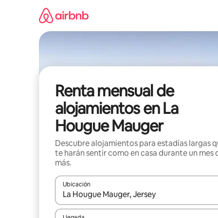
Omite
el
contenido
Renta mensual de
alojamientos en La
Hougue Mauger
Descubre alojamientos para estadías largas 
te harán sentir como en casa durante un mes 
más.
Ubicación
Cuando los resultados estén disponibles, navega co
Llegada