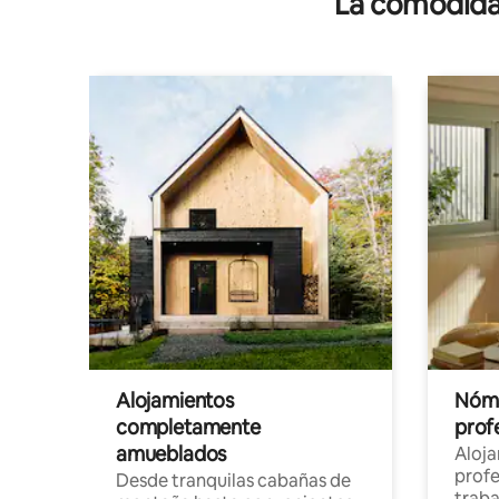
La comodidad
Alojamientos
Nóma
completamente
profe
amueblados
Aloj
profe
Desde tranquilas cabañas de
traba