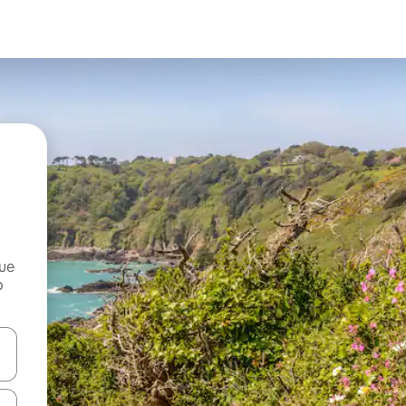
que
o
n las teclas de flecha hacia arriba y hacia abajo o explora con el tact