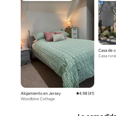
Casa de 
Casa rural
familias y
Alojamiento en Jersey
Calificación promedio:
4.98 (41)
Woodbine Cottage