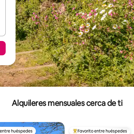
Alquileres mensuales cerca de ti
 entre huéspedes
Favorito entre huéspedes
 entre huéspedes
Favorito entre huéspedes prefe