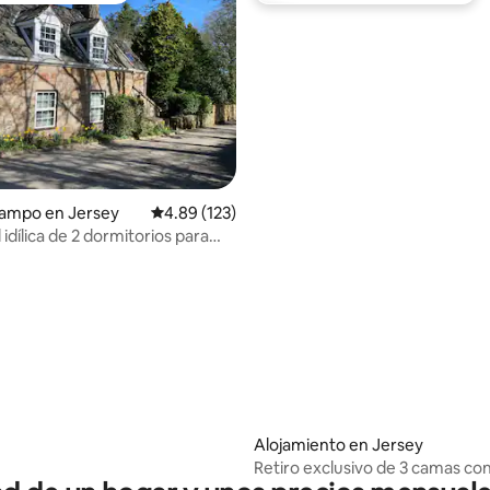
campo en Jersey
Calificación promedio: 4.89 de 5, 123 reseñas
4.89 (123)
 idílica de 2 dormitorios para
 excursionistas
 4.98 de 5, 41 reseñas
Alojamiento en Jersey
Retiro exclusivo de 3 camas con