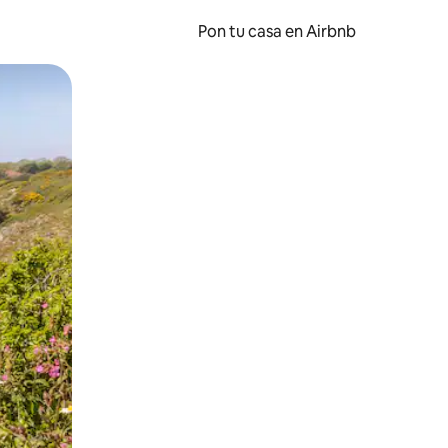
Pon tu casa en Airbnb
o o desliza el dedo.