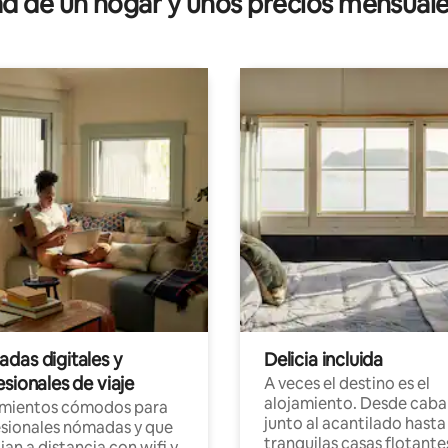
 de un hogar y unos precios mensuale
das digitales y
Delicia incluida
sionales de viaje
A veces el destino es el
alojamiento. Desde caba
amientos cómodos para
junto al acantilado hasta
sionales nómadas y que
tranquilas casas flotante
jan a distancia con wifi y