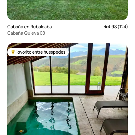
Cabaña en Rubalcaba
Calificación pr
4.98 (124)
Cabaña Quieva 03
Favorito entre huéspedes
Favorito entre huéspedes preferido