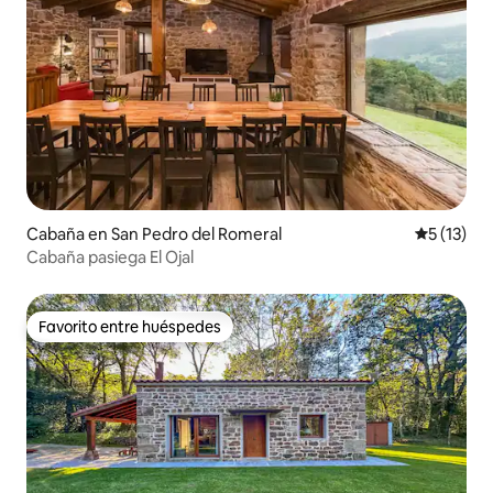
Cabaña en San Pedro del Romeral
Calificaci
5 (13)
Cabaña pasiega El Ojal
Favorito entre huéspedes
Favorito entre huéspedes