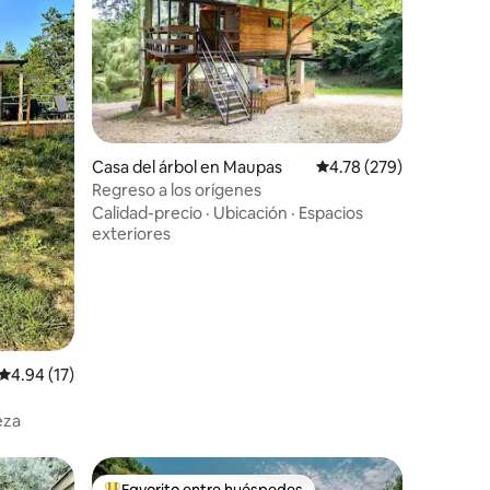
Casa del árbol en Maupas
Calificación promedio: 
4.78 (279)
Regreso a los orígenes
Calidad-precio
·
Ubicación
·
Espacios
exteriores
Calificación promedio: 4.94 de 5, 17 reseñas
4.94 (17)
eza
Favorito entre huéspedes