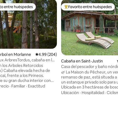
ito entre huéspedes
Favorito entre huéspedes
 entre huéspedes preferido
Favorito entre huéspedes prefe
árbol en Morlanne
Calificación promedio: 4.99 de 5, 204 reseñas
4.99 (204)
x ArbresTordus, cabaña en lo
Cabaña en Saint-Justin
istas a los Pirineos
 los Arboles Retorcidos
Casa del pescador y baño nórdic
k) Cabaña elevada hecha de
estrellas
🌿 La Maison du Pêcheur, un v
al, frente a los Pirineos.
remanso de paz, está situada a o
de su gran ducha interior con
un estanque privado solo para 
bosque, o de la ducha exterior
recio
·
Familiar
·
Exactitud
Ubicada en 3 hectáreas de bos
ama elástica colgante. Cama
disfrute de la tranquilidad del lu
Ubicación
·
Hospitalidad
·
Cicli
 160*200, sábanas de lino,
de las ranas y los patos reales. 
pico del Midi d'Ossau. La terraza
disposición para un paseo, a pie
o: 5.0 de 5, 9 reseñas
alberga una zona de cocina, una
bicicleta de montaña. Baño nór
ra relajarse incluso en días de
calentado con leña a 38 °C para 
ebles de cerezo, roble,
bajo las estrellas. Aquí, el tiemp