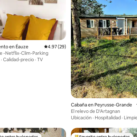
: 5.0 de 5, 42 reseñas
nto en Éauze
Calificación promedio: 4.97 de 5, 29 reseñas
4.97 (29)
e -Netflix-Clim-Parking
·
Calidad-precio
·
TV
Cabaña en Peyrusse-Grande
El relevo de D'Artagnan
Ubicación
·
Hospitalidad
·
Limpi
ito entre huéspedes
Favorito entre huéspedes