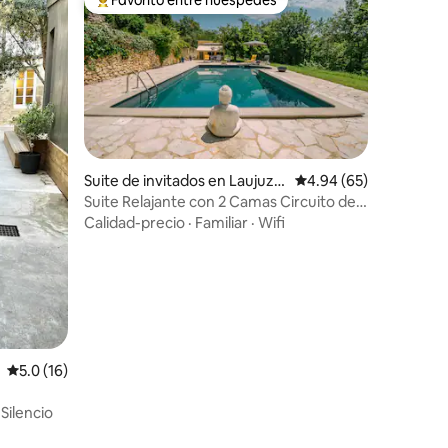
rido
Favorito entre huéspedes preferido
Suite de invitados en Laujuza
Calificación promedio:
4.94 (65)
n
Suite Relajante con 2 Camas Circuito de
Nogaro, Gers
Calidad-precio
·
Familiar
·
Wifi
Calificación promedio: 5.0 de 5, 16 reseñas
5.0 (16)
·
Silencio