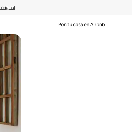
 original
Pon tu casa en Airbnb
o o desliza el dedo.