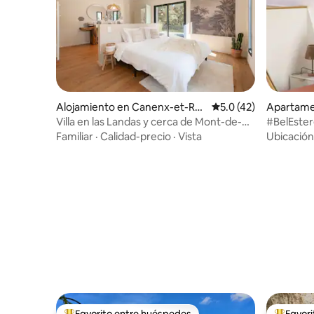
Alojamiento en Canenx-et-Ré
Calificación promedio
5.0 (42)
Apartame
aut
Villa en las Landas y cerca de Mont-de-
#BelEster
Marsan
Familiar
·
Calidad-precio
·
Vista
Ubicación
Favorito entre huéspedes
Favor