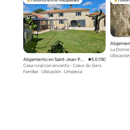
Favorito entre huéspedes preferido
Favorito
Alojamien
La Donne:
Gascuña
Ubicación
Alojamiento en Saint-Jean-Pou
Calificación promedio
5.0 (18)
tge
Casa rural con encanto - Cœur du Gers
Familiar
·
Ubicación
·
Limpieza