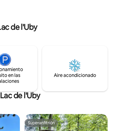
e en un
está realmente en el prado!
. Cama
Lac de l'Uby
ionamiento
ito en las
Aire acondicionado
alaciones
Lac de l'Uby
Superanfitrión
Superanfitrión