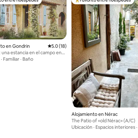
 entre huéspedes preferido
Favorito entre huéspedes prefe
to en Gondrin
Calificación promedio: 5.0 de 5, 18 reseñas
5.0 (18)
 una estancia en el campo en
·
Familiar
·
Baño
: 5.0 de 5, 18 reseñas
Alojamiento en Nérac
The Patio of «old Nérac» (A/C)
Ubicación
·
Espacios interiores