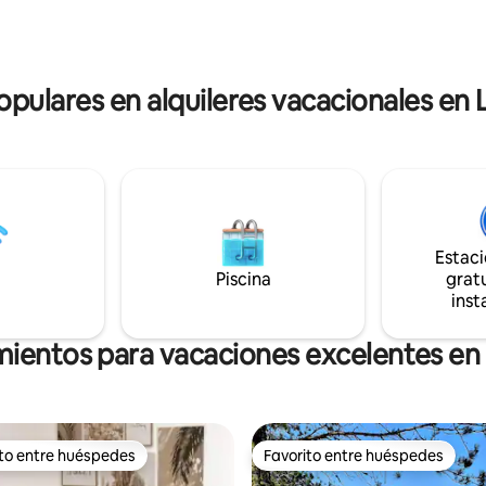
 Inodoro seco, Frigorífico,
transcurre de manera diferent
as de desayuno y
ambiente tranquilo y relajante
 gourmet opcionales
hecha a la llegada. 🥐 Desayuno opcional:
8 € por persona.
opulares en alquileres vacacionales en 
Estac
Piscina
gratu
inst
mientos para vacaciones excelentes en 
ito entre huéspedes
Favorito entre huéspedes
 entre huéspedes preferido
Favorito entre huéspedes