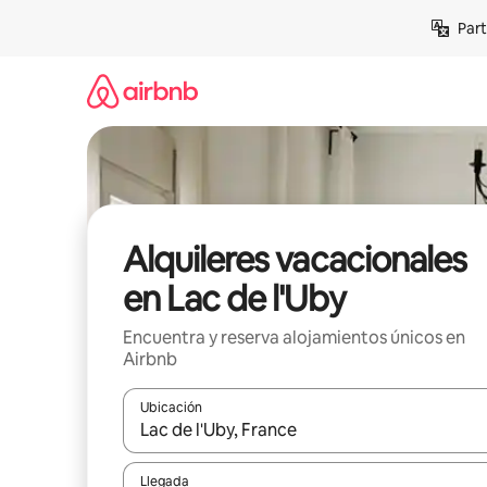
Omite
Part
el
contenido
Alquileres vacacionales
en Lac de l'Uby
Encuentra y reserva alojamientos únicos en
Airbnb
Ubicación
Cuando los resultados estén disponibles, navega co
Llegada