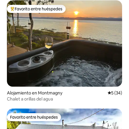
Favorito entre huéspedes
Favorito entre huéspedes preferido
Alojamiento en Montmagny
Calificaci
5 (34)
Chalet a orillas del agua
Favorito entre huéspedes
Favorito entre huéspedes