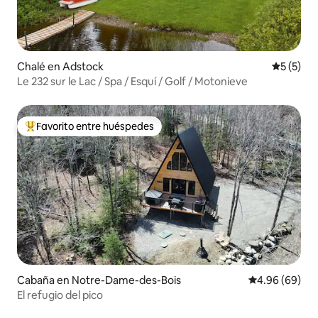
Chalé en Adstock
Calificac
5 (5)
Le 232 sur le Lac / Spa / Esquí / Golf / Motonieve
Favorito entre huéspedes
Favorito entre huéspedes preferido
Cabaña en Notre-Dame-des-Bois
Calificación p
4.96 (69)
El refugio del pico