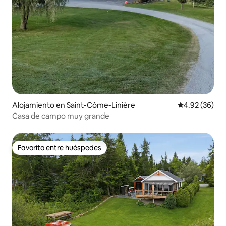
Alojamiento en Saint-Côme-Linière
Calificación p
4.92 (36)
Casa de campo muy grande
Favorito entre huéspedes
Favorito entre huéspedes