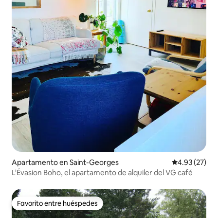
Apartamento en Saint-Georges
Calificación 
4.93 (27)
L'Évasion Boho, el apartamento de alquiler del VG café
Favorito entre huéspedes
Favorito entre huéspedes