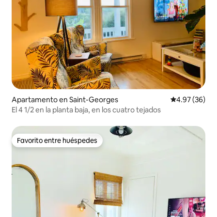
Apartamento en Saint-Georges
Calificación p
4.97 (36)
El 4 1/2 en la planta baja, en los cuatro tejados
Favorito entre huéspedes
Favorito entre huéspedes