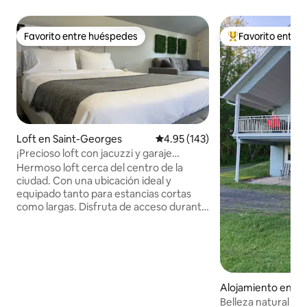
Favorito entre huéspedes
Favorito entre
Favorito entre huéspedes
Favorito entre hu
Loft en Saint-Georges
Calificación promedio: 4.95 de 5
4.95 (143)
¡Precioso loft con jacuzzi y garaje
climatizado!
Hermoso loft cerca del centro de la
ciudad. Con una ubicación ideal y
equipado tanto para estancias cortas
como largas. Disfruta de acceso durante
todo el año al jacuzzi, un garaje,
estacionamiento al aire libre y una
terraza con fogata. Entrada privada con
cerradura de teclado. Incluye una cocina
completa, Wi‑Fi, un televisor de 52
pulgadas con aplicaciones de streaming
Alojamiento en Sai
y una consola PS4. Carga de 30 A a
Belleza natural