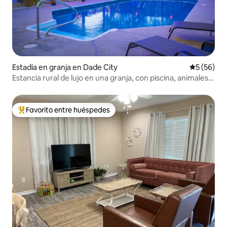
Estadía en granja en Dade City
Calificaci
5 (56)
Estancia rural de lujo en una granja, con piscina, animales y
privacidad, para 8 personas
Favorito entre huéspedes
Favorito entre huéspedes preferido