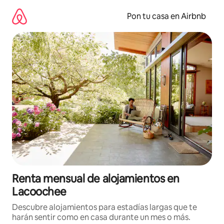
Omite
el
Pon tu casa en Airbnb
contenido
Renta mensual de alojamientos en
Lacoochee
Descubre alojamientos para estadías largas que te
harán sentir como en casa durante un mes o más.