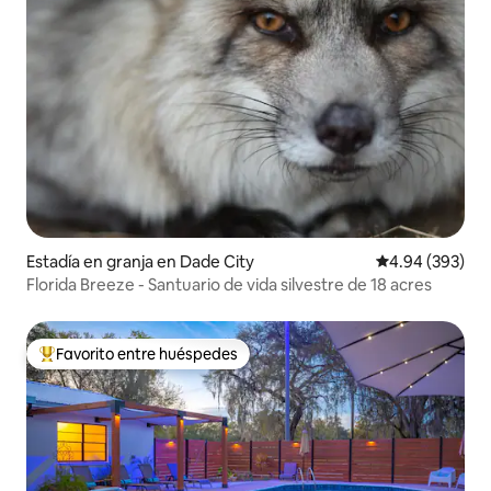
Estadía en granja en Dade City
Calificación pr
4.94 (393)
Florida Breeze - Santuario de vida silvestre de 18 acres
Favorito entre huéspedes
Favorito entre huéspedes preferido