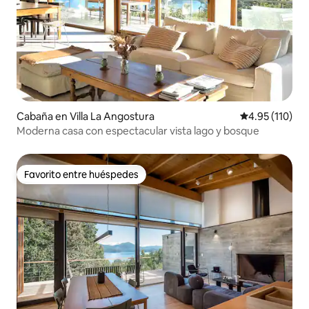
Cabaña en Villa La Angostura
Calificación p
4.95 (110)
Moderna casa con espectacular vista lago y bosque
Favorito entre huéspedes
Favorito entre huéspedes