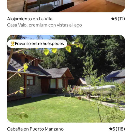
Alojamiento en La Villa
Calificaci
5 (12)
Casa Valo, premium con vistas al lago
Favorito entre huéspedes
Favorito entre huéspedes preferido
Cabaña en Puerto Manzano
Calificació
5 (118)