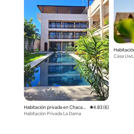
Habitació
hua
Casa UwU,
Oaxaca
Habitación privada en Chacah
Calificación promedio
4.83 (6)
ua
Habitación Privada La Dama