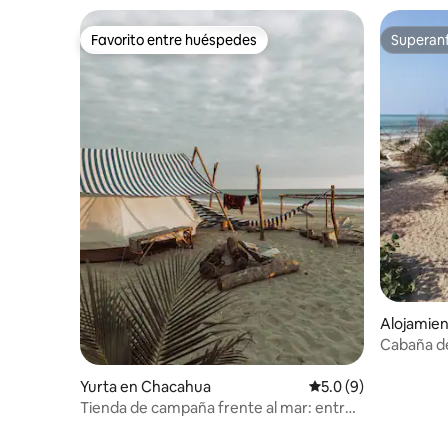
Favorito entre huéspedes
Superanf
Favorito entre huéspedes
Superanf
Alojamie
Cabaña de
biolumini
Yurta en Chacahua
Calificación promedi
5.0 (9)
Tienda de campaña frente al mar: entre
tortugas y estrellas