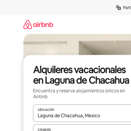
Omite
Part
el
contenido
Alquileres vacacionales
en Laguna de Chacahua
Encuentra y reserva alojamientos únicos en
Airbnb
Ubicación
Cuando los resultados estén disponibles, navega co
Llegada