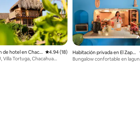
n de hotel en Chaca
Calificación promedio: 4.94 de 5, 18 reseñas
4.94 (18)
Habitación privada en El Zapo
talito
 Villa Tortuga, Chacahua
Bungalow confortable en lagun
Chacahua Park
: 4.83 de 5, 6 reseñas