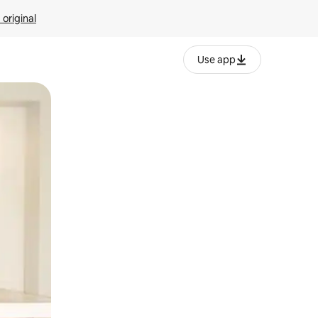
 original
Use app
o o desliza el dedo.