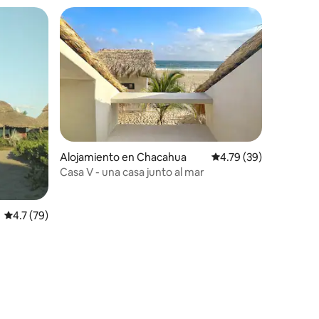
Alojamiento en Chacahua
Calificación promedio:
4.79 (39)
Casa V - una casa junto al mar
Calificación promedio: 4.7 de 5, 79 reseñas
4.7 (79)