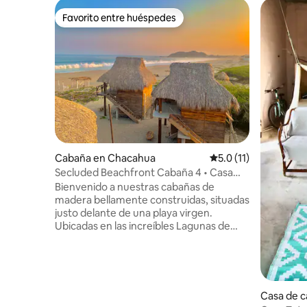
Favorito entre huéspedes
Favorito entre huéspedes
Cabaña en Chacahua
Calificación promedio
5.0 (11)
Secluded Beachfront Cabaña 4 • Casa
Caracol
Bienvenido a nuestras cabañas de
madera bellamente construidas, situadas
justo delante de una playa virgen.
Ubicadas en las increíbles Lagunas de
Chacahua en la isla. Contempla increíbles
amaneceres todos los días desde tu
cama o disfruta de la belleza de
Chacahua y sus puestas de sol desde tu
espaciosa terraza privada en la planta
Casa de 
superior. Lo suficientemente lejos de la