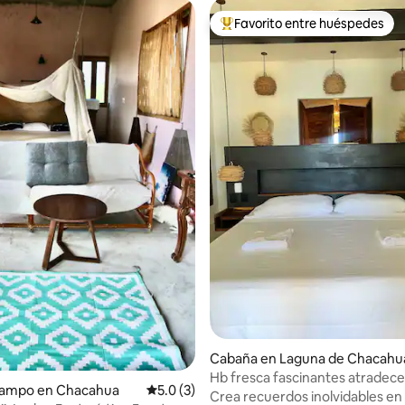
Favorito entre huéspedes
Favorito entre huéspedes prefe
: 5.0 de 5, 11 reseñas
Cabaña en Laguna de Chacahu
Hb fresca fascinantes atradece
campo en Chacahua
Calificación promedio: 5.0 de 5, 3 reseñas
5.0 (3)
de laguna
Crea recuerdos inolvidables en