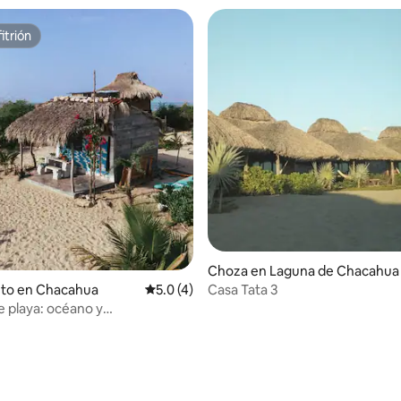
itrión
itrión
Choza en Laguna de Chacahua
nto en Chacahua
Calificación promedio: 5.0 de 5, 4 reseñas
5.0 (4)
Casa Tata 3
 playa: océano y
scencia
o: 5.0 de 5, 9 reseñas