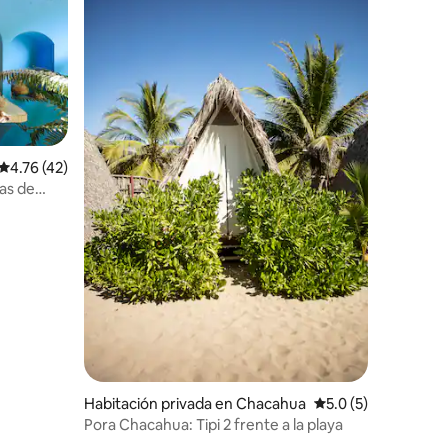
Calificación promedio: 4.76 de 5, 42 reseñas
4.76 (42)
as de
Habitación privada en Chacahua
Calificación promed
5.0 (5)
Pora Chacahua: Tipi 2 frente a la playa