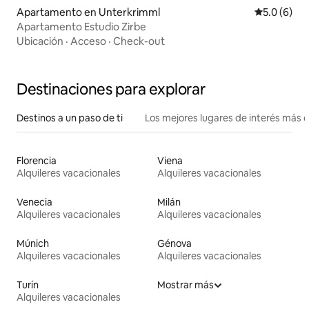
Apartamento en Unterkrimml
Calificació
5.0 (6)
Apartamento Estudio Zirbe
Ubicación
·
Acceso
·
Check-out
Destinaciones para explorar
Destinos a un paso de ti
Los mejores lugares de interés más 
Florencia
Viena
Alquileres vacacionales
Alquileres vacacionales
Venecia
Milán
Alquileres vacacionales
Alquileres vacacionales
Múnich
Génova
Alquileres vacacionales
Alquileres vacacionales
Turín
Mostrar más
Alquileres vacacionales