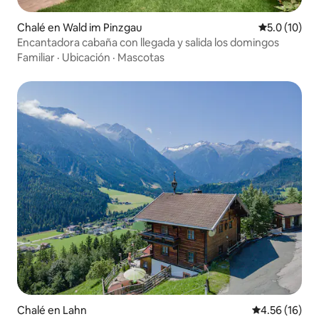
Chalé en Wald im Pinzgau
Calificación
5.0 (10)
Encantadora cabaña con llegada y salida los domingos
Familiar
·
Ubicación
·
Mascotas
Chalé en Lahn
Calificación 
4.56 (16)