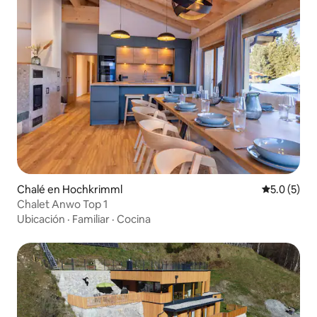
Chalé en Hochkrimml
Calificació
5.0 (5)
Chalet Anwo Top 1
Ubicación
·
Familiar
·
Cocina