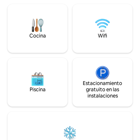
comienzan desde la
amplia y hermosa sala de estar con sofás
aquellos que busca
de cuero, acceso al balcón, sofá cama
y elegante en medi
separado, Jardín, terraza con parrilla,
montañas del Tirol
estacionamiento subterráneo, Servicio
al huésped en el lugar
Cocina
Wifi
Estacionamiento
Piscina
gratuito en las
instalaciones