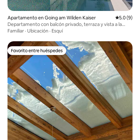
Apartamento en Going am Wilden Kaiser
Calificació
5.0 (9)
Departamento con balcón privado, terraza y vista a la
montaña
Familiar
·
Ubicación
·
Esquí
Favorito entre huéspedes
Favorito entre huéspedes