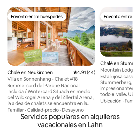
Favorito entre huéspedes
Favorito entre h
Favorito entre huéspedes
Favorito entre h
Chalé en Stumme
Mountain Lodge 
Chalé en Neukirchen
Calificación promedio: 4.91 de 
4.91 (44)
Esta lujosa casa d
Villa en Sonnenhang - Chalet #18
Stummerberg, Zille
Summercard del Parque Nacional
impresionantes vi
incluida / Wintercard Situada en medio
todo el valle. Ubi
del Wildkogel Arena y del Zillertal Arena,
cuenta con habita
Ubicación
·
Familia
la aldea de chalets se encuentra en la
alta gama pero ac
ladera soleada con una belleza especial,
Familiar
·
Calidad-precio
·
Desayuno
combinan eleganci
tranquilidad y estilo alpino. El encantador
Servicios populares en alquileres
El entorno tranqui
y luminoso Chalet n.º 18 está en la
vacacionales en Lahn
la máxima relajació
primera fila del complejo de chalets con
pocos pasos y la e
una vista panorámica de la montaña. 4
solo 10 minutos.
dormitorios, 4 baños y 1 sauna privada,