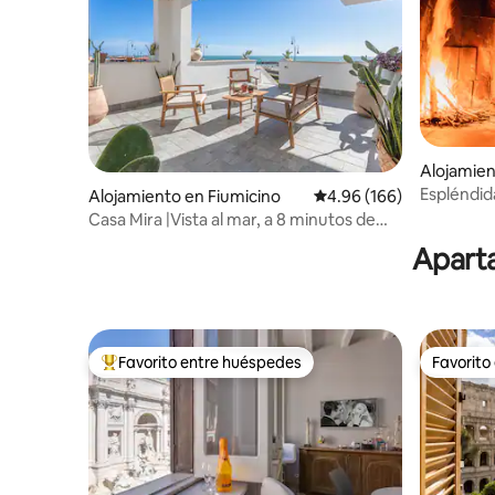
Alojamien
omano
Espléndida
Alojamiento en Fiumicino
Calificación promedio: 
4.96 (166)
Casa Mira |Vista al mar, a 8 minutos de
FCO y a 20 minutos de Roma
Aparta
Favorito entre huéspedes
Favorito
Favorito entre huéspedes preferido
Favorito