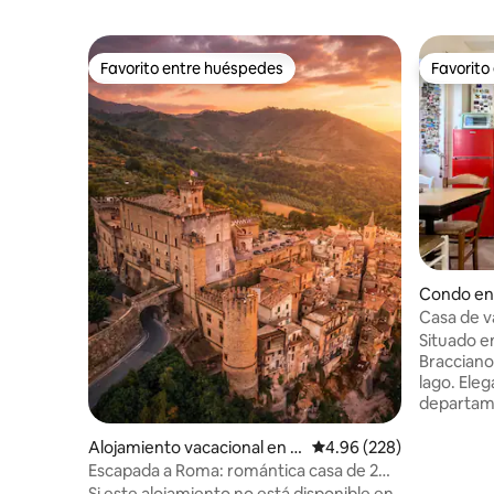
Favorito entre huéspedes
Favorito
Favorito entre huéspedes
Favorito
Condo en
Casa de v
Lago Ro
Situado e
Bracciano 
lago. Ele
departam
elementos 
de una có
Alojamiento vacacional en S
Calificación promedio: 
4.96 (228)
cama, coc
an Gregorio da Sassola
Escapada a Roma: romántica casa de 2
de velocid
dormitorios en las murallas del castillo
Si este alojamiento no está disponible en