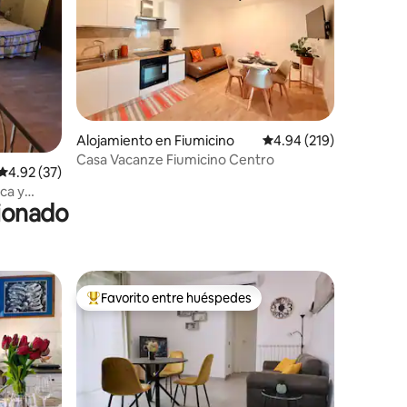
Alojamiento en Fiumicino
Calificación promedio: 
4.94 (219)
Casa Vacanze Fiumicino Centro
Calificación promedio: 4.92 de 5, 37 reseñas
4.92 (37)
cionado
Favorito entre huéspedes
rido
Favorito entre huéspedes preferido