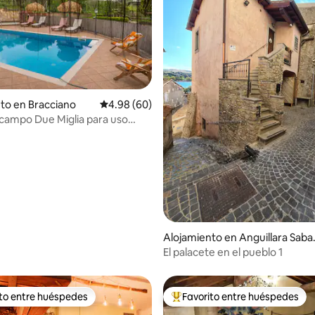
to en Bracciano
Calificación promedio: 4.98 de 5, 60 reseñas
4.98 (60)
l campo Due Miglia para uso
4.87 de 5, 183 reseñas
Alojamiento en Anguillara Saba
a
El palacete en el pueblo 1
ito entre huéspedes
Favorito entre huéspedes
 entre huéspedes preferido
Favorito entre huéspedes prefe