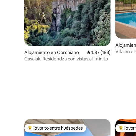
Alojamien
Villa en e
Alojamiento en Corchiano
Calificación promedio: 
4.87 (183)
turístico
Casalale Residendza con vistas al infinito
Favorito entre huéspedes
Favor
Favorito entre huéspedes preferido
Favorito