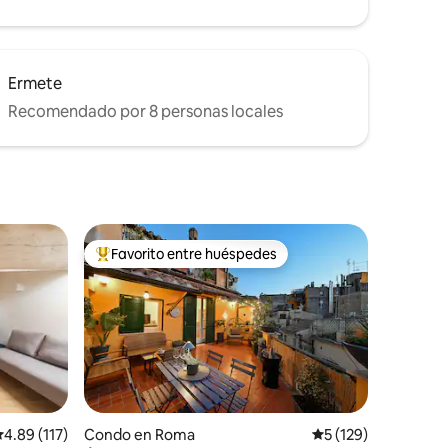
Ermete
Recomendado por 8 personas locales
Favorito entre huéspedes
Favorito entre huéspedes preferido
alificación promedio: 4.89 de 5, 117 reseñas
4.89 (117)
Condo en Roma
Calificación promedi
5 (129)