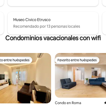
Museo Civico Etrusco
Recomendado por 13 personas locales
Condominios vacacionales con wifi
ito entre huéspedes
Favorito entre huéspedes
 entre huéspedes preferido
Favorito entre huéspedes
Condo en Roma
C