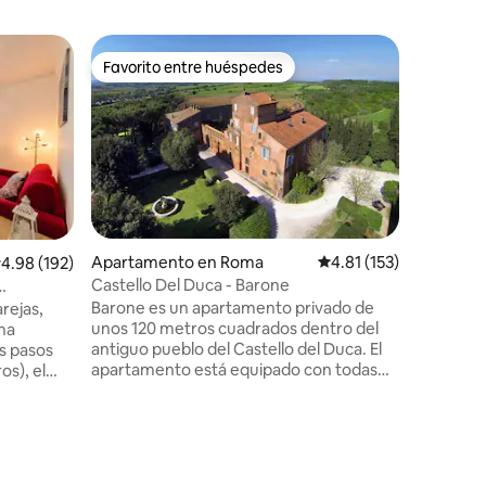
Apartame
Favorito entre huéspedes
Favorit
rido
Favorito entre huéspedes
Favorit
Terrazas 
Vista al ca
A solo 10
este enc
con terra
lago y al 
ofrece un
cada mome
luminoso
crean un 
Apartamento en Roma
Calificación promedio:
4.81 (153)
alificación promedio: 4.98 de 5, 192 reseñas
4.98 (192)
El dormit
Castello Del Duca - Barone
ventana r
Barone es un apartamento privado de
rejas,
detalle ú
unos 120 metros cuadrados dentro del
una
sea íntim
antiguo pueblo del Castello del Duca. El
os pasos
Hay esta
apartamento está equipado con todas
os), el
en el jar
las comodidades y atención a los
ervicios.
acabados, con un hermoso piso de
oma o
terracota antiguo, un dormitorio con
cama matrimonial, entrepiso con cama
matrimonial, aire acondicionado con
eren