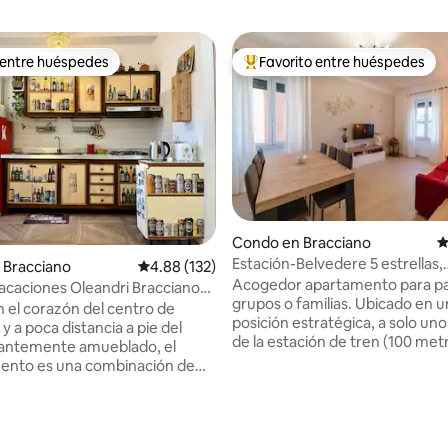
 entre huéspedes
Favorito entre huéspedes
 entre huéspedes
Favorito entre huéspedes prefe
Condo en Bracciano
C
Estación-Belvedere 5 estrellas,
 Bracciano
Calificación promedio: 4.88 de 5, 132 reseñas
4.88 (132)
apartamento espacioso
Acogedor apartamento para pa
acaciones Oleandri Bracciano
grupos o familias. Ubicado en 
ma
n el corazón del centro de
posición estratégica, a solo un
y a poca distancia a pie del
de la estación de tren (100 metr
gantemente amueblado, el
centro de la ciudad y todos los s
ento es una combinación de
Se puede llegar fácilmente a R
antiguos y modernos. Consta
Viterbo en tren, al igual que al
moda sala de estar con un sofá
4.96 de 5, 228 reseñas
aeropuerto de Fiumicino. Es la solución
ina totalmente equipada, wifi
perfecta para aquellos que qui
ad gratuita, TV inteligente, un