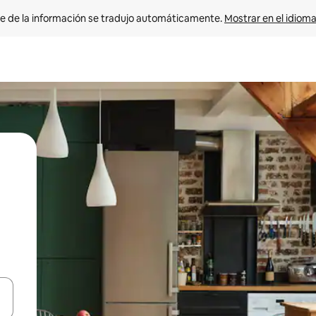
e de la información se tradujo automáticamente. 
Mostrar en el idioma
n las teclas de flecha hacia arriba y hacia abajo o explora con el tact