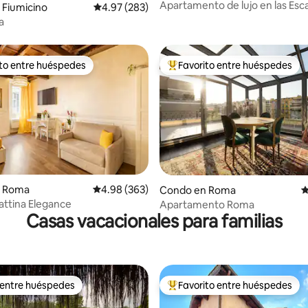
Apartamento de lujo en las Esc
4.97 de 5, 103 reseñas
 Fiumicino
Calificación promedio: 4.97 de 5, 283 reseñas
4.97 (283)
España
a
ito entre huéspedes
Favorito entre huéspedes
 entre huéspedes preferido
Favorito entre huéspedes prefe
4.99 de 5, 205 reseñas
n Roma
Calificación promedio: 4.98 de 5, 363 reseñas
4.98 (363)
Condo en Roma
C
rattina Elegance
Apartamento Roma
Casas vacacionales para familias
 entre huéspedes
Favorito entre huéspedes
 entre huéspedes
Favorito entre huéspedes prefe