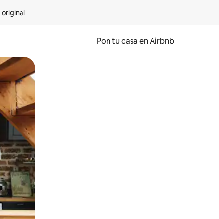
 original
Pon tu casa en Airbnb
o o desliza el dedo.