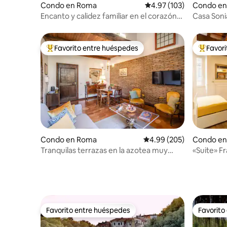
Condo en Roma
Calificación promedio: 
4.97 (103)
Condo en
Encanto y calidez familiar en el corazón
Casa Soni
del Trastévere
Favorito entre huéspedes
Favor
Favorito entre huéspedes preferido
Favorito
Condo en Roma
Calificación promedio: 
4.99 (205)
Condo e
Tranquilas terrazas en la azotea muy
«Suite» F
cerca de la Fontana di Trevi
Favorito entre huéspedes
Favorito
Favorito entre huéspedes
Favorito