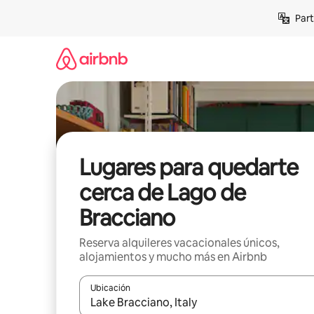
Omite
Part
el
contenido
Lugares para quedarte
cerca de Lago de
Bracciano
Reserva alquileres vacacionales únicos,
alojamientos y mucho más en Airbnb
Ubicación
Cuando los resultados estén disponibles, navega co