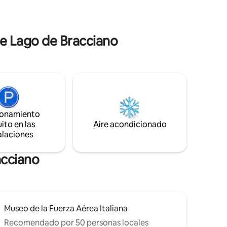
modo inversor caliente/frío, wifi gratuito,
de Roma,
TV inteligente de 43pulgadas, placa de
itarla.
inducción, horno eléctrico, lavadora,
les desde
lavavajillas, platos y vajilla, dos baños con
 ciudad y
de Lago de Bracciano
ducha y bañera, ropa de cama y toallas,
ja...
ionamiento
ito en las
Aire acondicionado
alaciones
acciano
Museo de la Fuerza Aérea Italiana
Recomendado por 50 personas locales