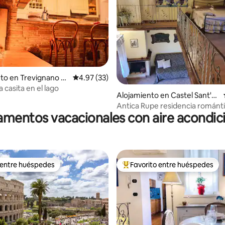
to en Trevignano R
Calificación promedio: 4.97 de 5, 33 reseñas
4.97 (33)
 casita en el lago
4.96 de 5, 166 reseñas
Alojamiento en Castel Sant'Eli
a
Antica Rupe residencia romántica y
mentos vacacionales con aire acondi
tranquila
 entre huéspedes
Favorito entre huéspedes
 entre huéspedes
Favorito entre huéspedes prefe