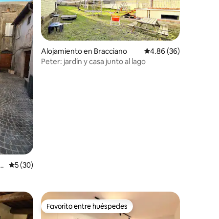
Alojamiento en Bracciano
Calificación promedio:
4.86 (36)
Peter: jardín y casa junto al lago
zi
Calificación promedio: 5 de 5, 30 reseñas
5 (30)
Favorito entre huéspedes
rido
Favorito entre huéspedes