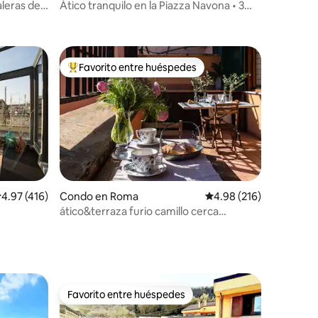
aleras de
Ático tranquilo en la Piazza Navona • 3
terrazas
Favorito entre huéspedes
rido
Favorito entre huéspedes preferido
alificación promedio: 4.97 de 5, 416 reseñas
4.97 (416)
Condo en Roma
Calificación promedio: 
4.98 (216)
ático&terraza furio camillo cerca
tuscolana
Favorito entre huéspedes
rido
Favorito entre huéspedes