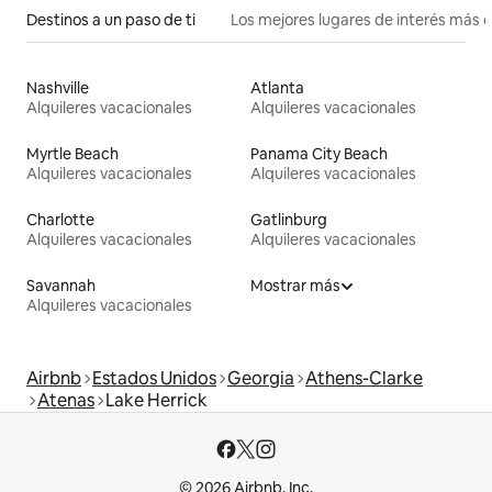
Destinos a un paso de ti
Los mejores lugares de interés más 
Nashville
Atlanta
Alquileres vacacionales
Alquileres vacacionales
Myrtle Beach
Panama City Beach
Alquileres vacacionales
Alquileres vacacionales
Charlotte
Gatlinburg
Alquileres vacacionales
Alquileres vacacionales
Savannah
Mostrar más
Alquileres vacacionales
Airbnb
Estados Unidos
Georgia
Athens-Clarke
Atenas
Lake Herrick
© 2026 Airbnb, Inc.