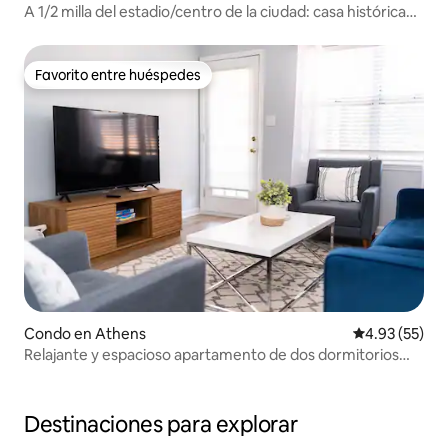
A 1/2 milla del estadio/centro de la ciudad: casa histórica
de 1890
Favorito entre huéspedes
Favorito entre huéspedes
Condo en Athens
Calificación 
4.93 (55)
Relajante y espacioso apartamento de dos dormitorios
junto a Milledge (2)
Destinaciones para explorar