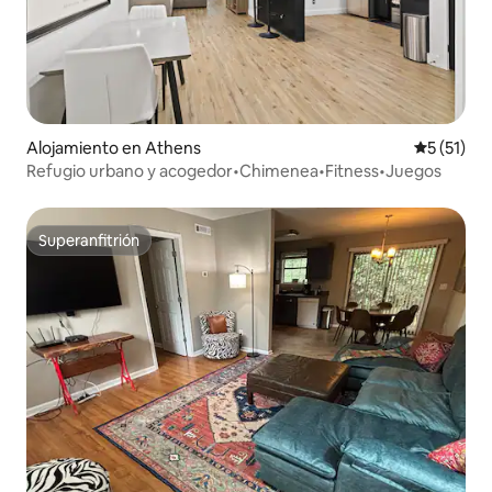
Alojamiento en Athens
Calificaci
5 (51)
Refugio urbano y acogedor•Chimenea•Fitness•Juegos
Superanfitrión
Superanfitrión