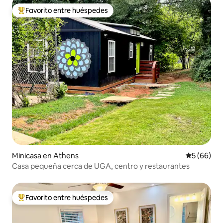
Favorito entre huéspedes
Favorito entre huéspedes preferido
Minicasa en Athens
Calificaci
5 (66)
Casa pequeña cerca de UGA, centro y restaurantes
Favorito entre huéspedes
Favorito entre huéspedes preferido