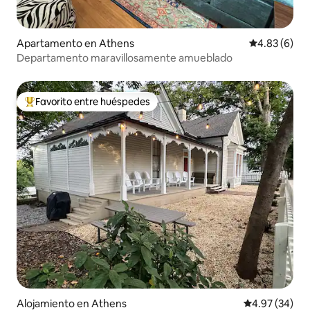
Apartamento en Athens
Calificación
4.83 (6)
Departamento maravillosamente amueblado
Favorito entre huéspedes
Favorito entre huéspedes preferido
Alojamiento en Athens
Calificación p
4.97 (34)