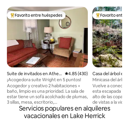
Favorito entre huéspedes
Favorito entre
Favorito entre huéspedes preferido
Favorito entre hu
Suite de invitados en Athen
Calificación promedio: 4.85 de 5
4.85 (430)
Casa del árbol en
s
¡Acogedora suite Wright en 5 puntos!
Minicasa del árbol 
Acogedor y creativo 2 habitaciones +
Vuelve a conectar 
baño, limpio es una prioridad. La sala de
esta escapada inol
estar tiene un sofá acolchado de plumas,
alto de las copas d
3 sillas, mesa, escritorio,
de vistas a la vida 
Servicios populares en alquileres
nevera/congelador de tamaño mediano,
rocoso que fluye. Este oasis de bosque
microondas, tostadora y horno tostador,
ofrece un tranquilo
vacacionales en Lake Herrick
cafetera y suministros. SÍ, WIFI Y TV DE
encuentra a 3 min
31". SIN COCINA. 4 pasos conducen al
tiendas de comesti