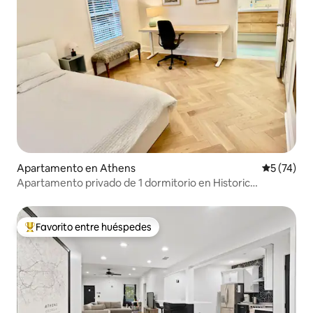
Apartamento en Athens
Calificaci
5 (74)
Apartamento privado de 1 dormitorio en Historic
Boulevard
Favorito entre huéspedes
Favorito entre huéspedes preferido