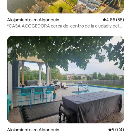
Alojamiento en Algonquin
Calificación p
4.86 (58)
*CASA ACOGEDORA cerca del centro de la ciudad y del
río Fox*
Alojamiento en Algonquin
Calificació
5.0 (4)