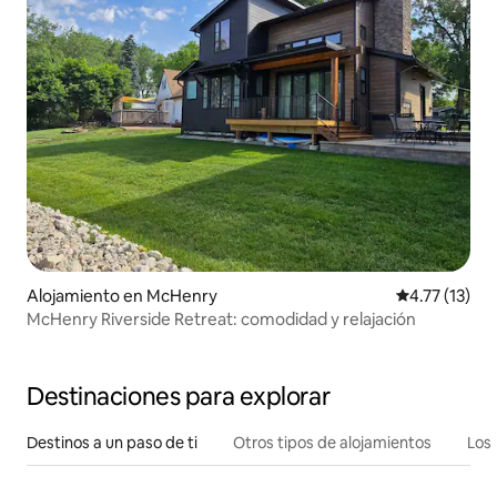
Alojamiento en McHenry
Calificación 
4.77 (13)
McHenry Riverside Retreat: comodidad y relajación
Destinaciones para explorar
Destinos a un paso de ti
Otros tipos de alojamientos
Los 