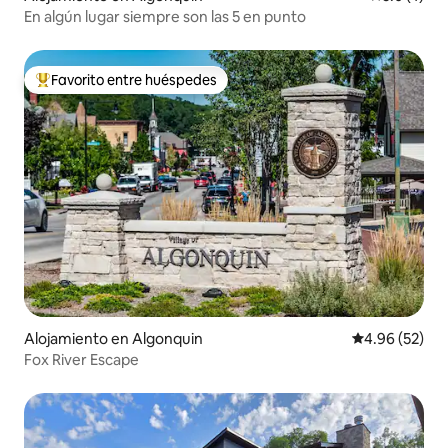
En algún lugar siempre son las 5 en punto
Favorito entre huéspedes
Favorito entre huéspedes preferido
Alojamiento en Algonquin
Calificación p
4.96 (52)
Fox River Escape