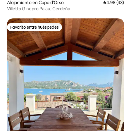
Alojamiento en Capo d'Orso
Calificación 
4.98 (43)
Villetta Ginepro Palau, Cerdeña
Favorito entre huéspedes
Favorito entre huéspedes