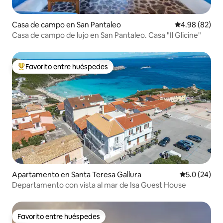
Casa de campo en San Pantaleo
Calificación p
4.98 (82)
Casa de campo de lujo en San Pantaleo. Casa "Il Glicine"
Favorito entre huéspedes
Favorito entre huéspedes preferido
Apartamento en Santa Teresa Gallura
Calificación
5.0 (24)
Departamento con vista al mar de Isa Guest House
Favorito entre huéspedes
Favorito entre huéspedes