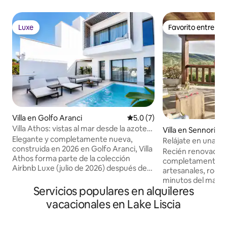
Luxe
Favorito entre h
Luxe
Favorito entre h
Villa en Golfo Aranci
Calificación promedio: 5.0 de
5.0 (7)
Villa Athos: vistas al mar desde la azotea
Villa en Sennori
y piscina de chorros
Elegante y completamente nueva,
Relájate en una vil
construida en 2026 en Golfo Aranci, Villa
jacuzzi privado
Recién renovado,
Athos forma parte de la colección
completamente c
Airbnb Luxe (julio de 2026) después de
artesanales, rodead
una inspección en persona. • Terraza
minutos del mar. n
privada en la azotea: vistas panorámicas
Servicios populares en alquileres
comodidades mode
al mar, asientos de descanso,
rústico único, ide
vacacionales en Lake Liscia
atardeceres • Piscina de chorro, cocina al
relajante. Disfruta de la serenidad
aire libre, comedor al aire libre para seis
eterna, pasea por 
personas + ducha al aire libre • Dos suites