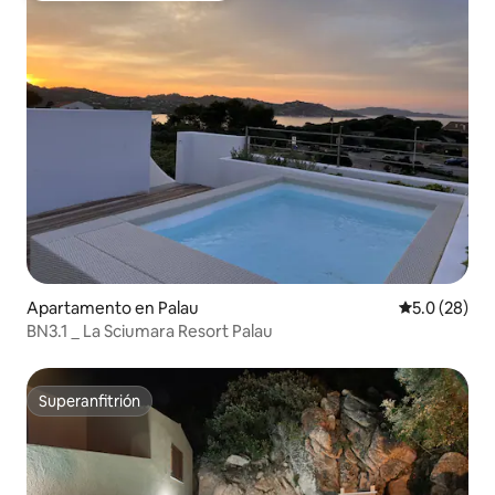
Apartamento en Palau
Calificación
5.0 (28)
BN3.1 _ La Sciumara Resort Palau
Superanfitrión
Superanfitrión