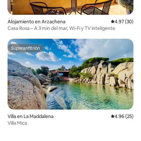
Alojamiento en Arzachena
Calificación p
4.97 (30)
Casa Rosa – A 3 min del mar, Wi-Fi y TV inteligente
Superanfitrión
Superanfitrión
Villa en La Maddalena
Calificación p
4.96 (25)
Villa Mica