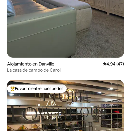
Alojamiento en Danville
Calificación 
4.94 (47)
La casa de campo de Carol
Favorito entre huéspedes
Favorito entre huéspedes preferido