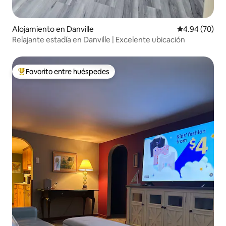
Alojamiento en Danville
Calificación p
4.94 (70)
Relajante estadía en Danville | Excelente ubicación
Favorito entre huéspedes
Favorito entre huéspedes preferido