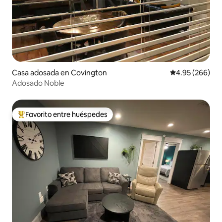
Casa adosada en Covington
Calificación pr
4.95 (266)
Adosado Noble
Favorito entre huéspedes
Favorito entre huéspedes preferido