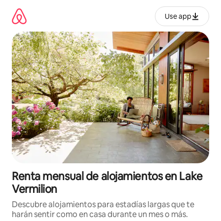
Omite
el
Use app
contenido
Renta mensual de alojamientos en Lake
Vermilion
Descubre alojamientos para estadías largas que te
harán sentir como en casa durante un mes o más.