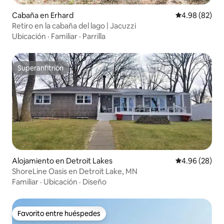
Cabaña en Erhard
Calificación p
4.98 (82)
Retiro en la cabaña del lago | Jacuzzi
Ubicación
·
Familiar
·
Parrilla
Superanfitrión
Superanfitrión
Alojamiento en Detroit Lakes
Calificación p
4.96 (28)
ShoreLine Oasis en Detroit Lake, MN
Familiar
·
Ubicación
·
Diseño
Favorito entre huéspedes
Favorito entre huéspedes