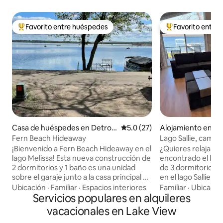
Favorito entre huéspedes
Favorito entre
Favorito entre huéspedes preferido
Favorito entre hu
Casa de huéspedes en Detroit
Calificación promedio: 5.0 de 
5.0 (27)
Alojamiento en De
Lakes
s
Fern Beach Hideaway
Lago Sallie, cama 
de sol, televisores
¡Bienvenido a Fern Beach Hideaway en el
¿Quieres relajarte
lago Melissa! Esta nueva construcción de
encontrado el lug
2 dormitorios y 1 baño es una unidad
de 3 dormitorios 
sobre el garaje junto a la casa principal de
en el lago Sallie en
los propietarios. Está bien equipado con
tiene capacidad p
Ubicación
·
Familiar
·
Espacios interiores
Familiar
·
Ubicació
nuevos electrodomésticos de acero
Servicios populares en alquileres
adultos como máxi
inoxidable, 2 camas tamaño queen,
¡Disfruta de nuest
vacacionales en Lake View
televisores en el salón principal y en los
orientada al oeste 