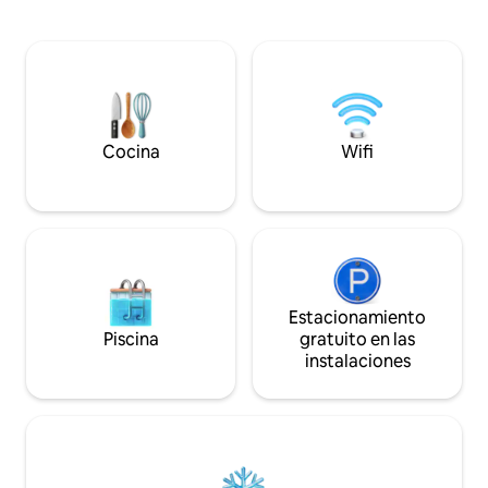
dormitorios. Cafetera Keurig en barra
de verano! La cas
de desayuno con mesa de comedor.
una cocina complet
Otras comodidades al aire libre son una
inteligentes Roku
chimenea de leña, hamaca, parrilla de
reproductor de Blu
barbacoa de propano privada,
pedales, 2 tablas 
almohadilla de lirio, tabla de paddle surf,
de natación inflab
kayak, mesa/sillas de comedor al aire
Floe, wifi, Youtube
libre privadas y un muelle para nadar o
de aire, sistema 
Cocina
Wifi
pescar.
más.
Estacionamiento
Piscina
gratuito en las
instalaciones