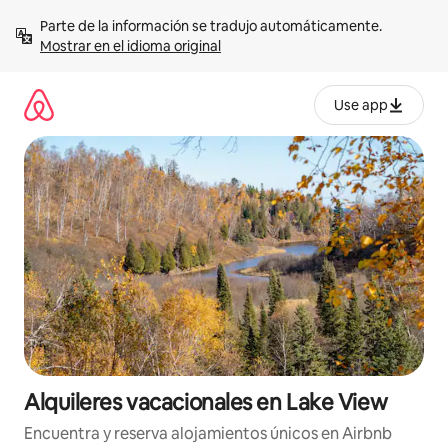
Omite
Parte de la información se tradujo automáticamente. 
el
Mostrar en el idioma original
contenido
Use app
Alquileres vacacionales en Lake View
Encuentra y reserva alojamientos únicos en Airbnb