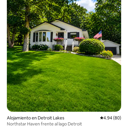
Alojamiento en Detroit Lakes
Calificación p
4.94 (80)
Northstar Haven frente al lago Detroit